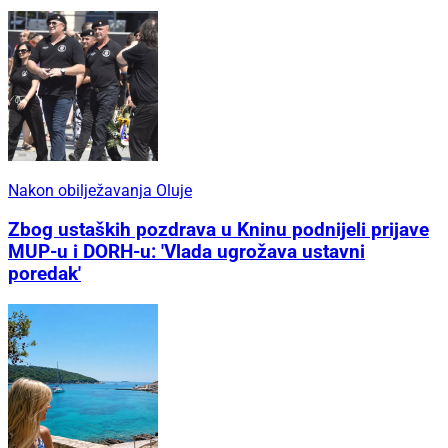
Nakon obilježavanja Oluje
Zbog ustaških pozdrava u Kninu podnijeli prijave
MUP-u i DORH-u: 'Vlada ugrožava ustavni
poredak'