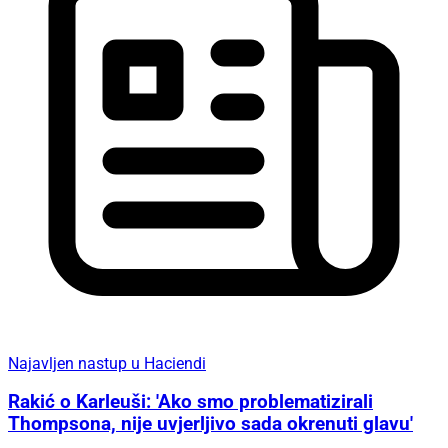
Najavljen nastup u Haciendi
Rakić o Karleuši: 'Ako smo problematizirali
Thompsona, nije uvjerljivo sada okrenuti glavu'