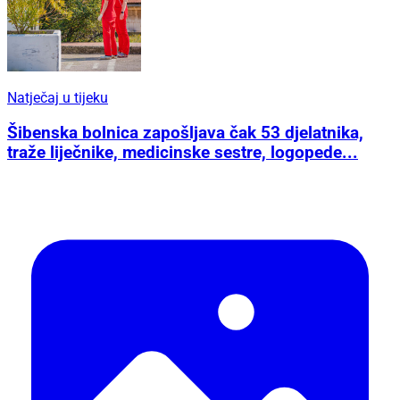
Natječaj u tijeku
Šibenska bolnica zapošljava čak 53 djelatnika,
traže liječnike, medicinske sestre, logopede...