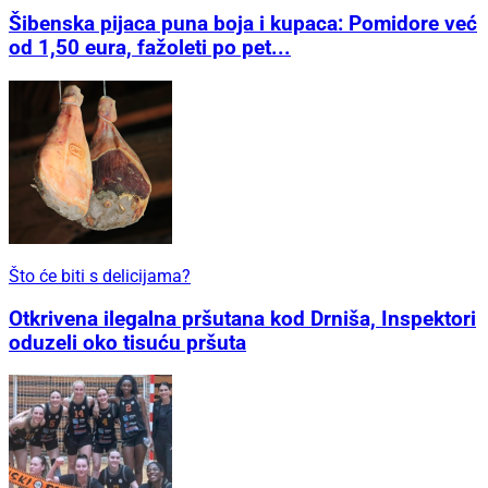
Šibenska pijaca puna boja i kupaca: Pomidore već
od 1,50 eura, fažoleti po pet...
Što će biti s delicijama?
Otkrivena ilegalna pršutana kod Drniša, Inspektori
oduzeli oko tisuću pršuta