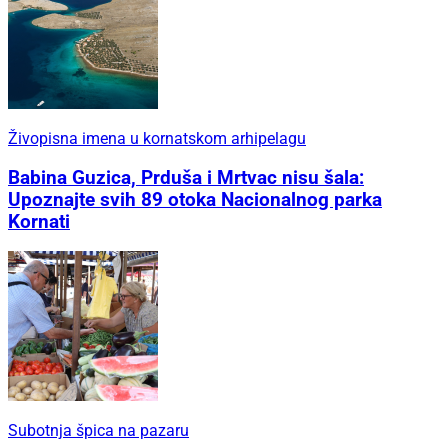
Živopisna imena u kornatskom arhipelagu
Babina Guzica, Prduša i Mrtvac nisu šala:
Upoznajte svih 89 otoka Nacionalnog parka
Kornati
Subotnja špica na pazaru