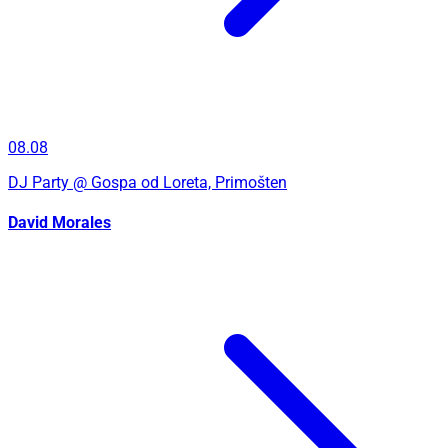
08.08
DJ Party
@ Gospa od Loreta, Primošten
David Morales