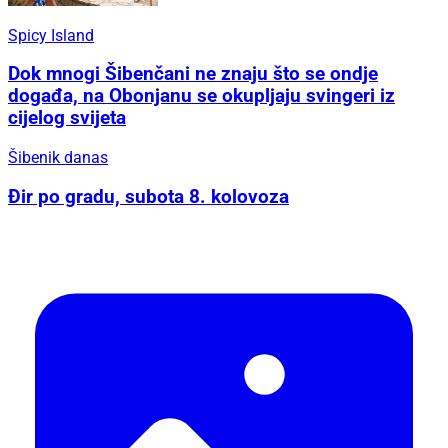
Spicy Island
Dok mnogi Šibenčani ne znaju što se ondje
događa, na Obonjanu se okupljaju svingeri iz
cijelog svijeta
Šibenik danas
Đir po gradu, subota 8. kolovoza