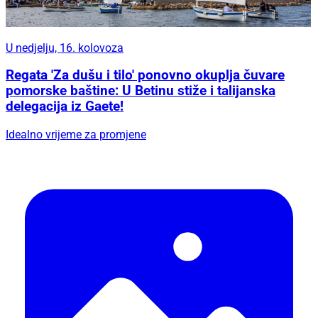
U nedjelju, 16. kolovoza
Regata 'Za dušu i tilo' ponovno okuplja čuvare
pomorske baštine: U Betinu stiže i talijanska
delegacija iz Gaete!
Idealno vrijeme za promjene