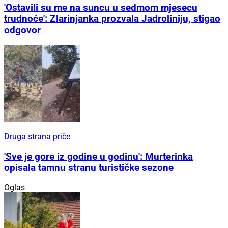
'Ostavili su me na suncu u sedmom mjesecu
trudnoće': Zlarinjanka prozvala Jadroliniju, stigao
odgovor
Druga strana priče
'Sve je gore iz godine u godinu': Murterinka
opisala tamnu stranu turističke sezone
Oglas