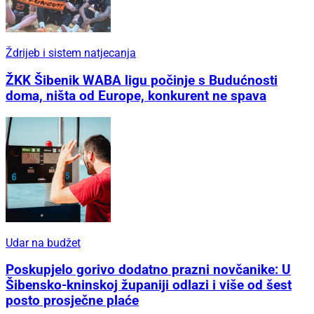
Ždrijeb i sistem natjecanja
ŽKK Šibenik WABA ligu počinje s Budućnosti
doma, ništa od Europe, konkurent ne spava
Udar na budžet
Poskupjelo gorivo dodatno prazni novčanike: U
Šibensko-kninskoj županiji odlazi i više od šest
posto prosječne plaće