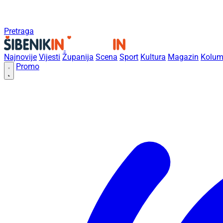
Pretraga
Najnovije
Vijesti
Županija
Scena
Sport
Kultura
Magazin
Kolum
Promo