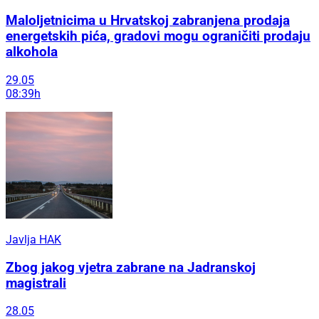
Maloljetnicima u Hrvatskoj zabranjena prodaja
energetskih pića, gradovi mogu ograničiti prodaju
alkohola
29.05
08:39h
Javlja HAK
Zbog jakog vjetra zabrane na Jadranskoj
magistrali
28.05