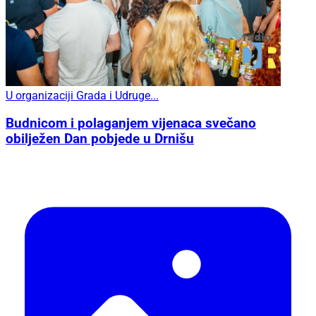
U organizaciji Grada i Udruge...
Budnicom i polaganjem vijenaca svečano
obilježen Dan pobjede u Drnišu