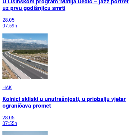
U Lisinskom program 'Matija Dedić – jazz portret'
uz prvu godišnjicu smrti
28.05
07:59h
HAK
Kolnici skliski u unutrašnjosti, u priobalju vjetar
ograničava promet
28.05
07:55h