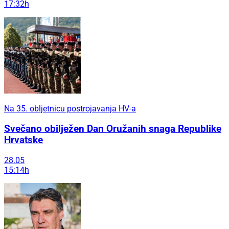
17:32h
Na 35. obljetnicu postrojavanja HV-a
Svečano obilježen Dan Oružanih snaga Republike
Hrvatske
28.05
15:14h