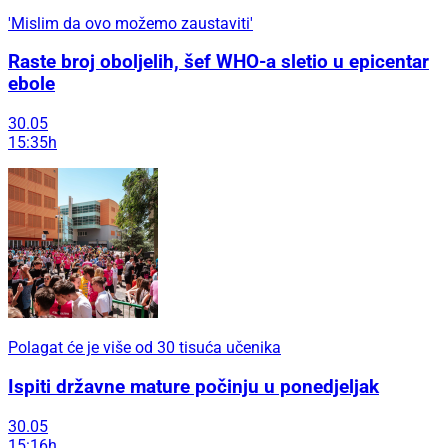
'Mislim da ovo možemo zaustaviti'
Raste broj oboljelih, šef WHO-a sletio u epicentar
ebole
30.05
15:35h
Polagat će je više od 30 tisuća učenika
Ispiti državne mature počinju u ponedjeljak
30.05
15:16h