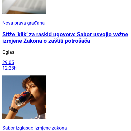
Nova prava građana
Stiže ‘klik’ za raskid ugovora: Sabor usvojio važne
izmjene Zakona o zaštiti potrošača
Oglas
29.05
12:23h
Sabor izglasao izmjene zakona