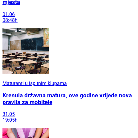
mjesta
01.06
08:48h
Maturanti u ispitnim klupama
Krenula državna matura, ove godine vrijede nova
pravila za mobitele
31.05
19:05h