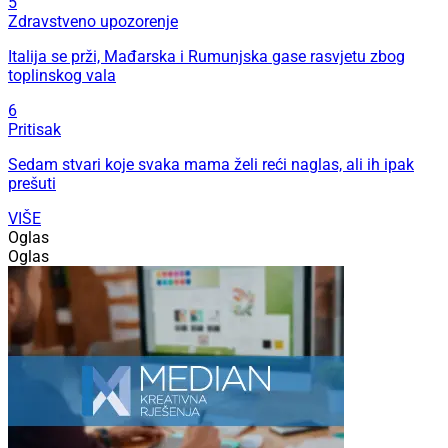
5
Zdravstveno upozorenje
Italija se prži, Mađarska i Rumunjska gase rasvjetu zbog
toplinskog vala
6
Pritisak
Sedam stvari koje svaka mama želi reći naglas, ali ih ipak
prešuti
VIŠE
Oglas
Oglas