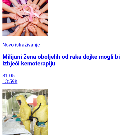
Novo istraživanje
Milijuni žena oboljelih od raka dojke mogli bi
izbjeći kemoterapiju
31.05
13:59h