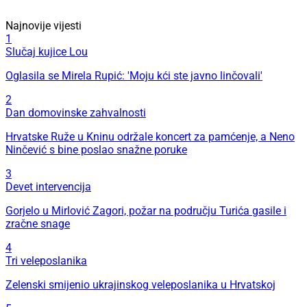
Najnovije vijesti
1
Slučaj kujice Lou
Oglasila se Mirela Rupić: 'Moju kći ste javno linčovali'
2
Dan domovinske zahvalnosti
Hrvatske Ruže u Kninu održale koncert za pamćenje, a Neno
Ninčević s bine poslao snažne poruke
3
Devet intervencija
Gorjelo u Mirlović Zagori, požar na području Turića gasile i
zračne snage
4
Tri veleposlanika
Zelenski smijenio ukrajinskog veleposlanika u Hrvatskoj