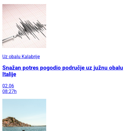
Uz obalu Kalabrije
Snažan potres pogodio područje uz južnu obalu
Italije
02.06
08:27h