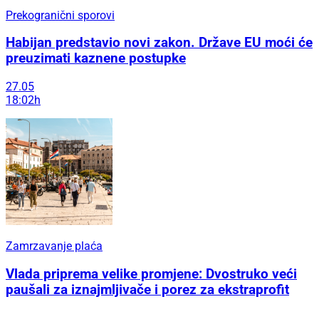
Prekogranični sporovi
Habijan predstavio novi zakon. Države EU moći će
preuzimati kaznene postupke
27.05
18:02h
Zamrzavanje plaća
Vlada priprema velike promjene: Dvostruko veći
paušali za iznajmljivače i porez za ekstraprofit