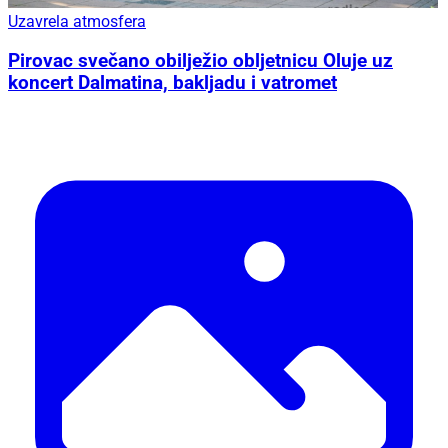
Uzavrela atmosfera
Pirovac svečano obilježio obljetnicu Oluje uz
koncert Dalmatina, bakljadu i vatromet