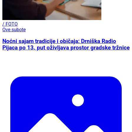
/ FOTO
Ove subote
Noćni sajam tradicije i običaja: Drniška Radio
Pijaca po 13. put oživljava prostor gradske tržnice