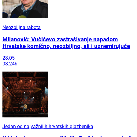
Neozbiljna rabota
Milanović: Vučićevo zastrašivanje napadom
Hrvatske komično, neozbiljno, ali i uznemirujuće
28.05
08:24h
Jedan od najvažnijih hrvatskih glazbenika