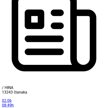
/ HINA
13243 članaka
02.06
08:49h