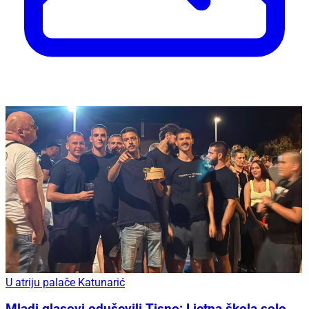
U atriju palače Katunarić