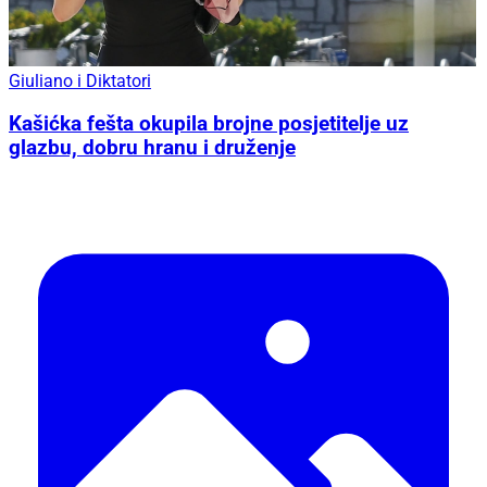
Giuliano i Diktatori
Kašićka fešta okupila brojne posjetitelje uz
glazbu, dobru hranu i druženje