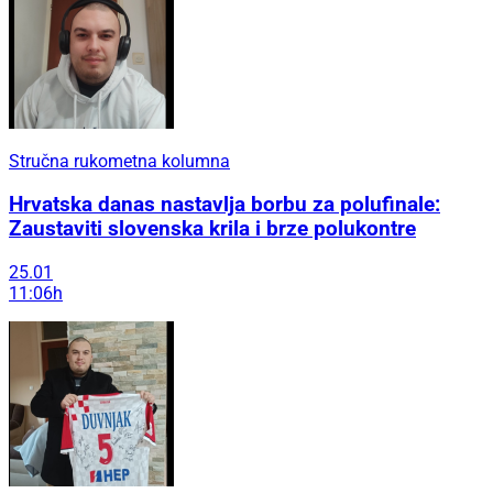
Stručna rukometna kolumna
Hrvatska danas nastavlja borbu za polufinale:
Zaustaviti slovenska krila i brze polukontre
25.01
11:06h