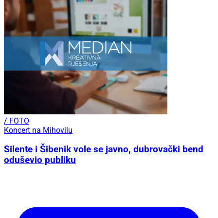
/ FOTO
Koncert na Mihovilu
Silente i Šibenik vole se javno, dubrovački bend
oduševio publiku