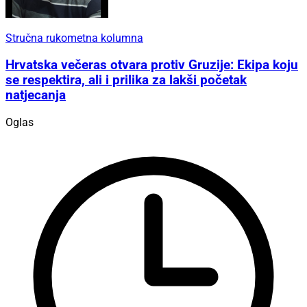
Stručna rukometna kolumna
Hrvatska večeras otvara protiv Gruzije: Ekipa koju
se respektira, ali i prilika za lakši početak
natjecanja
Oglas