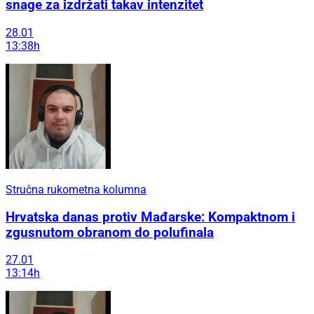
snage za izdržati takav intenzitet
28.01
13:38h
Stručna rukometna kolumna
Hrvatska danas protiv Mađarske: Kompaktnom i
zgusnutom obranom do polufinala
27.01
13:14h