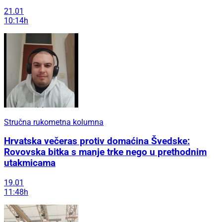
21.01
10:14h
Stručna rukometna kolumna
Hrvatska večeras protiv domaćina Švedske:
Rovovska bitka s manje trke nego u prethodnim
utakmicama
19.01
11:48h