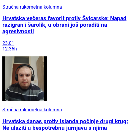
Stručna rukometna kolumna
Hrvatska večeras favorit protiv Švicarske: Napad
razigran i šarolik, u obrani još poraditi na
agresivnosti
23.01
12:36h
Stručna rukometna kolumna
Hrvatska danas protiv Islanda počinje drugi krug:
Ne ulaziti u bespotrebnu jurnjavu s njima