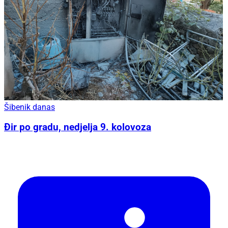
Šibenik danas
Đir po gradu, nedjelja 9. kolovoza