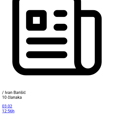
/ Ivan Barišić
10 članaka
03.02
12:56h