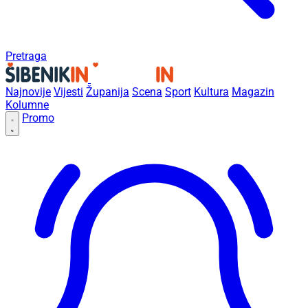
Pretraga
Najnovije
Vijesti
Županija
Scena
Sport
Kultura
Magazin
Kolumne
Promo