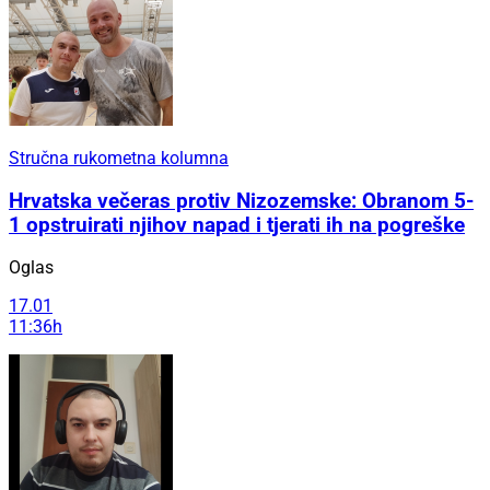
Stručna rukometna kolumna
Hrvatska večeras protiv Nizozemske: Obranom 5-
1 opstruirati njihov napad i tjerati ih na pogreške
Oglas
17.01
11:36h