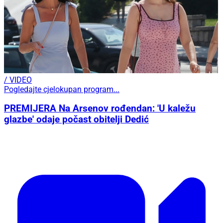
/ VIDEO
Pogledajte cjelokupan program...
PREMIJERA Na Arsenov rođendan: 'U kaležu
glazbe' odaje počast obitelji Dedić