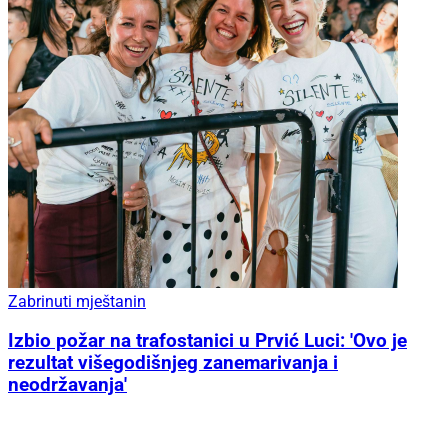
Zabrinuti mještanin
Izbio požar na trafostanici u Prvić Luci: 'Ovo je
rezultat višegodišnjeg zanemarivanja i
neodržavanja'