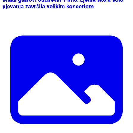
Mladi glasovi oduševili Tisno: Ljetna škola solo
pjevanja završila velikim koncertom