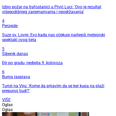
Izbio požar na trafostanici u Prvić Luci: 'Ovo je rezultat
višegodišnjeg zanemarivanja i neodržavanja'
4
Perzeide
Suze sv. Lovre: Evo kada nas očekuje najljepši meteorski
spektakl ovog ljeta
5
Šibenik danas
Đir po gradu, nedjelja 9. kolovoza
6
Burna rasprava
Turist na Viru: 'Kome da prijavim da se ker kupa na plaži
prepunoj ljudi?'
VIŠE
Oglas
Oglas