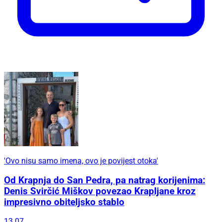
'Ovo nisu samo imena, ovo je povijest otoka'
Od Krapnja do San Pedra, pa natrag korijenima:
Denis Svirčić Miškov povezao Krapljane kroz
impresivno obiteljsko stablo
13.07