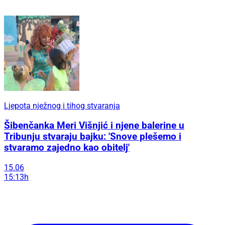
Ljepota nježnog i tihog stvaranja
Šibenčanka Meri Višnjić i njene balerine u
Tribunju stvaraju bajku: 'Snove plešemo i
stvaramo zajedno kao obitelj'
15.06
15:13h