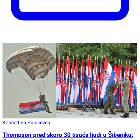
Koncert na Šubićevcu
Thompson pred skoro 30 tisuća ljudi u Šibeniku: