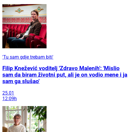
'Tu sam gdje trebam biti'
Filip Knežević voditelj 'Zdravo Malenih': 'Mislio
sam da biram životni put, ali je on vodio mene i ja
sam ga slušao'
25.01
12:09h