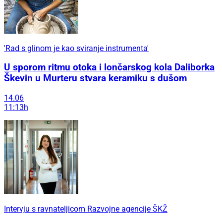
'Rad s glinom je kao sviranje instrumenta'
U sporom ritmu otoka i lončarskog kola Daliborka
Škevin u Murteru stvara keramiku s dušom
14.06
11:13h
Intervju s ravnateljicom Razvojne agencije ŠKŽ