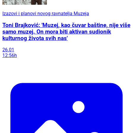
Izazovi i planovi novog ravnatelja Muzeja
Toni Brajković: 'Muzej, kao čuvar baštine, nije više
samo muzej. On mora biti aktivan sudionik
kulturnog života svih nas'
26.01
12:56h