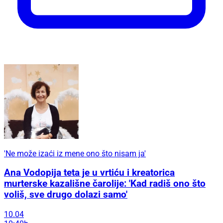
'Ne može izaći iz mene ono što nisam ja'
Ana Vodopija teta je u vrtiću i kreatorica
murterske kazališne čarolije: 'Kad radiš ono što
voliš, sve drugo dolazi samo'
10.04