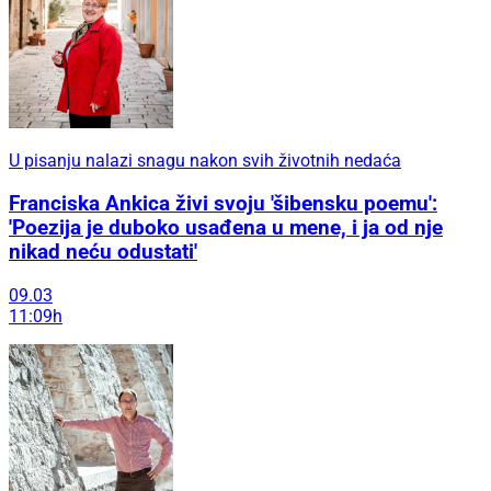
U pisanju nalazi snagu nakon svih životnih nedaća
Franciska Ankica živi svoju 'šibensku poemu':
'Poezija je duboko usađena u mene, i ja od nje
nikad neću odustati'
09.03
11:09h