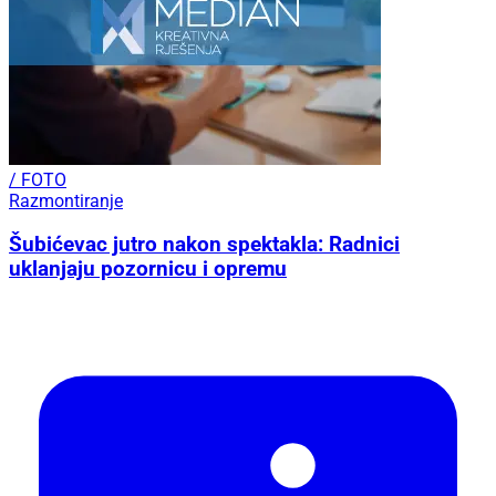
/ FOTO
Razmontiranje
Šubićevac jutro nakon spektakla: Radnici
uklanjaju pozornicu i opremu