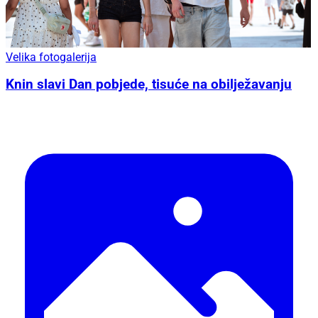
Velika fotogalerija
Knin slavi Dan pobjede, tisuće na obilježavanju