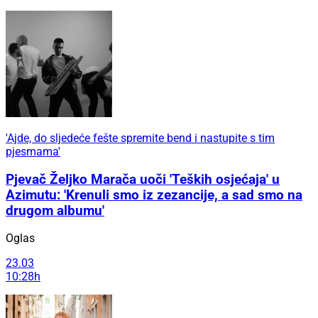
'Ajde, do sljedeće fešte spremite bend i nastupite s tim
pjesmama'
Pjevač Željko Marača uoči 'Teških osjećaja' u
Azimutu: 'Krenuli smo iz zezancije, a sad smo na
drugom albumu'
Oglas
23.03
10:28h