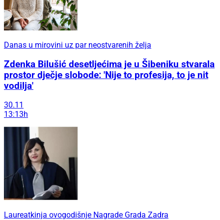
Danas u mirovini uz par neostvarenih želja
Zdenka Bilušić desetljećima je u Šibeniku stvarala
prostor dječje slobode: 'Nije to profesija, to je nit
vodilja'
30.11
13:13h
Laureatkinja ovogodišnje Nagrade Grada Zadra