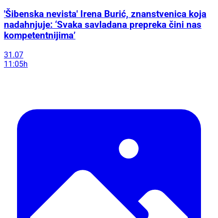
'Šibenska nevista' Irena Burić, znanstvenica koja
nadahnjuje: ‘Svaka savladana prepreka čini nas
kompetentnijima’
31.07
11:05h