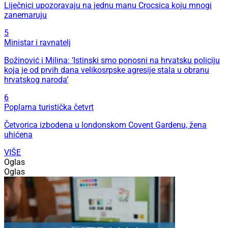
Liječnici upozoravaju na jednu manu Crocsica koju mnogi
zanemaruju
5
Ministar i ravnatelj
Božinović i Milina: ‘Istinski smo ponosni na hrvatsku policiju
koja je od prvih dana velikosrpske agresije stala u obranu
hrvatskog naroda’
6
Poplarna turistička četvrt
Četvorica izbodena u londonskom Covent Gardenu, žena
uhićena
VIŠE
Oglas
Oglas