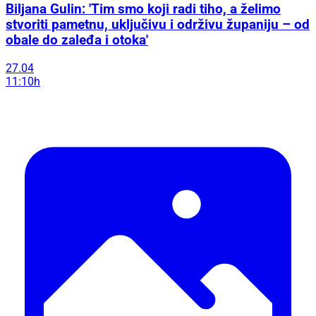
Biljana Gulin: 'Tim smo koji radi tiho, a želimo
stvoriti pametnu, uključivu i održivu županiju – od
obale do zaleđa i otoka'
27.04
11:10h