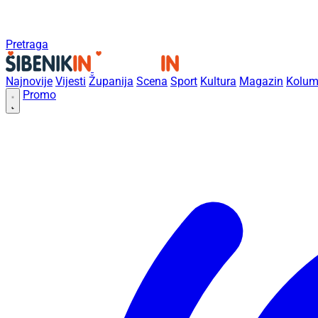
Pretraga
Najnovije
Vijesti
Županija
Scena
Sport
Kultura
Magazin
Kolum
Promo