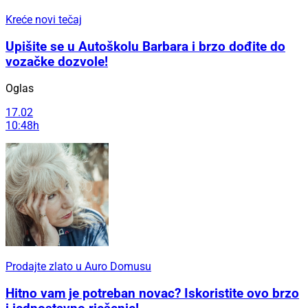
Kreće novi tečaj
Upišite se u Autoškolu Barbara i brzo dođite do
vozačke dozvole!
Oglas
17.02
10:48h
Prodajte zlato u Auro Domusu
Hitno vam je potreban novac? Iskoristite ovo brzo