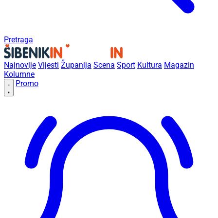
Pretraga
Najnovije
Vijesti
Županija
Scena
Sport
Kultura
Magazin
Kolumne
Promo