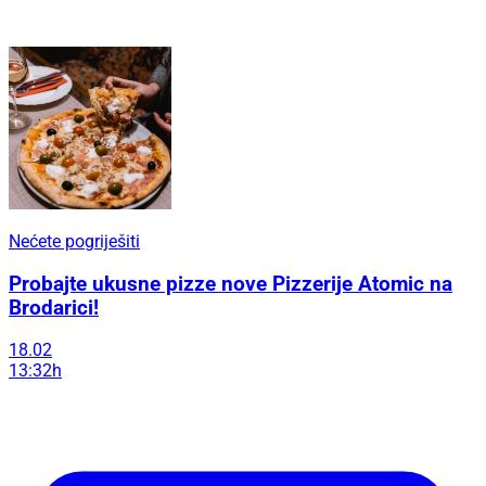
Nećete pogriješiti
Probajte ukusne pizze nove Pizzerije Atomic na
Brodarici!
18.02
13:32h