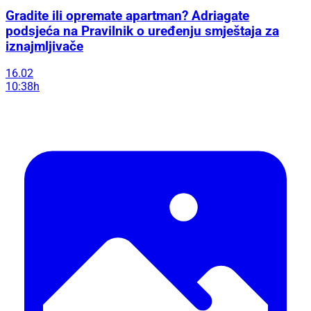
Gradite ili opremate apartman? Adriagate
podsjeća na Pravilnik o uređenju smještaja za
iznajmljivače
16.02
10:38h