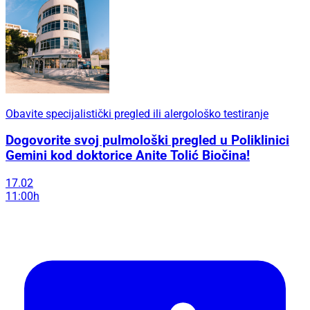
Obavite specijalistički pregled ili alergološko testiranje
Dogovorite svoj pulmološki pregled u Poliklinici
Gemini kod doktorice Anite Tolić Biočina!
17.02
11:00h