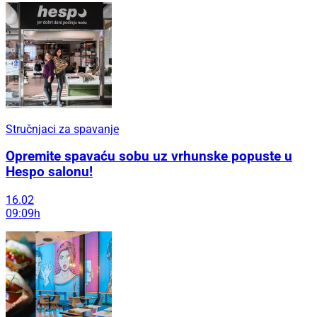
Stručnjaci za spavanje
Opremite spavaću sobu uz vrhunske popuste u
Hespo salonu!
16.02
09:09h