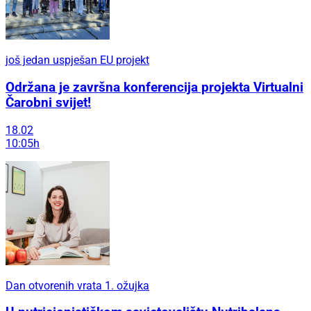
još jedan uspješan EU projekt
Održana je završna konferencija projekta Virtualni
Čarobni svijet!
18.02
10:05h
Dan otvorenih vrata 1. ožujka