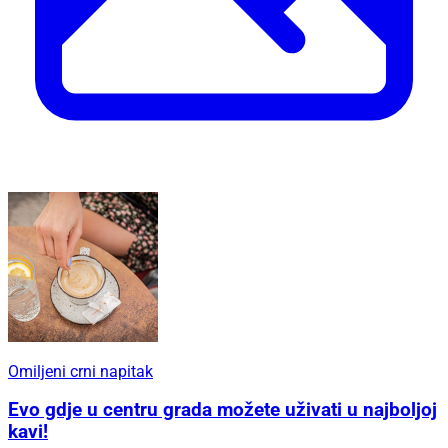
Omiljeni crni napitak
Evo gdje u centru grada možete uživati u najboljoj
kavi!