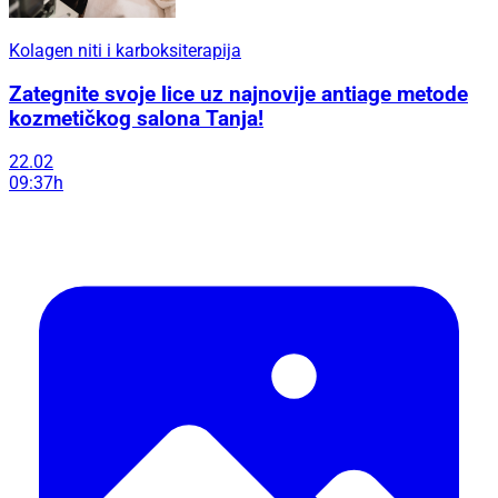
Kolagen niti i karboksiterapija
Zategnite svoje lice uz najnovije antiage metode
kozmetičkog salona Tanja!
22.02
09:37h