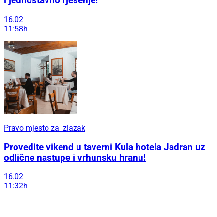
i jednostavno rješenje!
16.02
11:58h
Pravo mjesto za izlazak
Provedite vikend u taverni Kula hotela Jadran uz
odlične nastupe i vrhunsku hranu!
16.02
11:32h