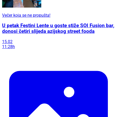
Večer koja se ne propušta!
U petak Festini Lente u goste stiže SOI Fusion bar,
donosi četiri slijeda azijskog street fooda
15.02
11:28h