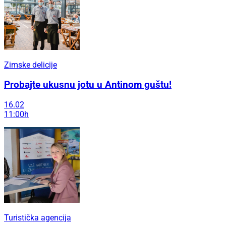
Zimske delicije
Probajte ukusnu jotu u Antinom guštu!
16.02
11:00h
Turistička agencija