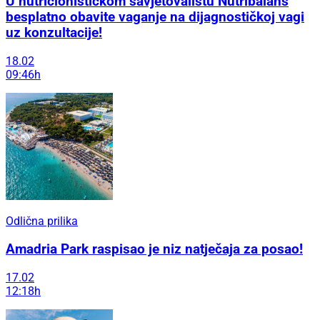
U nutricionističkom savjetovalištu Nutribalans
besplatno obavite vaganje na dijagnostičkoj vagi
uz konzultacije!
18.02
09:46h
Odlična prilika
Amadria Park raspisao je niz natječaja za posao!
17.02
12:18h