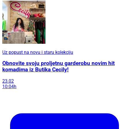
Uz popust na novu i staru kolekciju
Obnovite svoju proljetnu garderobu novim hit
komadima iz Butika Cecily!
23.02
10:04h