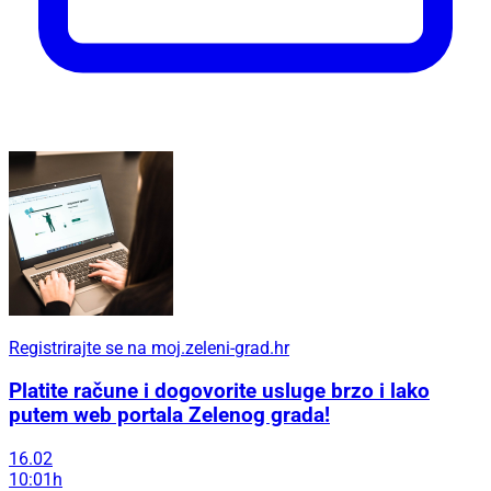
Registrirajte se na moj.zeleni-grad.hr
Platite račune i dogovorite usluge brzo i lako
putem web portala Zelenog grada!
16.02
10:01h