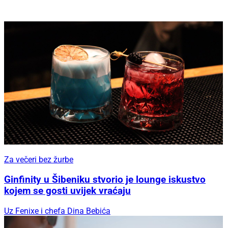
Za večeri bez žurbe
Ginfinity u Šibeniku stvorio je lounge iskustvo
kojem se gosti uvijek vraćaju
Uz Fenixe i chefa Dina Bebića