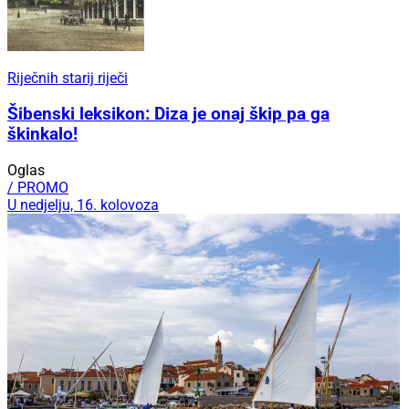
Riječnih starij riječi
Šibenski leksikon: Diza je onaj škip pa ga
škinkalo!
Oglas
/ PROMO
U nedjelju, 16. kolovoza