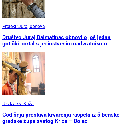
Projekt 'Juraj obnova'
Društvo Juraj Dalmatinac obnovilo još jedan
gotički portal s jedinstvenim nadvratnikom
U crkvi sv. Križa
Godišnja proslava krvarenja raspela iz šibenske
gradske župe svetog Križa – Dolac