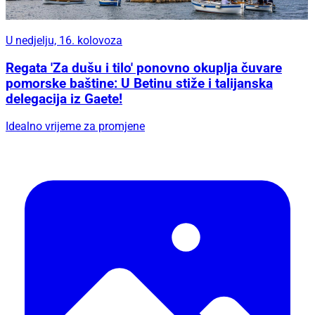
U nedjelju, 16. kolovoza
Regata 'Za dušu i tilo' ponovno okuplja čuvare
pomorske baštine: U Betinu stiže i talijanska
delegacija iz Gaete!
Idealno vrijeme za promjene