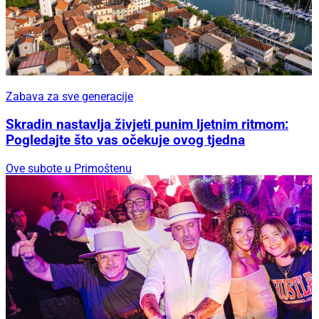
Zabava za sve generacije
Skradin nastavlja živjeti punim ljetnim ritmom:
Pogledajte što vas očekuje ovog tjedna
Ove subote u Primoštenu