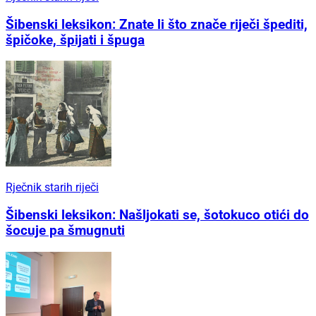
Šibenski leksikon: Znate li što znače riječi špediti,
špičoke, špijati i špuga
Rječnik starih riječi
Šibenski leksikon: Našljokati se, šotokuco otići do
šocuje pa šmugnuti