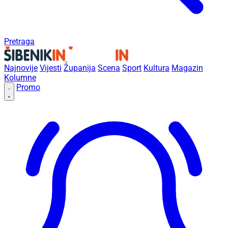
Pretraga
Najnovije
Vijesti
Županija
Scena
Sport
Kultura
Magazin
Kolumne
Promo