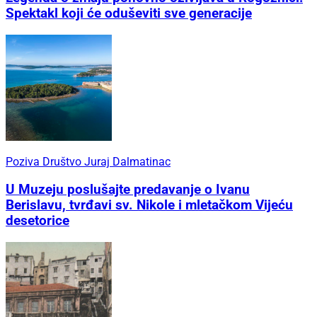
Spektakl koji će oduševiti sve generacije
Poziva Društvo Juraj Dalmatinac
U Muzeju poslušajte predavanje o Ivanu
Berislavu, tvrđavi sv. Nikole i mletačkom Vijeću
desetorice