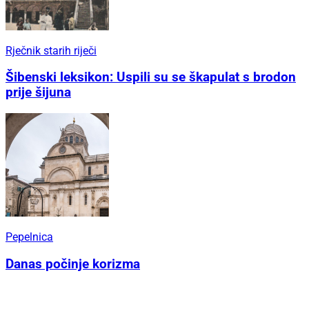
Rječnik starih riječi
Šibenski leksikon: Uspili su se škapulat s brodon
prije šijuna
Pepelnica
Danas počinje korizma