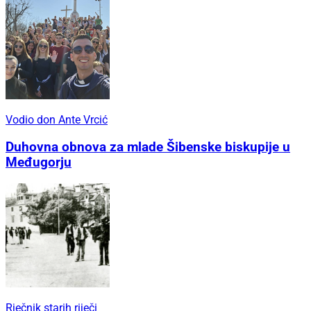
Vodio don Ante Vrcić
Duhovna obnova za mlade Šibenske biskupije u
Međugorju
Rječnik starih riječi