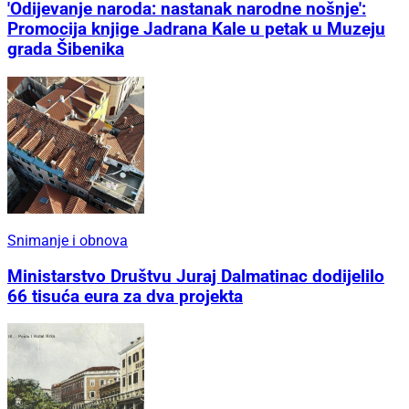
'Odijevanje naroda: nastanak narodne nošnje':
Promocija knjige Jadrana Kale u petak u Muzeju
grada Šibenika
Snimanje i obnova
Ministarstvo Društvu Juraj Dalmatinac dodijelilo
66 tisuća eura za dva projekta