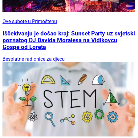
Ove subote u Primoštenu
Iščekivanju je došao kraj: Sunset Party uz svjetski
poznatog DJ Davida Moralesa na Vidikovcu
Gospe od Loreta
Besplatne radionice za djecu