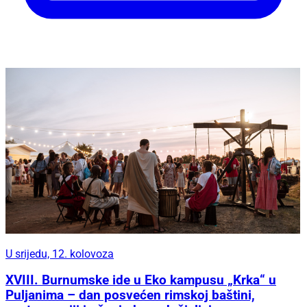
U srijedu, 12. kolovoza
XVIII. Burnumske ide u Eko kampusu „Krka“ u
Puljanima – dan posvećen rimskoj baštini,