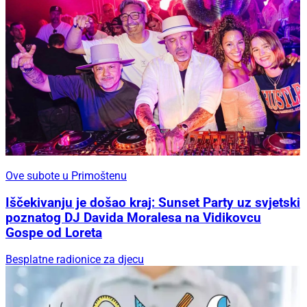
Ove subote u Primoštenu
Iščekivanju je došao kraj: Sunset Party uz svjetski
poznatog DJ Davida Moralesa na Vidikovcu
Gospe od Loreta
Besplatne radionice za djecu