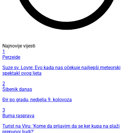
Najnovije vijesti
1
Perzeide
Suze sv. Lovre: Evo kada nas očekuje najljepši meteorski
spektakl ovog ljeta
2
Šibenik danas
Đir po gradu, nedjelja 9. kolovoza
3
Burna rasprava
Turist na Viru: 'Kome da prijavim da se ker kupa na plaži
prepunoj ljudi?'