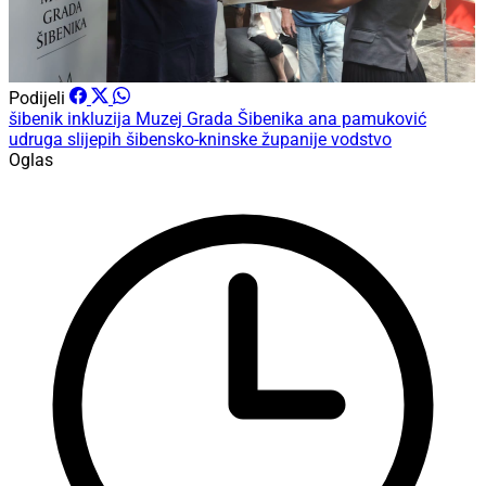
Podijeli
šibenik
inkluzija
Muzej Grada Šibenika
ana pamuković
udruga slijepih šibensko-kninske županije
vodstvo
Oglas