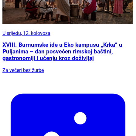
U srijedu, 12. kolovoza
XVIII. Burnumske ide u Eko kampusu „Krka“ u
Puljanima – dan posvećen rimskoj baštini,
gastronomiji i učenju kroz doživljaj
Za večeri bez žurbe