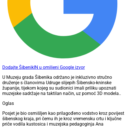
Dodajte ŠibenikIN u omiljeni Google izvor
U Muzeju grada Šibenika održano je inkluzivno stručno
druženje s članovima Udruge slijepih Šibensko-kninske
županije, tijekom kojeg su sudionici imali priliku upoznati
muzejske sadržaje na taktilan način, uz pomoć 3D modela..
Oglas
Posjet je bio osmišljen kao prilagođeno vodstvo kroz povijest
šibenskog kraja, pri čemu ih je kroz vremensku crtu i ključne
priče vodila kustosica i muzejska pedagoginja Ana