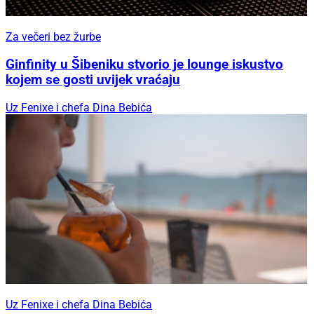
Za večeri bez žurbe
Ginfinity u Šibeniku stvorio je lounge iskustvo
kojem se gosti uvijek vraćaju
Uz Fenixe i chefa Dina Bebića
Uz Fenixe i chefa Dina Bebića