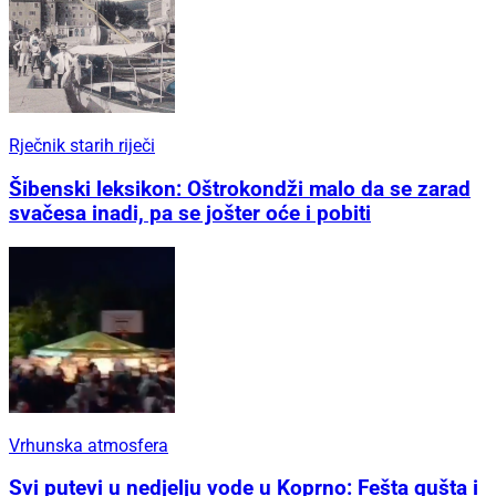
Rječnik starih riječi
Šibenski leksikon: Oštrokondži malo da se zarad
svačesa inadi, pa se jošter oće i pobiti
Vrhunska atmosfera
Svi putevi u nedjelju vode u Koprno: Fešta gušta i