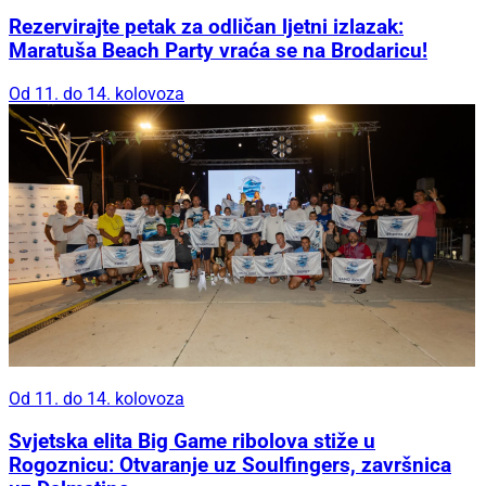
Rezervirajte petak za odličan ljetni izlazak:
Maratuša Beach Party vraća se na Brodaricu!
Od 11. do 14. kolovoza
Od 11. do 14. kolovoza
Svjetska elita Big Game ribolova stiže u
Rogoznicu: Otvaranje uz Soulfingers, završnica