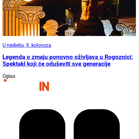
U nedjelju, 9. kolovoza
Legenda o zmaju ponovno oživljava u Rogoznici:
Spektakl koji će oduševiti sve generacije
Oglas