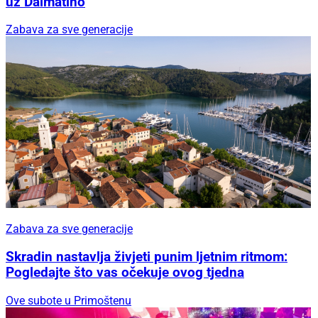
uz Dalmatino
Zabava za sve generacije
Zabava za sve generacije
Skradin nastavlja živjeti punim ljetnim ritmom:
Pogledajte što vas očekuje ovog tjedna
Ove subote u Primoštenu