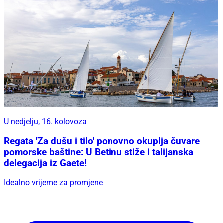
U nedjelju, 16. kolovoza
Regata 'Za dušu i tilo' ponovno okuplja čuvare
pomorske baštine: U Betinu stiže i talijanska
delegacija iz Gaete!
Idealno vrijeme za promjene