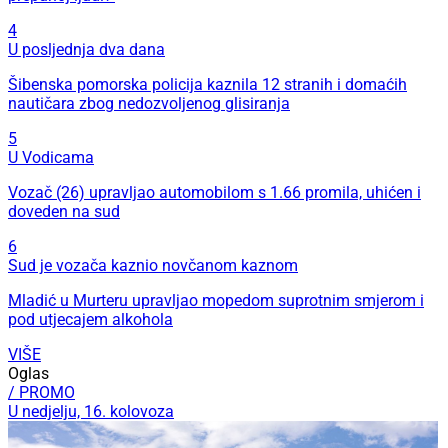
4
U posljednja dva dana
Šibenska pomorska policija kaznila 12 stranih i domaćih
nautičara zbog nedozvoljenog glisiranja
5
U Vodicama
Vozač (26) upravljao automobilom s 1.66 promila, uhićen i
doveden na sud
6
Sud je vozača kaznio novčanom kaznom
Mladić u Murteru upravljao mopedom suprotnim smjerom i
pod utjecajem alkohola
VIŠE
Oglas
/ PROMO
U nedjelju, 16. kolovoza