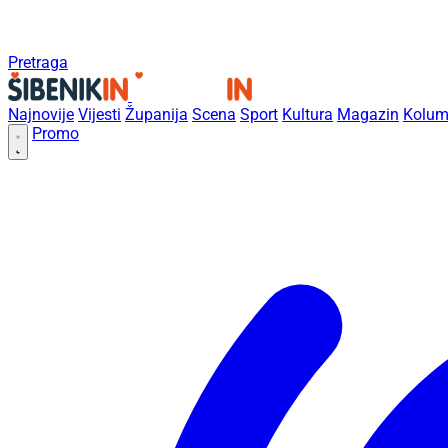
Pretraga
Najnovije
Vijesti
Županija
Scena
Sport
Kultura
Magazin
Kolum
Promo