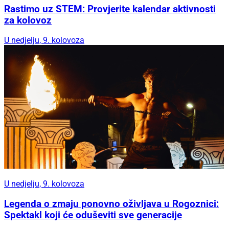
Rastimo uz STEM: Provjerite kalendar aktivnosti
za kolovoz
U nedjelju, 9. kolovoza
U nedjelju, 9. kolovoza
Legenda o zmaju ponovno oživljava u Rogoznici:
Spektakl koji će oduševiti sve generacije