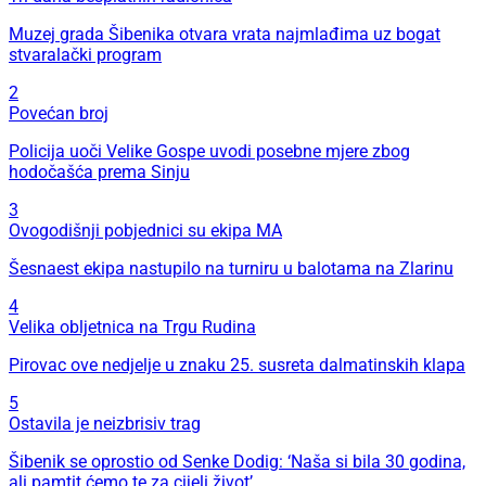
Muzej grada Šibenika otvara vrata najmlađima uz bogat
stvaralački program
2
Povećan broj
Policija uoči Velike Gospe uvodi posebne mjere zbog
hodočašća prema Sinju
3
Ovogodišnji pobjednici su ekipa MA
Šesnaest ekipa nastupilo na turniru u balotama na Zlarinu
4
Velika obljetnica na Trgu Rudina
Pirovac ove nedjelje u znaku 25. susreta dalmatinskih klapa
5
Ostavila je neizbrisiv trag
Šibenik se oprostio od Senke Dodig: ‘Naša si bila 30 godina,
ali pamtit ćemo te za cijeli život’