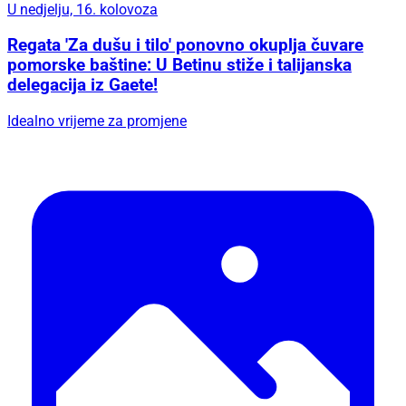
U nedjelju, 16. kolovoza
Regata 'Za dušu i tilo' ponovno okuplja čuvare
pomorske baštine: U Betinu stiže i talijanska
delegacija iz Gaete!
Idealno vrijeme za promjene