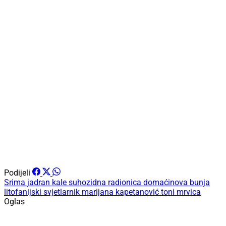
Podijeli
Srima
jadran kale
suhozidna radionica
domaćinova bunja
litofanijski svjetlarnik
marijana kapetanović
toni mrvica
Oglas