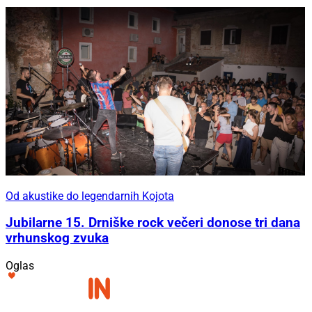
Od akustike do legendarnih Kojota
Jubilarne 15. Drniške rock večeri donose tri dana
vrhunskog zvuka
Oglas