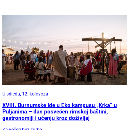
U srijedu, 12. kolovoza
XVIII. Burnumske ide u Eko kampusu „Krka“ u
Puljanima – dan posvećen rimskoj baštini,
gastronomiji i učenju kroz doživljaj
Za večeri bez žurbe