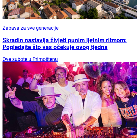
Zabava za sve generacije
Skradin nastavlja živjeti punim ljetnim ritmom:
Pogledajte što vas očekuje ovog tjedna
Ove subote u Primoštenu