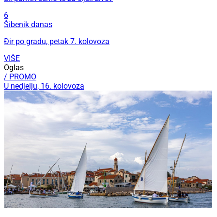
6
Šibenik danas
Đir po gradu, petak 7. kolovoza
VIŠE
Oglas
/ PROMO
U nedjelju, 16. kolovoza