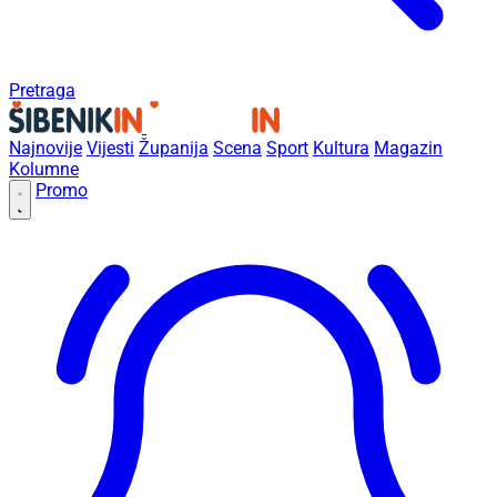
Pretraga
Najnovije
Vijesti
Županija
Scena
Sport
Kultura
Magazin
Kolumne
Promo