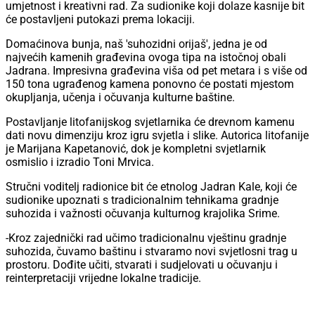
umjetnost i kreativni rad. Za sudionike koji dolaze kasnije bit
će postavljeni putokazi prema lokaciji.
Domaćinova bunja, naš 'suhozidni orijaš', jedna je od
najvećih kamenih građevina ovoga tipa na istočnoj obali
Jadrana. Impresivna građevina viša od pet metara i s više od
150 tona ugrađenog kamena ponovno će postati mjestom
okupljanja, učenja i očuvanja kulturne baštine.
Postavljanje litofanijskog svjetlarnika će drevnom kamenu
dati novu dimenziju kroz igru svjetla i slike. Autorica litofanije
je Marijana Kapetanović, dok je kompletni svjetlarnik
osmislio i izradio Toni Mrvica.
Stručni voditelj radionice bit će etnolog Jadran Kale, koji će
sudionike upoznati s tradicionalnim tehnikama gradnje
suhozida i važnosti očuvanja kulturnog krajolika Srime.
-Kroz zajednički rad učimo tradicionalnu vještinu gradnje
suhozida, čuvamo baštinu i stvaramo novi svjetlosni trag u
prostoru. Dođite učiti, stvarati i sudjelovati u očuvanju i
reinterpretaciji vrijedne lokalne tradicije.