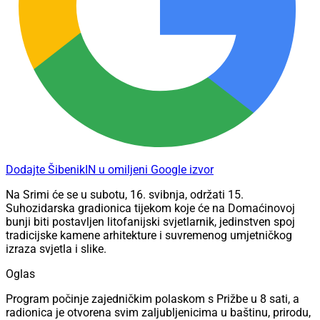
Dodajte ŠibenikIN u omiljeni Google izvor
Na Srimi će se u subotu, 16. svibnja, održati 15.
Suhozidarska gradionica tijekom koje će na Domaćinovoj
bunji biti postavljen litofanijski svjetlarnik, jedinstven spoj
tradicijske kamene arhitekture i suvremenog umjetničkog
izraza svjetla i slike.
Oglas
Program počinje zajedničkim polaskom s Prižbe u 8 sati, a
radionica je otvorena svim zaljubljenicima u baštinu, prirodu,