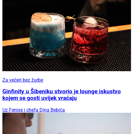
Za večeri bez žurbe
Ginfinity u Šibeniku stvorio je lounge iskustvo
kojem se gosti uvijek vraćaju
Uz Fenixe i chefa Dina Bebića