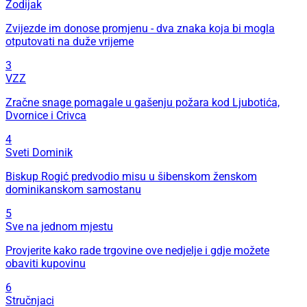
Zodijak
Zvijezde im donose promjenu - dva znaka koja bi mogla
otputovati na duže vrijeme
3
VZZ
Zračne snage pomagale u gašenju požara kod Ljubotića,
Dvornice i Crivca
4
Sveti Dominik
Biskup Rogić predvodio misu u šibenskom ženskom
dominikanskom samostanu
5
Sve na jednom mjestu
Provjerite kako rade trgovine ove nedjelje i gdje možete
obaviti kupovinu
6
Stručnjaci