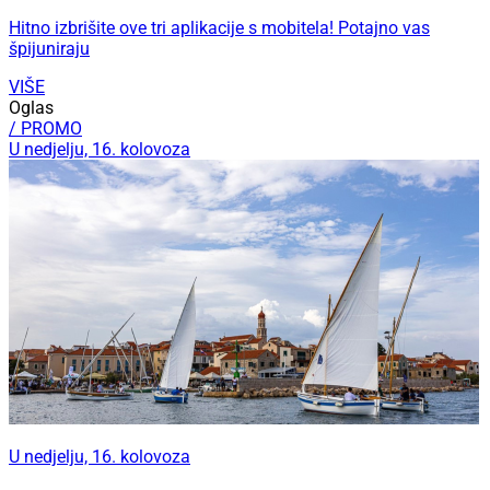
Hitno izbrišite ove tri aplikacije s mobitela! Potajno vas
špijuniraju
VIŠE
Oglas
/ PROMO
U nedjelju, 16. kolovoza
U nedjelju, 16. kolovoza