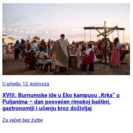
U srijedu, 12. kolovoza
XVIII. Burnumske ide u Eko kampusu „Krka“ u
Puljanima – dan posvećen rimskoj baštini,
gastronomiji i učenju kroz doživljaj
Za večeri bez žurbe