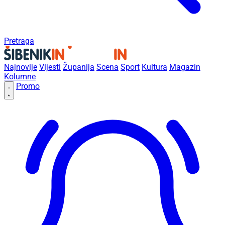
Pretraga
Najnovije
Vijesti
Županija
Scena
Sport
Kultura
Magazin
Kolumne
Promo