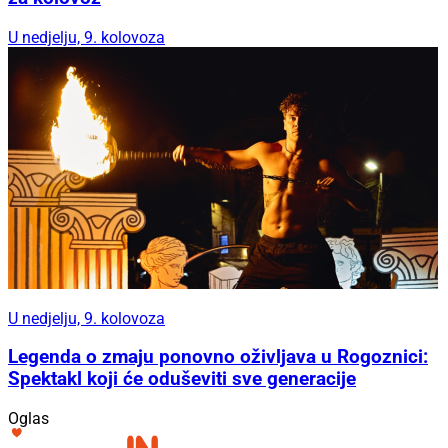
U nedjelju, 9. kolovoza
U nedjelju, 9. kolovoza
Legenda o zmaju ponovno oživljava u Rogoznici:
Spektakl koji će oduševiti sve generacije
Oglas