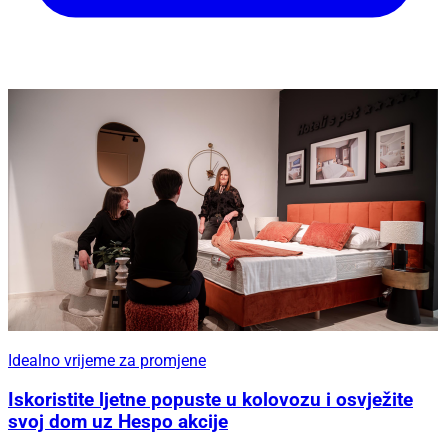
Idealno vrijeme za promjene
Iskoristite ljetne popuste u kolovozu i osvježite
svoj dom uz Hespo akcije