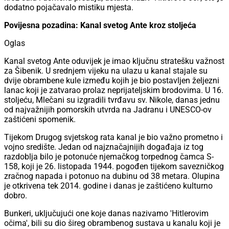
dodatno pojačavalo mistiku mjesta.
Povijesna pozadina: Kanal svetog Ante kroz stoljeća
Oglas
Kanal svetog Ante oduvijek je imao ključnu stratešku važnost
za Šibenik. U srednjem vijeku na ulazu u kanal stajale su
dvije obrambene kule između kojih je bio postavljen željezni
lanac koji je zatvarao prolaz neprijateljskim brodovima. U 16.
stoljeću, Mlečani su izgradili tvrđavu sv. Nikole, danas jednu
od najvažnijih pomorskih utvrda na Jadranu i UNESCO-ov
zaštićeni spomenik.
Tijekom Drugog svjetskog rata kanal je bio važno prometno i
vojno središte. Jedan od najznačajnijih događaja iz tog
razdoblja bilo je potonuće njemačkog torpednog čamca S-
158, koji je 26. listopada 1944. pogođen tijekom savezničkog
zračnog napada i potonuo na dubinu od 38 metara. Olupina
je otkrivena tek 2014. godine i danas je zaštićeno kulturno
dobro.
Bunkeri, uključujući one koje danas nazivamo 'Hitlerovim
očima', bili su dio šireg obrambenog sustava u kanalu koji je