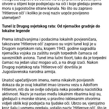
otvore u stijeni koje podsjećaju na oči i koje gledaju prema
moru s jugoistočne strane kanala. No što su zapravo
'Hitlerove oči' i koliko je ovaj naziv uopće povijesno
utemeljen?
Tunel iz Drugog svjetskog rata: Od njemačke gradnje do
lokalne legende
Prema istraživanjima i podacima lokalnih povjesničara,
takozvane 'Hitlerove oči' zapravo su vojni tunel koji je u
Drugom svjetskom ratu, krajem 1943. godine sagradila
njemačka vojska za zaštitu svojih torpednih čamaca od
savezničkih aviona. Tunel ima lučni tlocrt, tako da je torpedni
čamac na jedan ulaz mogao ući, a na drugi izaći. Nakon
Drugog svjetskog rata 'Hitlerove oči' dovršila je
Jugoslavenska narodna armija.
Unatoč upečatljivom imenu, nema nikakvih povijesnih
dokaza da je ovaj lokalitet imao izravnu vezu s Adolfom
Hitlerom, niti da se ovdje odvijala neka posebna nacistička
aktivnost. Naziv je nastao među lokalnim ribarima koji su,
gledajući s morske strane, u pravilno isklesanim otvorima
vidjeli oblik koji podsjeća na ljudske oči. Ubrzo se, vjerojatno
kroz šalu i usmenu predaju, ustalio naziv 'Hitlerove oči', što je