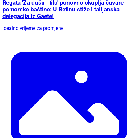
Regata 'Za dušu i tilo' ponovno okuplja čuvare
pomorske baštine: U Betinu stiže i talijanska
delegacija iz Gaete!
Idealno vrijeme za promjene