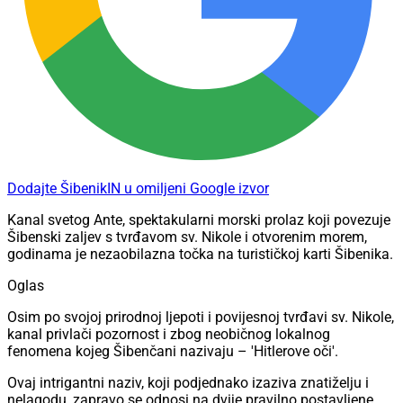
Dodajte ŠibenikIN u omiljeni Google izvor
Kanal svetog Ante, spektakularni morski prolaz koji povezuje
Šibenski zaljev s tvrđavom sv. Nikole i otvorenim morem,
godinama je nezaobilazna točka na turističkoj karti Šibenika.
Oglas
Osim po svojoj prirodnoj ljepoti i povijesnoj tvrđavi sv. Nikole,
kanal privlači pozornost i zbog neobičnog lokalnog
fenomena kojeg Šibenčani nazivaju – 'Hitlerove oči'.
Ovaj intrigantni naziv, koji podjednako izaziva znatiželju i
nelagodu, zapravo se odnosi na dvije pravilno postavljene