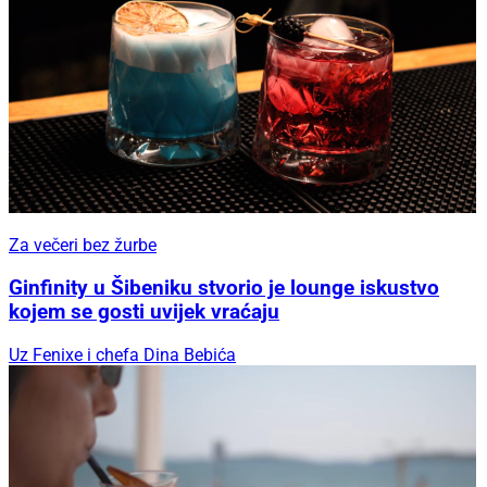
Za večeri bez žurbe
Ginfinity u Šibeniku stvorio je lounge iskustvo
kojem se gosti uvijek vraćaju
Uz Fenixe i chefa Dina Bebića