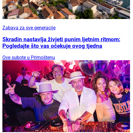
Zabava za sve generacije
Skradin nastavlja živjeti punim ljetnim ritmom:
Pogledajte što vas očekuje ovog tjedna
Ove subote u Primoštenu