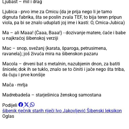
Ljubast – mil i drag
Ljubica - prvo ime za Crnicu (da je prija nego li je tamo
dignuta fabrika, šta se poslin zvala TEF, to bija teren pripun
viola, pa bi se znalo uduplati joj ime i kasti: O, Crnica-Jubica)
Ma – ali Maaa! (Ćaaa, Baaa!) - dozivanje matere, ćaće i babe
u najkraćoj šibenskoj verziji
Mac – snop, svežanj (karata, šparoga, petrusimena,
ravanela); još živuća mira na šibenskon pazaru
Macola – drveni bat s metalnin, nazubjenin dnon, za batiti
šnicele; dok ih se tuklo, znalo se to činiti i jače nego šta triba,
da čuju i prve konšije
Mača - mrlja
Madrebadeša – starješinica ženskog samostana
Podijeli
šibenik
rječnik starih riječi
Ivo Jakovljević
Šibenski leksikon
Oglas