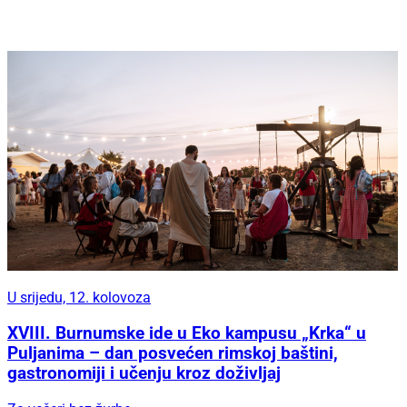
U srijedu, 12. kolovoza
XVIII. Burnumske ide u Eko kampusu „Krka“ u
Puljanima – dan posvećen rimskoj baštini,
gastronomiji i učenju kroz doživljaj