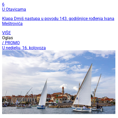
6
U Otavicama
Klapa Drniš nastupa u povodu 143. godišnjice rođenja Ivana
Meštrovića
VIŠE
Oglas
/ PROMO
U nedjelju, 16. kolovoza