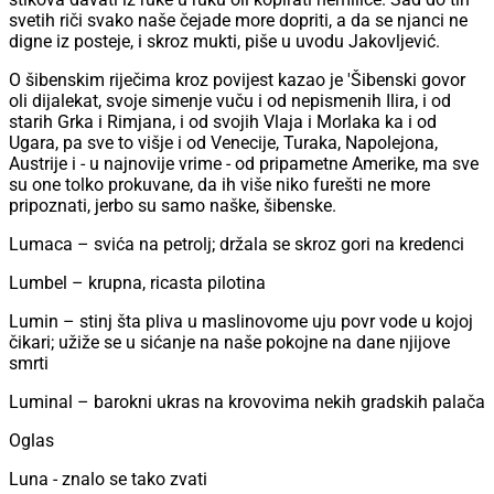
svetih riči svako naše čejade more dopriti, a da se njanci ne
digne iz posteje, i skroz mukti, piše u uvodu Jakovljević.
O šibenskim riječima kroz povijest kazao je 'Šibenski govor
oli dijalekat, svoje simenje vuču i od nepismenih Ilira, i od
starih Grka i Rimjana, i od svojih Vlaja i Morlaka ka i od
Ugara, pa sve to višje i od Venecije, Turaka, Napolejona,
Austrije i - u najnovije vrime - od pripametne Amerike, ma sve
su one tolko prokuvane, da ih više niko furešti ne more
pripoznati, jerbo su samo naške, šibenske.
Lumaca – svića na petrolj; držala se skroz gori na kredenci
Lumbel – krupna, ricasta pilotina
Lumin – stinj šta pliva u maslinovome uju povr vode u kojoj
čikari; užiže se u sićanje na naše pokojne na dane njijove
smrti
Luminal – barokni ukras na krovovima nekih gradskih palača
Oglas
Luna - znalo se tako zvati