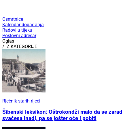
Osmrtnice
Kalendar događanja
Radovi u tijeku
Poslovni adresar
Oglas
/ IZ KATEGORIJE
Rječnik starih riječi
Šibenski leksikon: Oštrokondži malo da se zarad
svačesa inadi, pa se jošter oće i pobiti