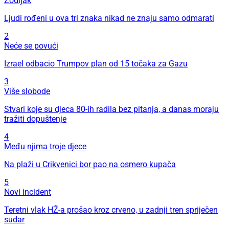
Zodijak
Ljudi rođeni u ova tri znaka nikad ne znaju samo odmarati
2
Neće se povući
Izrael odbacio Trumpov plan od 15 točaka za Gazu
3
Više slobode
Stvari koje su djeca 80-ih radila bez pitanja, a danas moraju
tražiti dopuštenje
4
Među njima troje djece
Na plaži u Crikvenici bor pao na osmero kupača
5
Novi incident
Teretni vlak HŽ-a prošao kroz crveno, u zadnji tren spriječen
sudar