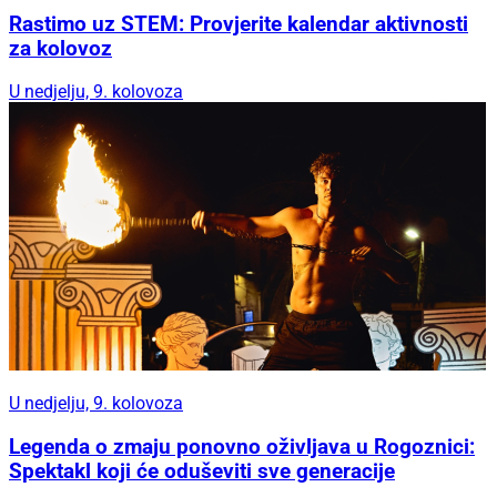
Rastimo uz STEM: Provjerite kalendar aktivnosti
za kolovoz
U nedjelju, 9. kolovoza
U nedjelju, 9. kolovoza
Legenda o zmaju ponovno oživljava u Rogoznici:
Spektakl koji će oduševiti sve generacije