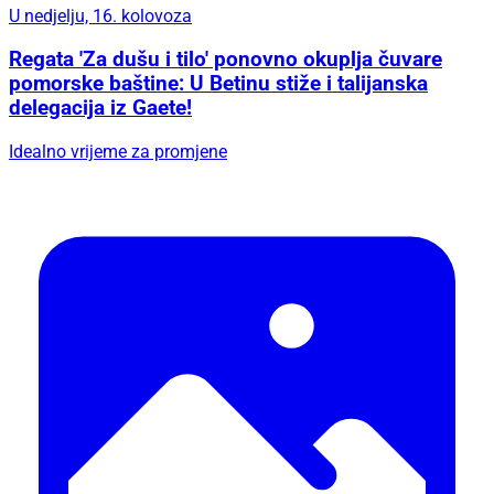
U nedjelju, 16. kolovoza
Regata 'Za dušu i tilo' ponovno okuplja čuvare
pomorske baštine: U Betinu stiže i talijanska
delegacija iz Gaete!
Idealno vrijeme za promjene