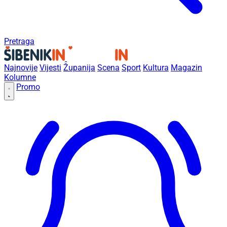
Pretraga
Najnovije
Vijesti
Županija
Scena
Sport
Kultura
Magazin
Kolumne
Promo