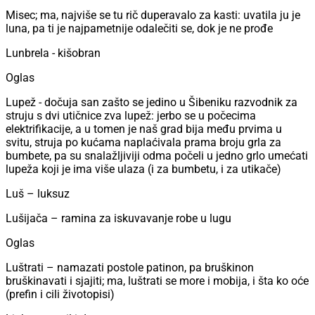
Misec; ma, najviše se tu rič duperavalo za kasti: uvatila ju je
luna, pa ti je najpametnije odalečiti se, dok je ne prođe
Lunbrela - kišobran
Oglas
Lupež - dočuja san zašto se jedino u Šibeniku razvodnik za
struju s dvi utičnice zva lupež: jerbo se u počecima
elektrifikacije, a u tomen je naš grad bija među prvima u
svitu, struja po kućama naplaćivala prama broju grla za
bumbete, pa su snalažljiviji odma počeli u jedno grlo umećati
lupeža koji je ima više ulaza (i za bumbetu, i za utikače)
Luš – luksuz
Lušijača – ramina za iskuvavanje robe u lugu
Oglas
Luštrati – namazati postole patinon, pa bruškinon
bruškinavati i sjajiti; ma, luštrati se more i mobija, i šta ko oće
(prefin i cili životopisi)