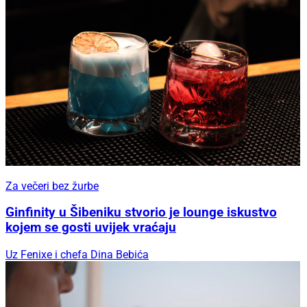
Za večeri bez žurbe
Ginfinity u Šibeniku stvorio je lounge iskustvo
kojem se gosti uvijek vraćaju
Uz Fenixe i chefa Dina Bebića