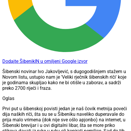
Dodajte ŠibenikIN u omiljeni Google izvor
Šibenski novinar Ivo Jakovljević, s dugogodišnjem stažem u
Novom listu, ustupio nam je 'Veliki rječnik šibenskih riči' koje
je godinama skupljao kako ne bi otišle u zaborav, a sadrži
preko 2700 riječi i fraza.
Oglas
Prvi put u šibenskoj povisti jedan je naš čovik metnija poveći
dija naških riči, šta su se u Šibeniku naveliko duperavale do
prija malo vrimena (dok nije sve ošlo apjonbo) na internet, u
Šibenski brevijar i u ovi digitalni libar, šta se more priko
stikova davati iz ruke u ruku oli kopirati nemilice. Sad do tih