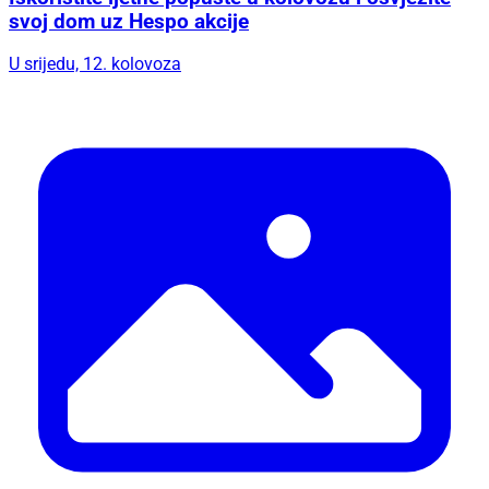
svoj dom uz Hespo akcije
U srijedu, 12. kolovoza