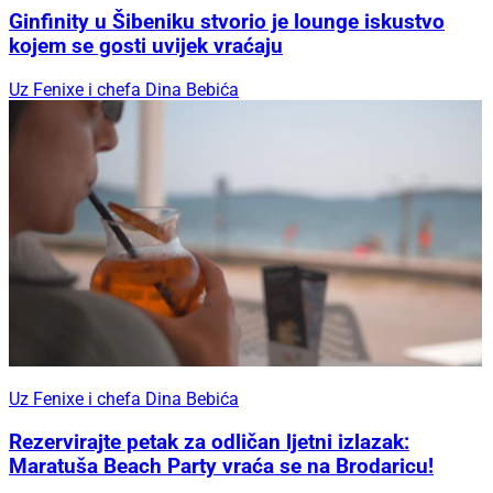
Ginfinity u Šibeniku stvorio je lounge iskustvo
kojem se gosti uvijek vraćaju
Uz Fenixe i chefa Dina Bebića
Uz Fenixe i chefa Dina Bebića
Rezervirajte petak za odličan ljetni izlazak:
Maratuša Beach Party vraća se na Brodaricu!