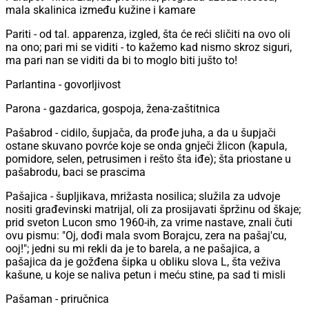
mala skalinica između kužine i kamare
Pariti - od tal. apparenza, izgled, šta će reći sličiti na ovo oli
na ono; pari mi se viditi - to kažemo kad nismo skroz siguri,
ma pari nan se viditi da bi to moglo biti jušto to!
Parlantina - govorljivost
Parona - gazdarica, gospoja, žena-zaštitnica
Pašabrod - cidilo, šupjača, da prođe juha, a da u šupjači
ostane skuvano povrće koje se onda gnječi žlicon (kapula,
pomidore, selen, petrusimen i rešto šta iđe); šta priostane u
pašabrodu, baci se prascima
Pašajica - šupljikava, mrižasta nosilica; služila za udvoje
nositi građevinski matrijal, oli za prosijavati špržinu od škaje;
prid sveton Lucon smo 1960-ih, za vrime nastave, znali čuti
ovu pismu: "Oj, dođi mala svom Borajcu, zera na pašaj'cu,
ooj!"; jedni su mi rekli da je to barela, a ne pašajica, a
pašajica da je gožđena šipka u obliku slova L, šta veživa
kašune, u koje se naliva petun i meću stine, pa sad ti misli
Pašaman - priručnica