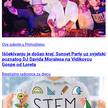
Ove subote u Primoštenu
Iščekivanju je došao kraj: Sunset Party uz svjetski
poznatog DJ Davida Moralesa na Vidikovcu
Gospe od Loreta
Besplatne radionice za djecu