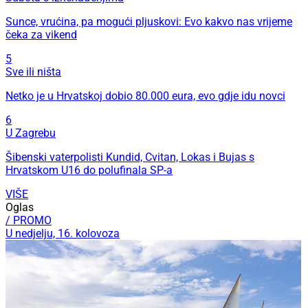
Sunce, vrućina, pa mogući pljuskovi: Evo kakvo nas vrijeme
čeka za vikend
5
Sve ili ništa
Netko je u Hrvatskoj dobio 80.000 eura, evo gdje idu novci
6
U Zagrebu
Šibenski vaterpolisti Kundid, Cvitan, Lokas i Bujas s
Hrvatskom U16 do polufinala SP-a
VIŠE
Oglas
/ PROMO
U nedjelju, 16. kolovoza