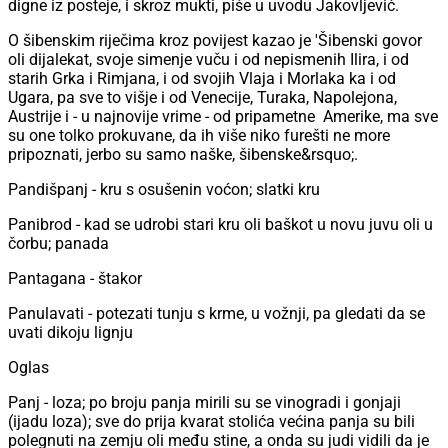
digne iz posteje, i skroz mukti, piše u uvodu Jakovljević.
O šibenskim riječima kroz povijest kazao je 'Šibenski govor
oli dijalekat, svoje simenje vuču i od nepismenih Ilira, i od
starih Grka i Rimjana, i od svojih Vlaja i Morlaka ka i od
Ugara, pa sve to višje i od Venecije, Turaka, Napolejona,
Austrije i - u najnovije vrime - od pripametne Amerike, ma sve
su one tolko prokuvane, da ih više niko furešti ne more
pripoznati, jerbo su samo naške, šibenske&rsquo;.
Pandišpanj - kru s osušenin voćon; slatki kru
Panibrod - kad se udrobi stari kru oli baškot u novu juvu oli u
čorbu; panada
Pantagana - štakor
Panulavati - potezati tunju s krme, u vožnji, pa gledati da se
uvati dikoju lignju
Oglas
Panj - loza; po broju panja mirili su se vinogradi i gonjaji
(ijadu loza); sve do prija kvarat stolića većina panja su bili
polegnuti na zemju oli među stine, a onda su judi vidili da je