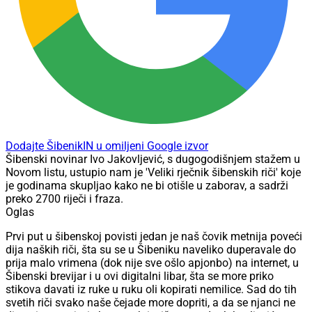
Dodajte ŠibenikIN u omiljeni Google izvor
Šibenski novinar Ivo Jakovljević, s dugogodišnjem stažem u
Novom listu, ustupio nam je 'Veliki rječnik šibenskih riči' koje
je godinama skupljao kako ne bi otišle u zaborav, a sadrži
preko 2700 riječi i fraza.
Oglas
Prvi put u šibenskoj povisti jedan je naš čovik metnija poveći
dija naških riči, šta su se u Šibeniku naveliko duperavale do
prija malo vrimena (dok nije sve ošlo apjonbo) na internet, u
Šibenski brevijar i u ovi digitalni libar, šta se more priko
stikova davati iz ruke u ruku oli kopirati nemilice. Sad do tih
svetih riči svako naše čejade more dopriti, a da se njanci ne