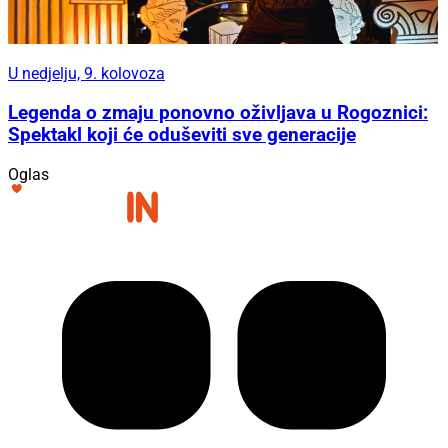
U nedjelju, 9. kolovoza
Legenda o zmaju ponovno oživljava u Rogoznici:
Spektakl koji će oduševiti sve generacije
Oglas