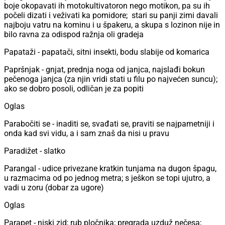
boje okopavati ih motokultivatoron nego motikon, pa su ih
počeli dizati i veživati ka pomidore; stari su panji zimi davali
najboju vatru na kominu i u špakeru, a skupa s lozinon nije in
bilo ravna za odispod ražnja oli gradeja
Papataži - papatači, sitni insekti, bodu slabije od komarica
Papršnjak - gnjat, prednja noga od janjca, najslađi bokun
pečenoga janjca (za njin vridi stati u filu po najvećen suncu);
ako se dobro posoli, odličan je za popiti
Oglas
Parabočiti se - inaditi se, svađati se, praviti se najpametniji i
onda kad svi vidu, a i sam znaš da nisi u pravu
Paradižet - slatko
Parangal - udice privezane kratkin tunjama na dugon špagu,
u razmacima od po jednog metra; s ješkon se topi ujutro, a
vadi u zoru (dobar za ugore)
Oglas
Parapet - niski zid; rub pločnika; pregrada uzduž nečesa;