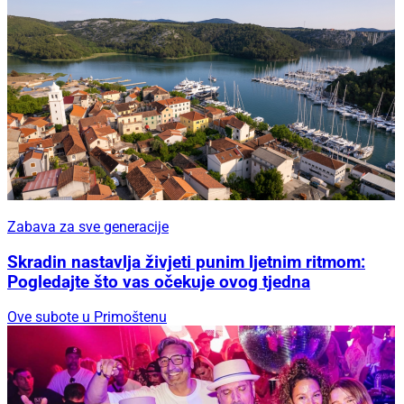
Zabava za sve generacije
Skradin nastavlja živjeti punim ljetnim ritmom:
Pogledajte što vas očekuje ovog tjedna
Ove subote u Primoštenu