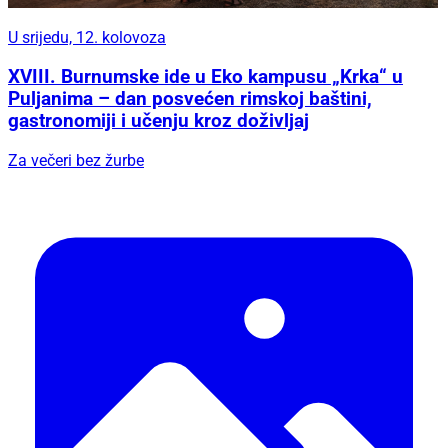
U srijedu, 12. kolovoza
XVIII. Burnumske ide u Eko kampusu „Krka“ u
Puljanima – dan posvećen rimskoj baštini,
gastronomiji i učenju kroz doživljaj
Za večeri bez žurbe