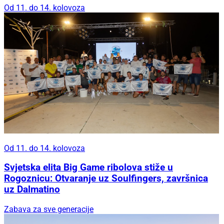
Od 11. do 14. kolovoza
Od 11. do 14. kolovoza
Svjetska elita Big Game ribolova stiže u
Rogoznicu: Otvaranje uz Soulfingers, završnica
uz Dalmatino
Zabava za sve generacije