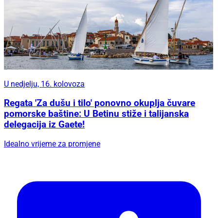
U nedjelju, 16. kolovoza
Regata 'Za dušu i tilo' ponovno okuplja čuvare
pomorske baštine: U Betinu stiže i talijanska
delegacija iz Gaete!
Idealno vrijeme za promjene