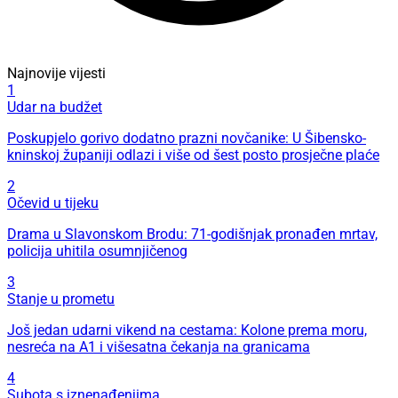
Najnovije vijesti
1
Udar na budžet
Poskupjelo gorivo dodatno prazni novčanike: U Šibensko-
kninskoj županiji odlazi i više od šest posto prosječne plaće
2
Očevid u tijeku
Drama u Slavonskom Brodu: 71-godišnjak pronađen mrtav,
policija uhitila osumnjičenog
3
Stanje u prometu
Još jedan udarni vikend na cestama: Kolone prema moru,
nesreća na A1 i višesatna čekanja na granicama
4
Subota s iznenađenjima