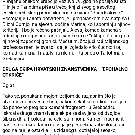
Rimljane prilikom erupcije Vezuva 79. godine poslije Krista.
Plinije o Tariotima piše u trećoj knjizi svog glasovitog
enciklopedijskog priručnika pod nazivom “Prirodoslovlje”.
Postojanje Tariota potvrđeno je i pronalaskom dva natpisa u
Blizni Gornjoj na sjeveru općine Marina, koji spominju njihov
teritorij, ili bolje rečeno pašnjak. A ovaj komad kamena s
tobožnjim natpisom Tariota savršeno se “uklapao” u ideju o
njihovoj zapadnoj granici. Međutim, čitajući rad talijanskog
profesora meni je sve to i dalje izgledalo vrlo čudno: i taj
komad kamena, i natpis na njemu, i ta priča o Tariotima u
Grebaštici.
DRUGA EKIPA HRVATSKIH ZNANSTVENIKA I “EPOHALNO
OTKRIĆE”
Oglas
Tako se, ponukana mojom željom da razjasnim što je
stvarno znanstvena istina, nakon nekoliko godina - s ciljem
da ponovno pregleda kameni fragment - u Grebašticu
iskrcala druga znanstvena ekipa sastavljena od dvojice
šibenskih arheologa, na čelu sa mnom. Kameni fragment
našli smo točno tamo gdje ga je prva ekipa arheologa par
godina ranije ostavila – uzidanog u dotrajaloj seoskoj