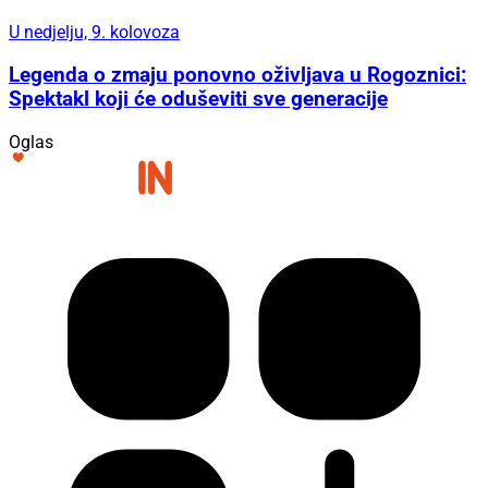
U nedjelju, 9. kolovoza
Legenda o zmaju ponovno oživljava u Rogoznici:
Spektakl koji će oduševiti sve generacije
Oglas