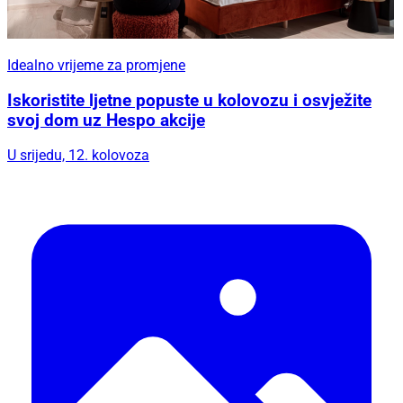
Idealno vrijeme za promjene
Iskoristite ljetne popuste u kolovozu i osvježite
svoj dom uz Hespo akcije
U srijedu, 12. kolovoza