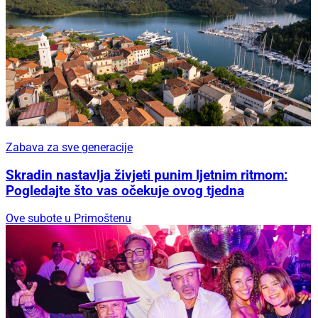
Zabava za sve generacije
Skradin nastavlja živjeti punim ljetnim ritmom:
Pogledajte što vas očekuje ovog tjedna
Ove subote u Primoštenu