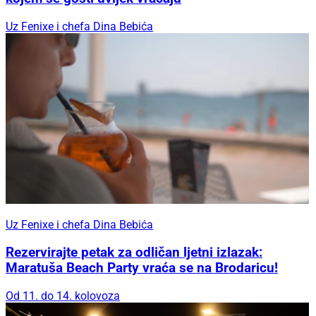
Uz Fenixe i chefa Dina Bebića
Uz Fenixe i chefa Dina Bebića
Rezervirajte petak za odličan ljetni izlazak:
Maratuša Beach Party vraća se na Brodaricu!
Od 11. do 14. kolovoza