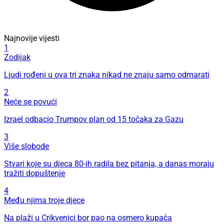
Najnovije vijesti
1
Zodijak
Ljudi rođeni u ova tri znaka nikad ne znaju samo odmarati
2
Neće se povući
Izrael odbacio Trumpov plan od 15 točaka za Gazu
3
Više slobode
Stvari koje su djeca 80-ih radila bez pitanja, a danas moraju
tražiti dopuštenje
4
Među njima troje djece
Na plaži u Crikvenici bor pao na osmero kupača