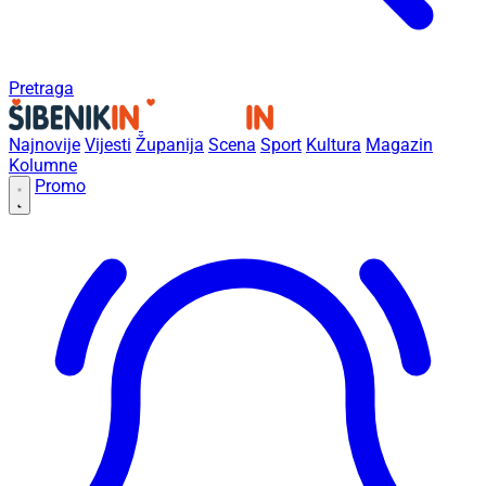
Pretraga
Najnovije
Vijesti
Županija
Scena
Sport
Kultura
Magazin
Kolumne
Promo