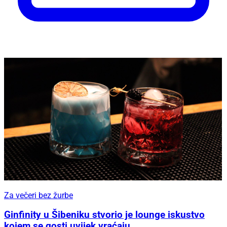
Za večeri bez žurbe
Ginfinity u Šibeniku stvorio je lounge iskustvo
kojem se gosti uvijek vraćaju