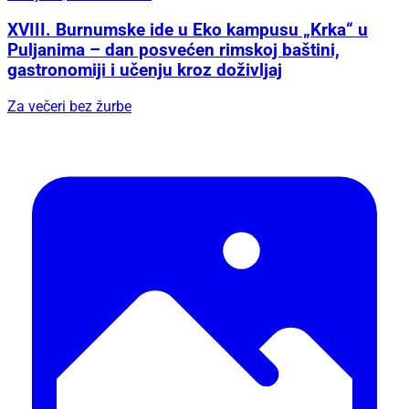
XVIII. Burnumske ide u Eko kampusu „Krka“ u
Puljanima – dan posvećen rimskoj baštini,
gastronomiji i učenju kroz doživljaj
Za večeri bez žurbe