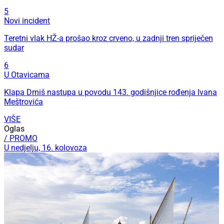
5
Novi incident
Teretni vlak HŽ-a prošao kroz crveno, u zadnji tren spriječen
sudar
6
U Otavicama
Klapa Drniš nastupa u povodu 143. godišnjice rođenja Ivana
Meštrovića
VIŠE
Oglas
/ PROMO
U nedjelju, 16. kolovoza