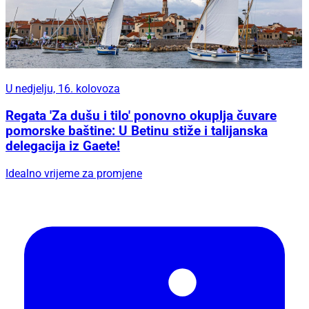
U nedjelju, 16. kolovoza
Regata 'Za dušu i tilo' ponovno okuplja čuvare
pomorske baštine: U Betinu stiže i talijanska
delegacija iz Gaete!
Idealno vrijeme za promjene