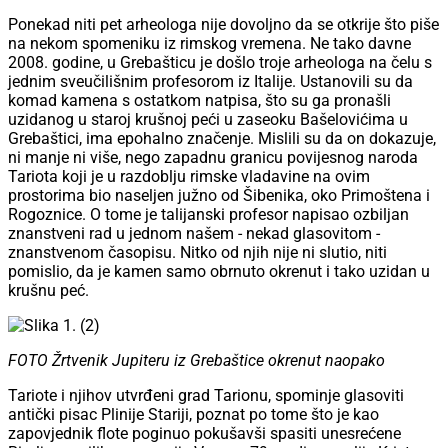
Ponekad niti pet arheologa nije dovoljno da se otkrije što piše
na nekom spomeniku iz rimskog vremena. Ne tako davne
2008. godine, u Grebašticu je došlo troje arheologa na čelu s
jednim sveučilišnim profesorom iz Italije. Ustanovili su da
komad kamena s ostatkom natpisa, što su ga pronašli
uzidanog u staroj krušnoj peći u zaseoku Bašelovićima u
Grebaštici, ima epohalno značenje. Mislili su da on dokazuje,
ni manje ni više, nego zapadnu granicu povijesnog naroda
Tariota koji je u razdoblju rimske vladavine na ovim
prostorima bio naseljen južno od Šibenika, oko Primoštena i
Rogoznice. O tome je talijanski profesor napisao ozbiljan
znanstveni rad u jednom našem - nekad glasovitom -
znanstvenom časopisu. Nitko od njih nije ni slutio, niti
pomislio, da je kamen samo obrnuto okrenut i tako uzidan u
krušnu peć.
FOTO Žrtvenik Jupiteru iz Grebaštice okrenut naopako
Tariote i njihov utvrđeni grad Tarionu, spominje glasoviti
antički pisac Plinije Stariji, poznat po tome što je kao
zapovjednik flote poginuo pokušavši spasiti unesrećene