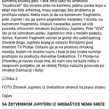
kamenoj krušnoj peći. I dok smo tako mi arheolozi
“mudrovali” što stvarno piše na kamenu, jedina osoba koja u
ekipi nije bila arheolog, moja supruga, bez problema je
pročitala natpis. Rekla nam je da na kamenom fragmentu
piše Jupiter, i da ga samo pogledamo naopako. I doista, na
kamenom fragmentu, čitajući naopačke, jasno se vidi
posveta vrhovnom rimskom božanstvu Jupiteru. Piše “IOVI”
što je na latinskom jeziku Jupiterovo ime u trećem padežu,
dativu. Kameni fragment ustvari je gornji dio uobičajenog
žrtvenik bogu Jupiteru kojeg je ostavio Rimljanin pod
imenom Tit Plotije. Ostavio ga je na prostoru rimskog
naselja, kojem ne znamo naziv, i koje je bez svake sumnje
postojalo na području današnje Grebaštice. Tit Plotije na
žrtveniku je naveo svoje ime, ali nam ono ne kaže ništa o
njegovom porijeklu, jer se obitelj Plotija nalazila posvuda po
rimskoj Dalmaciji i Italiji.
FOTO Žrtvenik Jupiteru iz Grebaštice okrenut na pravu stranu
Oglas
SA ŽRTVENIKOM JUPITERU IZ GREBAŠTICE NEMA SREĆE