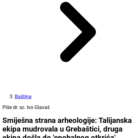
Baština
Piše dr. sc. Ivo Glavaš
Smiješna strana arheologije: Talijanska
ekipa mudrovala u Grebaštici, druga
ekipa došla do 'epohalnog otkrića'