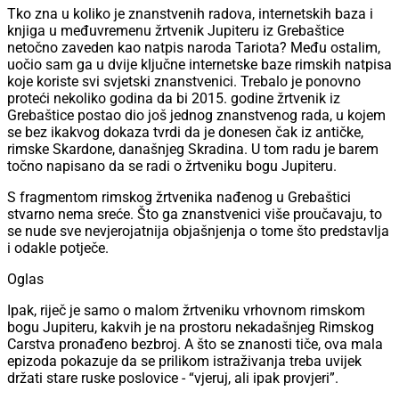
Tko zna u koliko je znanstvenih radova, internetskih baza i
knjiga u međuvremenu žrtvenik Jupiteru iz Grebaštice
netočno zaveden kao natpis naroda Tariota? Među ostalim,
uočio sam ga u dvije ključne internetske baze rimskih natpisa
koje koriste svi svjetski znanstvenici. Trebalo je ponovno
proteći nekoliko godina da bi 2015. godine žrtvenik iz
Grebaštice postao dio još jednog znanstvenog rada, u kojem
se bez ikakvog dokaza tvrdi da je donesen čak iz antičke,
rimske Skardone, današnjeg Skradina. U tom radu je barem
točno napisano da se radi o žrtveniku bogu Jupiteru.
S fragmentom rimskog žrtvenika nađenog u Grebaštici
stvarno nema sreće. Što ga znanstvenici više proučavaju, to
se nude sve nevjerojatnija objašnjenja o tome što predstavlja
i odakle potječe.
Oglas
Ipak, riječ je samo o malom žrtveniku vrhovnom rimskom
bogu Jupiteru, kakvih je na prostoru nekadašnjeg Rimskog
Carstva pronađeno bezbroj. A što se znanosti tiče, ova mala
epizoda pokazuje da se prilikom istraživanja treba uvijek
držati stare ruske poslovice - “vjeruj, ali ipak provjeri”.