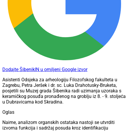
Dodajte ŠibenikIN u omiljeni Google izvor
Asistenti Odsjeka za arheologiju Filozofskog fakulteta u
Zagrebu, Petra Jeršek i dr. sc. Luka Drahotusky-Bruketa,
posjetili su Muzej grada Šibenika radi uzimanja uzoraka s
keramičkog posuđa pronađenog na groblju iz 8. - 9. stoljeća
u Dubravicama kod Skradina.
Oglas
Naime, analizom organskih ostataka nastoji se utvrditi
izvorna funkcija i sadržaj posuda kroz identifikaciju