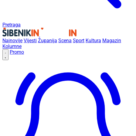
Pretraga
Najnovije
Vijesti
Županija
Scena
Sport
Kultura
Magazin
Kolumne
Promo