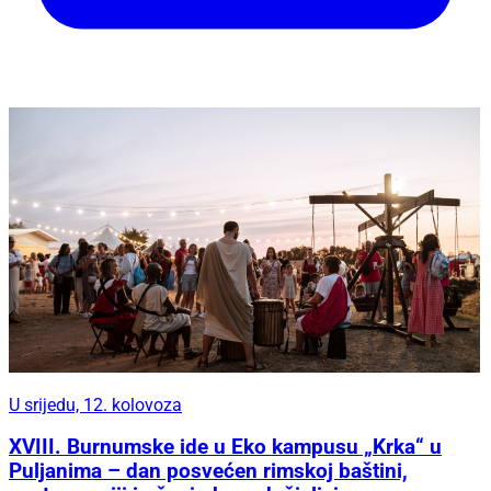
U srijedu, 12. kolovoza
XVIII. Burnumske ide u Eko kampusu „Krka“ u
Puljanima – dan posvećen rimskoj baštini,