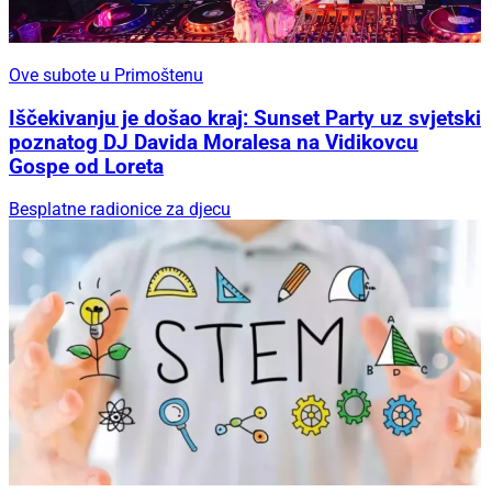
Ove subote u Primoštenu
Iščekivanju je došao kraj: Sunset Party uz svjetski
poznatog DJ Davida Moralesa na Vidikovcu
Gospe od Loreta
Besplatne radionice za djecu