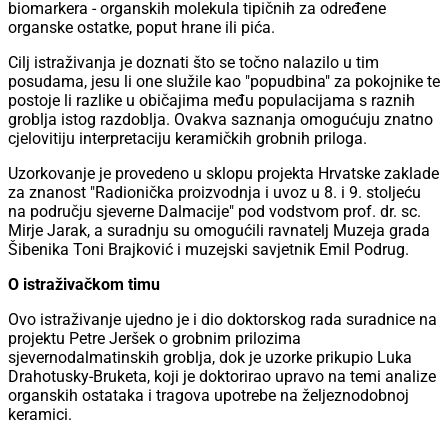
biomarkera - organskih molekula tipičnih za određene
organske ostatke, poput hrane ili pića.
Cilj istraživanja je doznati što se točno nalazilo u tim
posudama, jesu li one služile kao "popudbina" za pokojnike te
postoje li razlike u običajima među populacijama s raznih
groblja istog razdoblja. Ovakva saznanja omogućuju znatno
cjelovitiju interpretaciju keramičkih grobnih priloga.
Uzorkovanje je provedeno u sklopu projekta Hrvatske zaklade
za znanost "Radionička proizvodnja i uvoz u 8. i 9. stoljeću
na području sjeverne Dalmacije" pod vodstvom prof. dr. sc.
Mirje Jarak, a suradnju su omogućili ravnatelj Muzeja grada
Šibenika Toni Brajković i muzejski savjetnik Emil Podrug.
O istraživačkom timu
Ovo istraživanje ujedno je i dio doktorskog rada suradnice na
projektu Petre Jeršek o grobnim prilozima
sjevernodalmatinskih groblja, dok je uzorke prikupio Luka
Drahotusky-Bruketa, koji je doktorirao upravo na temi analize
organskih ostataka i tragova upotrebe na željeznodobnoj
keramici.