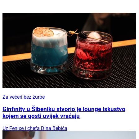
Za večeri bez žurbe
Ginfinity u Šibeniku stvorio je lounge iskustvo
kojem se gosti uvijek vraćaju
Uz Fenixe i chefa Dina Bebića