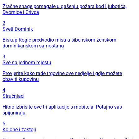
Zračne snage pomagale u gašenju požara kod Ljubotića,
Dvornice i Crivca
2
Sveti Dominik
Biskup Rogić predvodio misu u šibenskom ženskom
dominikanskom samostanu
3
Sve na jednom mjestu
Provjerite kako rade trgovine ove nedjelje i gdje možete
obaviti kupovinu
4
Stručnjaci
Hitno izbrišite ove tri aplikacije s mobitela! Potajno vas
špijuniraju
5
Kolone i zastoji