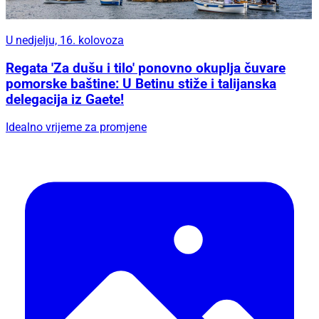
U nedjelju, 16. kolovoza
Regata 'Za dušu i tilo' ponovno okuplja čuvare
pomorske baštine: U Betinu stiže i talijanska
delegacija iz Gaete!
Idealno vrijeme za promjene