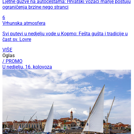
Ljetne gužve na autocestama: Hrvatski vozači manje poštuju
ograničenja brzine nego stranci
6
Vrhunska atmosfera
Svi putevi u nedjelju vode u Koprno: Fešta gušta i tradicije u
čast sv. Lovre
VIŠE
Oglas
/ PROMO
U nedjelju, 16. kolovoza