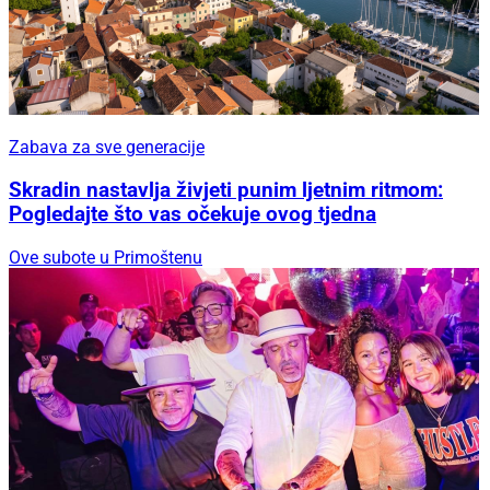
Zabava za sve generacije
Skradin nastavlja živjeti punim ljetnim ritmom:
Pogledajte što vas očekuje ovog tjedna
Ove subote u Primoštenu