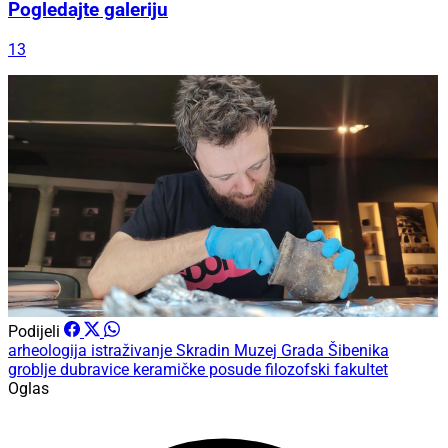
Pogledajte galeriju
13
Podijeli
arheologija
istraživanje
Skradin
Muzej Grada Šibenika
groblje dubravice
keramičke posude
filozofski fakultet
Oglas