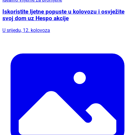
Iskoristite ljetne popuste u kolovozu i osvježite
svoj dom uz Hespo akcije
U srijedu, 12. kolovoza