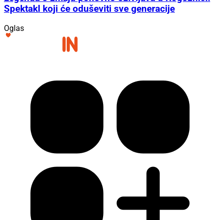
Spektakl koji će oduševiti sve generacije
Oglas