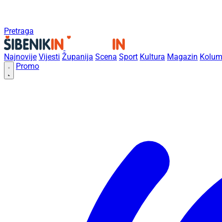
Pretraga
Najnovije
Vijesti
Županija
Scena
Sport
Kultura
Magazin
Kolum
Promo