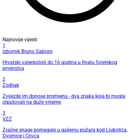
Najnovije vijesti
1
Izbornik Bruno Sabioni
Hrvatski vaterpolisti do 16 godina u finalu Svjetskog
prvenstva
2
Zodijak
Zvijezde im donose promjenu - dva znaka koja bi mogla
otputovati na duže vrijeme
3
VZZ
Zračne snage pomagale u gašenju požara kod Ljubotića,
Dvornice i Crivca