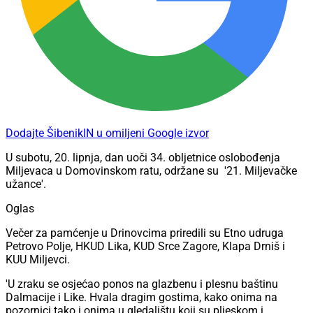
Dodajte ŠibenikIN u omiljeni Google izvor
U subotu, 20. lipnja, dan uoči 34. obljetnice oslobođenja
Miljevaca u Domovinskom ratu, održane su
'21. Miljevačke
užance'.
Oglas
Večer za pamćenje u Drinovcima priredili su Etno udruga
Petrovo Polje, HKUD Lika, KUD Srce Zagore, Klapa Drniš i
KUU Miljevci.
'U zraku se osjećao ponos na glazbenu i plesnu baštinu
Dalmacije i Like. Hvala dragim gostima, kako onima na
pozornici tako i onima u gledalištu koji su pljeskom i