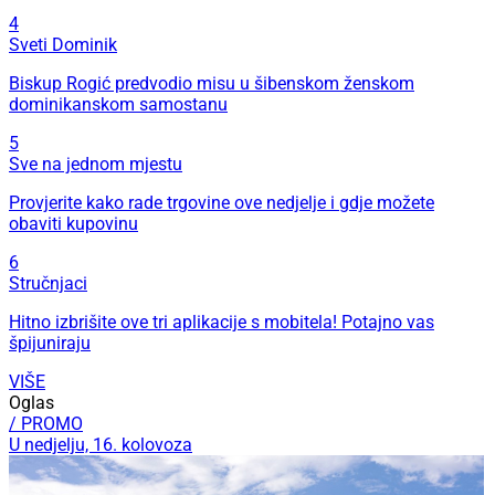
4
Sveti Dominik
Biskup Rogić predvodio misu u šibenskom ženskom
dominikanskom samostanu
5
Sve na jednom mjestu
Provjerite kako rade trgovine ove nedjelje i gdje možete
obaviti kupovinu
6
Stručnjaci
Hitno izbrišite ove tri aplikacije s mobitela! Potajno vas
špijuniraju
VIŠE
Oglas
/ PROMO
U nedjelju, 16. kolovoza