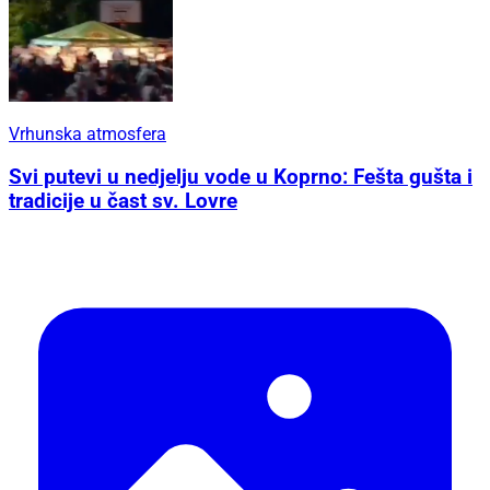
Vrhunska atmosfera
Svi putevi u nedjelju vode u Koprno: Fešta gušta i
tradicije u čast sv. Lovre