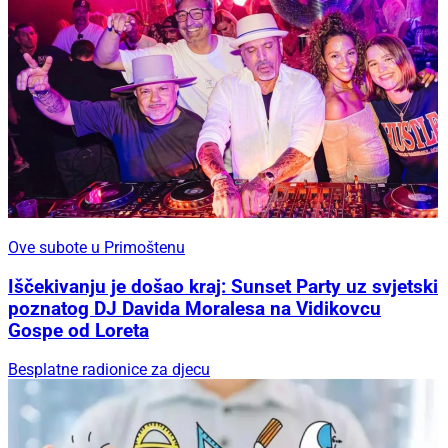
Ove subote u Primoštenu
Iščekivanju je došao kraj: Sunset Party uz svjetski
poznatog DJ Davida Moralesa na Vidikovcu
Gospe od Loreta
Besplatne radionice za djecu