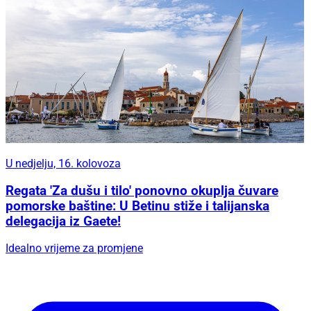
U nedjelju, 16. kolovoza
Regata 'Za dušu i tilo' ponovno okuplja čuvare
pomorske baštine: U Betinu stiže i talijanska
delegacija iz Gaete!
Idealno vrijeme za promjene