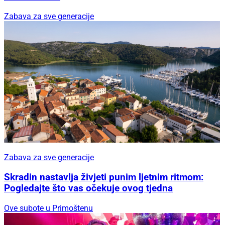
Zabava za sve generacije
Zabava za sve generacije
Skradin nastavlja živjeti punim ljetnim ritmom:
Pogledajte što vas očekuje ovog tjedna
Ove subote u Primoštenu