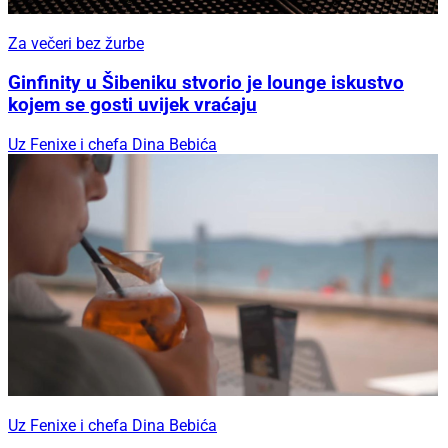
Za večeri bez žurbe
Ginfinity u Šibeniku stvorio je lounge iskustvo
kojem se gosti uvijek vraćaju
Uz Fenixe i chefa Dina Bebića
Uz Fenixe i chefa Dina Bebića