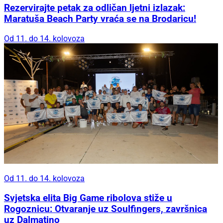
Rezervirajte petak za odličan ljetni izlazak:
Maratuša Beach Party vraća se na Brodaricu!
Od 11. do 14. kolovoza
Od 11. do 14. kolovoza
Svjetska elita Big Game ribolova stiže u
Rogoznicu: Otvaranje uz Soulfingers, završnica
uz Dalmatino