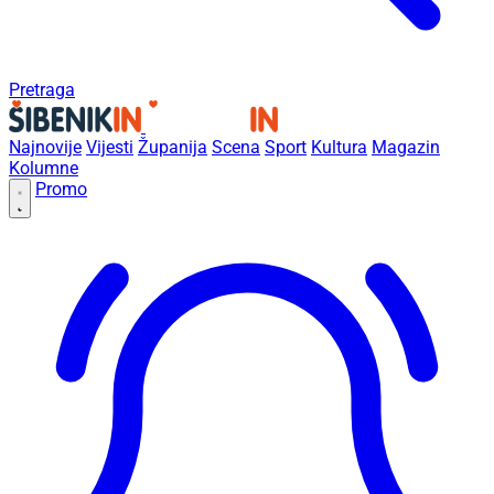
Pretraga
Najnovije
Vijesti
Županija
Scena
Sport
Kultura
Magazin
Kolumne
Promo