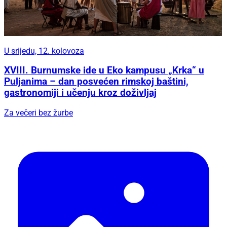
U srijedu, 12. kolovoza
XVIII. Burnumske ide u Eko kampusu „Krka“ u
Puljanima – dan posvećen rimskoj baštini,
gastronomiji i učenju kroz doživljaj
Za večeri bez žurbe