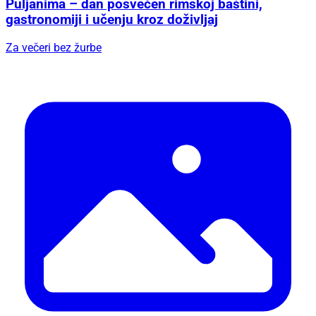
Puljanima – dan posvećen rimskoj baštini,
gastronomiji i učenju kroz doživljaj
Za večeri bez žurbe