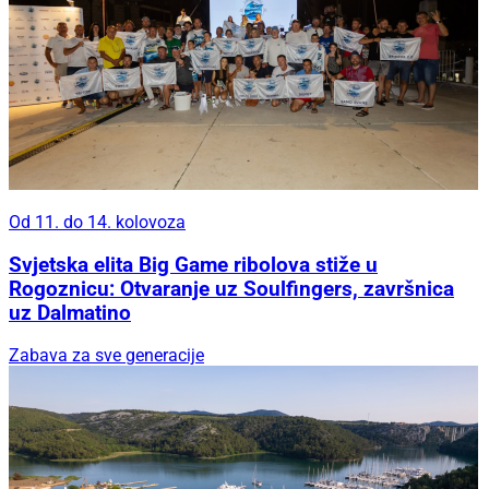
Od 11. do 14. kolovoza
Svjetska elita Big Game ribolova stiže u
Rogoznicu: Otvaranje uz Soulfingers, završnica
uz Dalmatino
Zabava za sve generacije