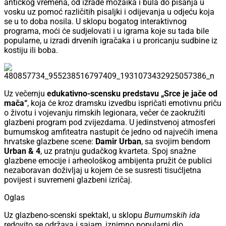
antičkog vremena, od izrade mozaika i bula do pisanja u
vosku uz pomoć različitih pisaljki i odijevanja u odjeću koja
se u to doba nosila. U sklopu bogatog interaktivnog
programa, moći će sudjelovati i u igrama koje su tada bile
popularne, u izradi drvenih igračaka i u proricanju sudbine iz
kostiju ili boba.
Uz večernju
edukativno-scensku predstavu „Srce je jače od
mača“
, koja će kroz dramsku izvedbu ispričati emotivnu priču
o životu i vojevanju rimskih legionara, večer će zaokružiti
glazbeni program pod zvijezdama. U jedinstvenoj atmosferi
burnumskog amfiteatra nastupit će jedno od najvećih imena
hrvatske glazbene scene:
Damir Urban
, sa svojim bendom
Urban & 4
, uz pratnju gudačkog kvarteta. Spoj snažne
glazbene emocije i arheološkog ambijenta pružit će publici
nezaboravan doživljaj u kojem će se susresti tisućljetna
povijest i suvremeni glazbeni izričaj.
Oglas
Uz glazbeno-scenski spektakl, u sklopu
Burnumskih ida
redovito se održava i sajam, iznimno popularni dio