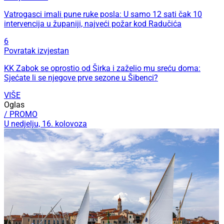
Vatrogasci imali pune ruke posla: U samo 12 sati čak 10
intervencija u županiji, najveći požar kod Radučića
6
Povratak izvjestan
KK Zabok se oprostio od Širka i zaželio mu sreću doma:
Sjećate li se njegove prve sezone u Šibenci?
VIŠE
Oglas
/ PROMO
U nedjelju, 16. kolovoza