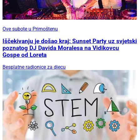
Ove subote u Primoštenu
Iščekivanju je došao kraj: Sunset Party uz svjetski
poznatog DJ Davida Moralesa na Vidikovcu
Gospe od Loreta
Besplatne radionice za djecu