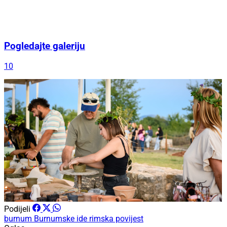
Pogledajte galeriju
10
Podijeli
burnum
Burnumske ide
rimska povijest