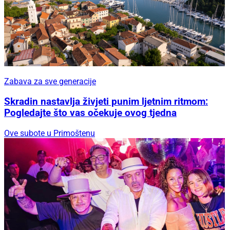
Zabava za sve generacije
Skradin nastavlja živjeti punim ljetnim ritmom:
Pogledajte što vas očekuje ovog tjedna
Ove subote u Primoštenu