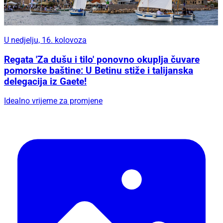
U nedjelju, 16. kolovoza
Regata 'Za dušu i tilo' ponovno okuplja čuvare
pomorske baštine: U Betinu stiže i talijanska
delegacija iz Gaete!
Idealno vrijeme za promjene