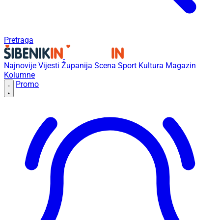
Pretraga
Najnovije
Vijesti
Županija
Scena
Sport
Kultura
Magazin
Kolumne
Promo