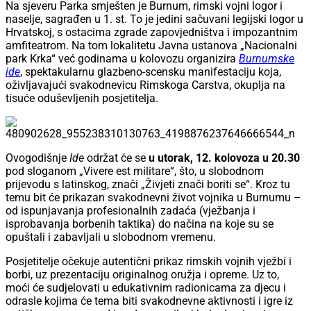
Na sjeveru Parka smješten je Burnum, rimski vojni logor i
naselje, sagrađen u 1. st. To je jedini sačuvani legijski logor u
Hrvatskoj, s ostacima zgrade zapovjedništva i impozantnim
amfiteatrom. Na tom lokalitetu Javna ustanova „Nacionalni
park Krka“ već godinama u kolovozu organizira
Burnumske
ide
, spektakularnu glazbeno-scensku manifestaciju koja,
oživljavajući svakodnevicu Rimskoga Carstva, okuplja na
tisuće oduševljenih posjetitelja.
Ovogodišnje
Ide
održat će se
u utorak, 12. kolovoza u 20.30
pod sloganom „Vivere est militare“, što, u slobodnom
prijevodu s latinskog, znači „Živjeti znači boriti se“. Kroz tu
temu bit će prikazan svakodnevni život vojnika u Burnumu –
od ispunjavanja profesionalnih zadaća (vježbanja i
isprobavanja borbenih taktika) do načina na koje su se
opuštali i zabavljali u slobodnom vremenu.
Posjetitelje očekuje autentični prikaz rimskih vojnih vježbi i
borbi, uz prezentaciju originalnog oružja i opreme. Uz to,
moći će sudjelovati u edukativnim radionicama za djecu i
odrasle kojima će tema biti svakodnevne aktivnosti i igre iz