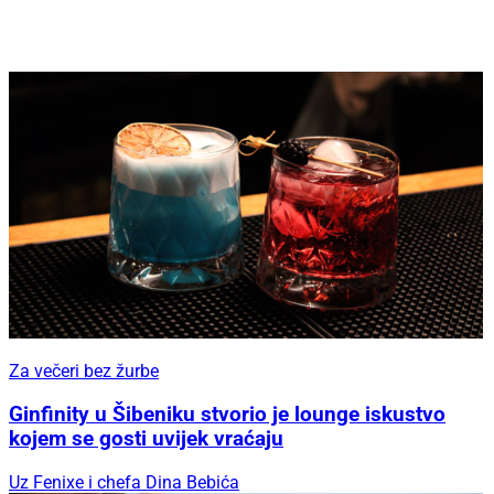
Za večeri bez žurbe
Ginfinity u Šibeniku stvorio je lounge iskustvo
kojem se gosti uvijek vraćaju
Uz Fenixe i chefa Dina Bebića