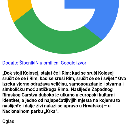
Dodajte ŠibenikIN u omiljeni Google izvor
„Dok stoji Kolosej, stajat će i Rim; kad se sruši Kolosej,
srušit će se i Rim; kad se sruši Rim, srušit će se i svijet.“ Ova
izreka vjerno odražava veličinu, samopouzdanje i stvarnu i
simboličku moć antičkoga Rima. Naslijeđe Zapadnog
Rimskog Carstva duboko je utkano u europski kulturni
identitet, a jedno od najupečatljivijih mjesta na kojemu to
naslijeđe i dalje živi nalazi se upravo u Hrvatskoj – u
Nacionalnom parku „Krka“.
Oglas