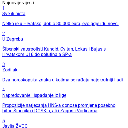
Najnovije vijesti
1
Sve ili ništa
Netko je u Hrvatskoj dobio 80.000 eura, evo gdje idu novci
2
U Zagrebu
Šibenski vaterpolisti Kundid, Cvitan, Lokas i Bujas s
Hrvatskom U16 do polufinala SP-a
3
Zodijak
Dva horoskopska znaka u kojima se rađaju najokrutniji ljudi
4
Napredovanje i ispadanje iz lige
Propozicije natjecanja HNS-a donose promjene posebno
bitne Šibeniku i DOŠK-u, ali i Zagori i Vodicama
5
Javlja ŽVOC