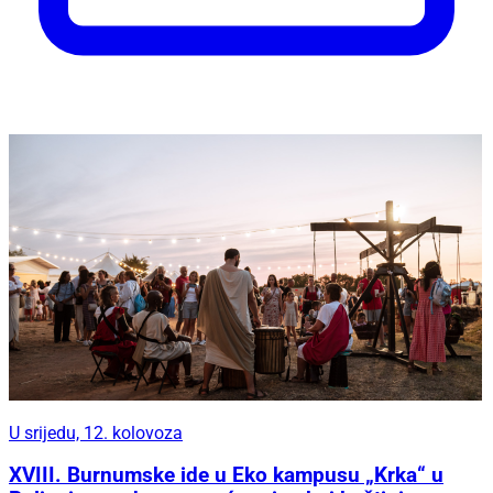
U srijedu, 12. kolovoza
XVIII. Burnumske ide u Eko kampusu „Krka“ u