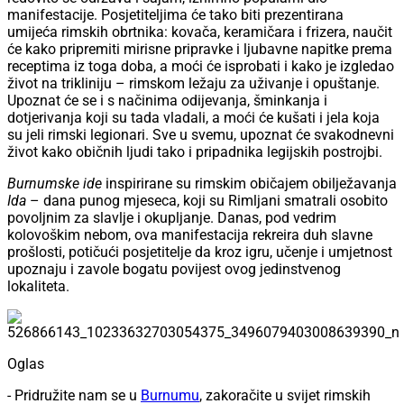
manifestacije. Posjetiteljima će tako biti prezentirana
umijeća rimskih obrtnika: kovača, keramičara i frizera, naučit
će kako pripremiti mirisne pripravke i ljubavne napitke prema
receptima iz toga doba, a moći će isprobati i kako je izgledao
život na trikliniju – rimskom ležaju za uživanje i opuštanje.
Upoznat će se i s načinima odijevanja, šminkanja i
dotjerivanja koji su tada vladali, a moći će kušati i jela koja
su jeli rimski legionari. Sve u svemu, upoznat će svakodnevni
život kako običnih ljudi tako i pripadnika legijskih postrojbi.
Burnumske ide
inspirirane su rimskim običajem obilježavanja
Ida
– dana punog mjeseca, koji su Rimljani smatrali osobito
povoljnim za slavlje i okupljanje. Danas, pod vedrim
kolovoškim nebom, ova manifestacija rekreira duh slavne
prošlosti, potičući posjetitelje da kroz igru, učenje i umjetnost
upoznaju i zavole bogatu povijest ovog jedinstvenog
lokaliteta.
Oglas
- Pridružite nam se u
Burnumu
, zakoračite u svijet rimskih