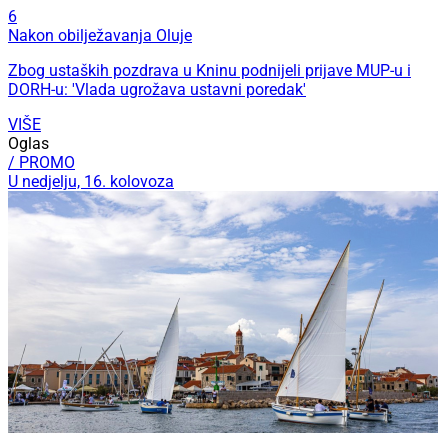
6
Nakon obilježavanja Oluje
Zbog ustaških pozdrava u Kninu podnijeli prijave MUP-u i
DORH-u: 'Vlada ugrožava ustavni poredak'
VIŠE
Oglas
/ PROMO
U nedjelju, 16. kolovoza