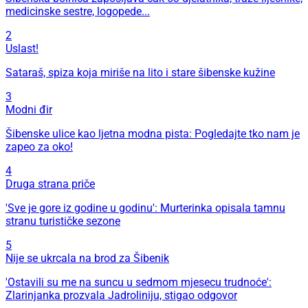
medicinske sestre, logopede...
2
Uslast!
Sataraš, spiza koja miriše na lito i stare šibenske kužine
3
Modni đir
Šibenske ulice kao ljetna modna pista: Pogledajte tko nam je
zapeo za oko!
4
Druga strana priče
'Sve je gore iz godine u godinu': Murterinka opisala tamnu
stranu turističke sezone
5
Nije se ukrcala na brod za Šibenik
'Ostavili su me na suncu u sedmom mjesecu trudnoće':
Zlarinjanka prozvala Jadroliniju, stigao odgovor