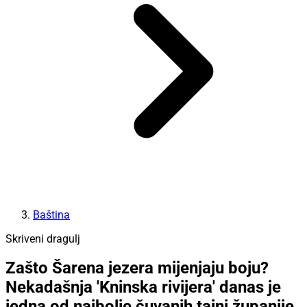
Baština
Skriveni dragulj
Zašto Šarena jezera mijenjaju boju?
Nekadašnja 'Kninska rivijera' danas je
jedna od najbolje čuvanih tajni županije