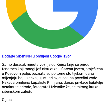
Dodajte ŠibenikIN u omiljeni Google izvor
Samo desetak minuta vožnje od Knina krije se prirodni
fenomen koji mnogi još nisu otkrili. Šarena jezera, smještena
u Kosovom polju, poznata su po tome što tijekom dana
mijenjaju boju zahvaljujući igri svjetlosti na površini vode.
Nekada omiljeno kupalište Kninjana, danas privlače ljubitelje
netaknute prirode, fotografe i izletnike željne mirnog kutka u
šibenskom zaleđu.
Oglas