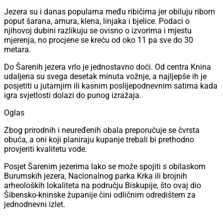
Jezera su i danas popularna među ribičima jer obiluju ribom
poput šarana, amura, klena, linjaka i bjelice. Podaci o
njihovoj dubini razlikuju se ovisno o izvorima i mjestu
mjerenja, no procjene se kreću od oko 11 pa sve do 30
metara.
Do Šarenih jezera vrlo je jednostavno doći. Od centra Knina
udaljena su svega desetak minuta vožnje, a najljepše ih je
posjetiti u jutarnjim ili kasnim poslijepodnevnim satima kada
igra svjetlosti dolazi do punog izražaja.
Oglas
Zbog prirodnih i neuređenih obala preporučuje se čvrsta
obuća, a oni koji planiraju kupanje trebali bi prethodno
provjeriti kvalitetu vode.
Posjet Šarenim jezerima lako se može spojiti s obilaskom
Burumskih jezera, Nacionalnog parka Krka ili brojnih
arheoloških lokaliteta na području Biskupije, što ovaj dio
Šibensko-kninske županije čini odličnim odredištem za
jednodnevni izlet.