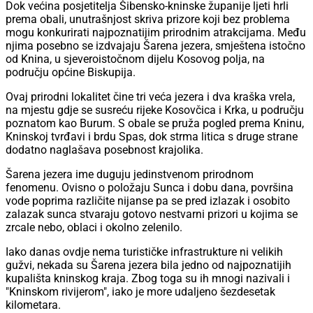
Dok većina posjetitelja Šibensko-kninske županije ljeti hrli
prema obali, unutrašnjost skriva prizore koji bez problema
mogu konkurirati najpoznatijim prirodnim atrakcijama. Među
njima posebno se izdvajaju Šarena jezera, smještena istočno
od Knina, u sjeveroistočnom dijelu Kosovog polja, na
području općine Biskupija.
Ovaj prirodni lokalitet čine tri veća jezera i dva kraška vrela,
na mjestu gdje se susreću rijeke Kosovčica i Krka, u području
poznatom kao Burum. S obale se pruža pogled prema Kninu,
Kninskoj tvrđavi i brdu Spas, dok strma litica s druge strane
dodatno naglašava posebnost krajolika.
Šarena jezera ime duguju jedinstvenom prirodnom
fenomenu. Ovisno o položaju Sunca i dobu dana, površina
vode poprima različite nijanse pa se pred izlazak i osobito
zalazak sunca stvaraju gotovo nestvarni prizori u kojima se
zrcale nebo, oblaci i okolno zelenilo.
Iako danas ovdje nema turističke infrastrukture ni velikih
gužvi, nekada su Šarena jezera bila jedno od najpoznatijih
kupališta kninskog kraja. Zbog toga su ih mnogi nazivali i
"Kninskom rivijerom", iako je more udaljeno šezdesetak
kilometara.