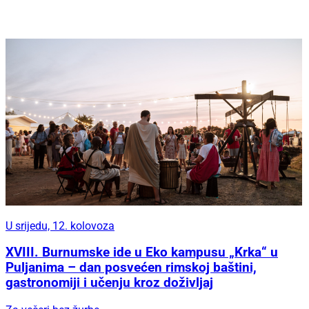
U srijedu, 12. kolovoza
XVIII. Burnumske ide u Eko kampusu „Krka“ u
Puljanima – dan posvećen rimskoj baštini,
gastronomiji i učenju kroz doživljaj