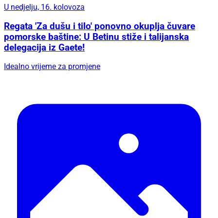
U nedjelju, 16. kolovoza
Regata 'Za dušu i tilo' ponovno okuplja čuvare
pomorske baštine: U Betinu stiže i talijanska
delegacija iz Gaete!
Idealno vrijeme za promjene