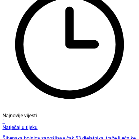
Najnovije vijesti
1
Natječaj u tijeku
Šibenska bolnica zapošljava čak 53 djelatnika, traže liječnike,