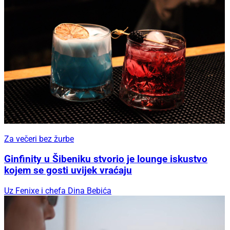
Za večeri bez žurbe
Ginfinity u Šibeniku stvorio je lounge iskustvo
kojem se gosti uvijek vraćaju
Uz Fenixe i chefa Dina Bebića