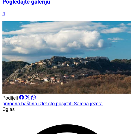
Pogledajte galeriju
4
Podijeli
prirodna baština
izlet
što posjetiti
Šarena jezera
Oglas