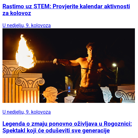
Rastimo uz STEM: Provjerite kalendar aktivnosti
za kolovoz
U nedjelju, 9. kolovoza
U nedjelju, 9. kolovoza
Legenda o zmaju ponovno oživljava u Rogoznici:
Spektakl koji će oduševiti sve generacije