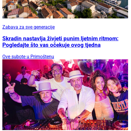
Zabava za sve generacije
Skradin nastavlja živjeti punim ljetnim ritmom:
Pogledajte što vas očekuje ovog tjedna
Ove subote u Primoštenu