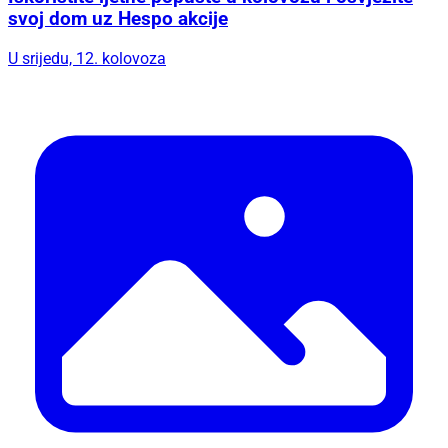
svoj dom uz Hespo akcije
U srijedu, 12. kolovoza