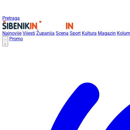
Pretraga
Najnovije
Vijesti
Županija
Scena
Sport
Kultura
Magazin
Kolum
Promo