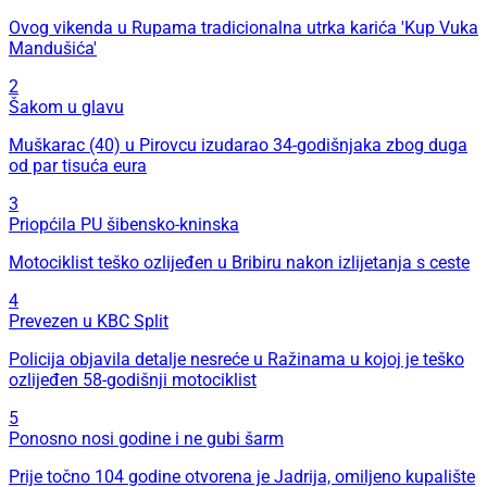
Ovog vikenda u Rupama tradicionalna utrka karića 'Kup Vuka
Mandušića'
2
Šakom u glavu
Muškarac (40) u Pirovcu izudarao 34-godišnjaka zbog duga
od par tisuća eura
3
Priopćila PU šibensko-kninska
Motociklist teško ozlijeđen u Bribiru nakon izlijetanja s ceste
4
Prevezen u KBC Split
Policija objavila detalje nesreće u Ražinama u kojoj je teško
ozlijeđen 58-godišnji motociklist
5
Ponosno nosi godine i ne gubi šarm
Prije točno 104 godine otvorena je Jadrija, omiljeno kupalište