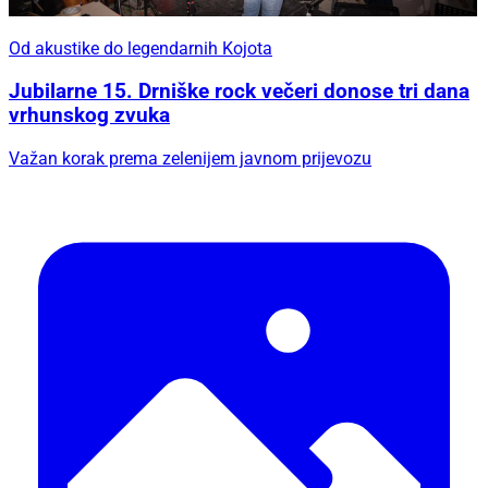
Od akustike do legendarnih Kojota
Jubilarne 15. Drniške rock večeri donose tri dana
vrhunskog zvuka
Važan korak prema zelenijem javnom prijevozu