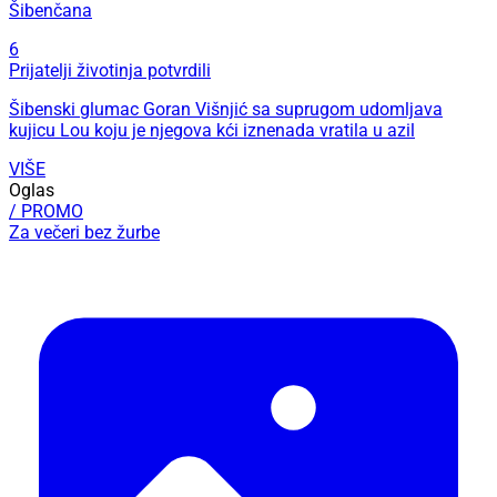
Šibenčana
6
Prijatelji životinja potvrdili
Šibenski glumac Goran Višnjić sa suprugom udomljava
kujicu Lou koju je njegova kći iznenada vratila u azil
VIŠE
Oglas
/ PROMO
Za večeri bez žurbe