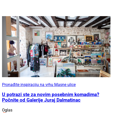
Pronađite inspiraciju na vrhu Masne ulice
U potrazi ste za novim posebnim komadima?
Počnite od Galerije Juraj Dalmatinac
Oglas