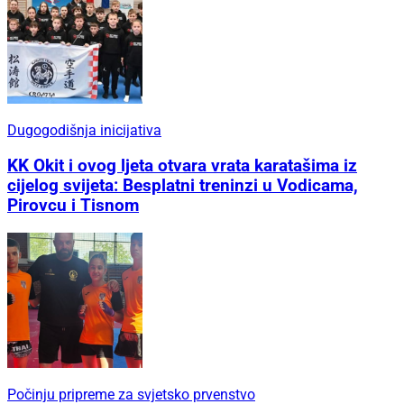
Dugogodišnja inicijativa
KK Okit i ovog ljeta otvara vrata karatašima iz
cijelog svijeta: Besplatni treninzi u Vodicama,
Pirovcu i Tisnom
Počinju pripreme za svjetsko prvenstvo