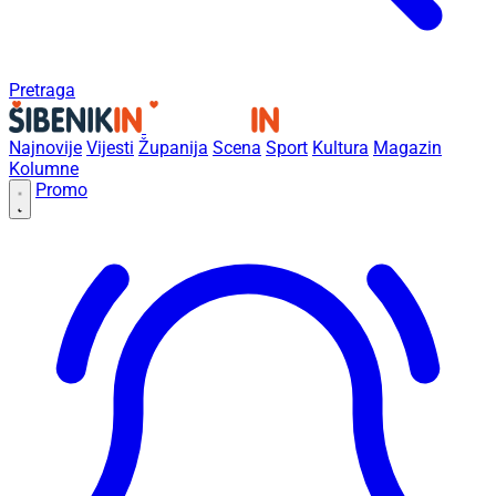
Pretraga
Najnovije
Vijesti
Županija
Scena
Sport
Kultura
Magazin
Kolumne
Promo