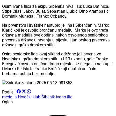
Osim Ivana Ilića za ekipu Šibenika hrvali su: Luka Batinica,
Stipe Čilaš, Jakov Bulat, Sebastian Ljubić, Dino Arambašić,
Dominik Munega i Franko Čobanov.
Na prvenstvu Hrvatske nastupio je i naš Šibenčanin, Marko
Klarić koji je osvojio brončanu medalju. Marku je ovo treća
državna medalja ove godine, nakon osvojenog seniorskog
prvenstva države u hrvanju u pijesku i juniorskog prvenstva
države u grčko-rimskom stilu.
Osim seniorske lige, ovaj vikend održano je i prvenstvo
Hrvatske u grčko-rimskom stilu u U13 uzrastu, gdje Franko
Ercegović osvoja odlično drugo mjesto. Uz njega su nastupili
i Marko Perišić te Franko Bručić koji unatoč odličnim
borbama ostaju bez medalje.
Podijeli
medalja
Hrvački klub Šibenik
ivano ilic
Oglas