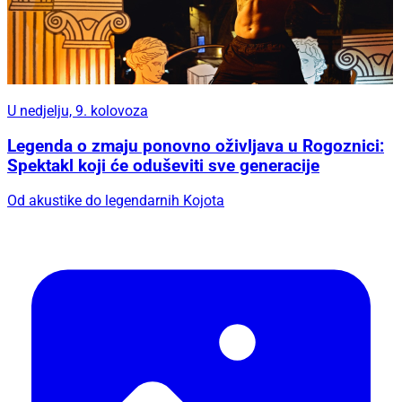
U nedjelju, 9. kolovoza
Legenda o zmaju ponovno oživljava u Rogoznici:
Spektakl koji će oduševiti sve generacije
Od akustike do legendarnih Kojota