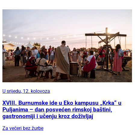
U srijedu, 12. kolovoza
XVIII. Burnumske ide u Eko kampusu „Krka“ u
Puljanima – dan posvećen rimskoj baštini,
gastronomiji i učenju kroz doživljaj
Za večeri bez žurbe