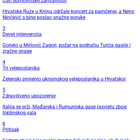
Dan domovinske zahvalnosti
Hrvatske Ruže u Kninu održale koncert za pamćenje, a Neno
Ninčević s bine poslao snažne poruke
3
Devet intervencija
Gorjelo u Mirlović Zagori, požar na području Turića gasile i
zračne snage
4
Tri veleposlanika
Zelenski smijenio ukrajinskog veleposlanika u Hrvatskoj
5
Zdravstveno upozorenje
Italija se prži, Mađarska i Rumunjska gase rasvjetu zbog
toplinskog vala
6
Pritisak