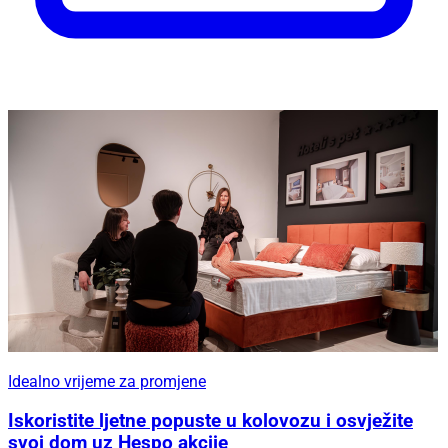
Idealno vrijeme za promjene
Iskoristite ljetne popuste u kolovozu i osvježite
svoj dom uz Hespo akcije