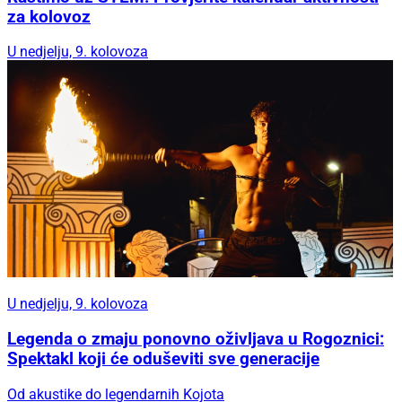
za kolovoz
U nedjelju, 9. kolovoza
U nedjelju, 9. kolovoza
Legenda o zmaju ponovno oživljava u Rogoznici:
Spektakl koji će oduševiti sve generacije
Od akustike do legendarnih Kojota