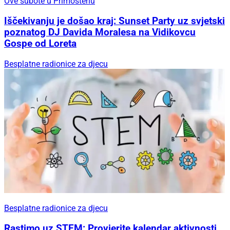
Ove subote u Primoštenu
Iščekivanju je došao kraj: Sunset Party uz svjetski
poznatog DJ Davida Moralesa na Vidikovcu
Gospe od Loreta
Besplatne radionice za djecu
Besplatne radionice za djecu
Rastimo uz STEM: Provjerite kalendar aktivnosti