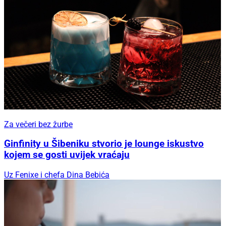
Za večeri bez žurbe
Ginfinity u Šibeniku stvorio je lounge iskustvo
kojem se gosti uvijek vraćaju
Uz Fenixe i chefa Dina Bebića