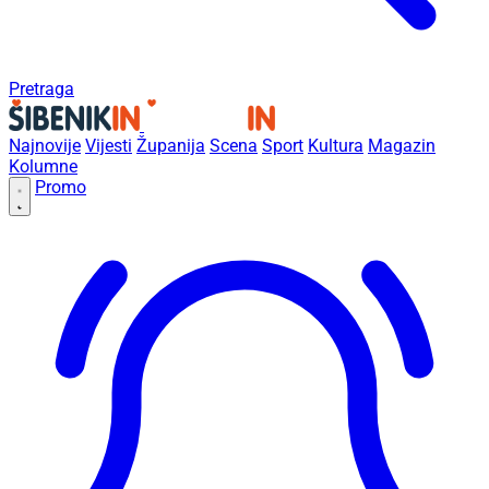
Pretraga
Najnovije
Vijesti
Županija
Scena
Sport
Kultura
Magazin
Kolumne
Promo