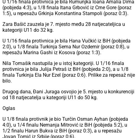
U 1/16 finala protivnica je bila Rumunjka Ioana Amalia Dima
(pobjeda 4:3), u 1/8 finala Itana Grbović iz Crne Gore (poraz
1:5), u repesažu Grkinja Konstantina Stampoli (poraz 0:3).
Zara Bašić zauzela je 7. mjesto među 28 natjecateljica u
kategoriji U11 do 32 kg.
U 1/16 finala protivnica je bila Hana Vučkić iz BiH (pobjeda
2:0), u 1/8 finala Turkinja Sema Nur Ozdemir (poraz 0:8), u
repesažu Marina Gashi iz Kosova (poraz 1:3).
Nila Tomašik nastupila je u istoj kategoriji. U 1/16 finala
protivnica je bila Julija Petraš iz BiH (pobjeda 2:0), a u 1/8
finala Turkinja Ela Nur Ezel (poraz 0:6). Prilike za repesaž nije
bilo.
Drugog dana, Đani Juraga osvojio je 5. mjesto u konkurenciji
od 18 natjecatelja u kategoriji U11 do 50 kg.
Oglas
U 1/8 finala protivnik je bio Turčin Osman Ayhan (pobjeda
4:0), u 1/4 finalu Nemanja Mitrović iz BiH (pobjeda 5:2), u
1/2 finalu Harun Bukva iz BiH (poraz 0:3), a u repesažu
Jovan Tomić iz Srbije (poraz 0:6).