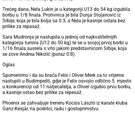
Trećeg dana, Nela Lukin je u kategoriji U13 do 54 kg izgubila
borbu u 1/8 finala. Protivnica je bila Dunja Stojanović iz
Srbije, koja je bila bolja sa 0:3, a Nela je kasnije ostala bez
prilike za repasaž.
Sara Mudronja je nastupila u jednoj od najkvalitetnijih
kategorija turnira (U12 do 50 kg) te se u svojoj prvoj borbi u
1/16 finala susrela s vrlo jakom predstavnicom Srbije, koja
se zove Andrea Nikolić (poraz 0:8).
Oglas
Spomenimo i da su braća Felix i Oliver Merk za to vrijeme
nastupili u Budimpešti, gdje je Felix osvojio odlično 5. mjesto
u konkurenciji od 11 natjecatelja, a Oliver izgubio prvu borbu,
a kasnije ostao bez prilike za repesaž.
Phoenix se zahvaljuje treneru Kocsis László iz karate kluba
Ganz-Kesjár, na podršci, radu i gostoprimstvu.