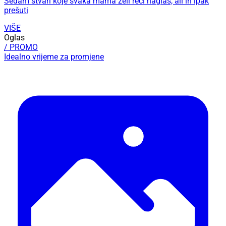
Sedam stvari koje svaka mama želi reći naglas, ali ih ipak
prešuti
VIŠE
Oglas
/ PROMO
Idealno vrijeme za promjene