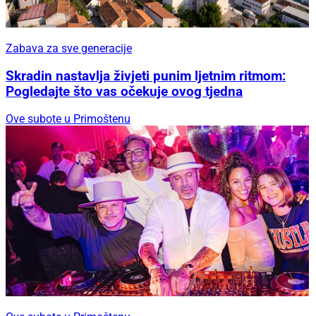
Zabava za sve generacije
Skradin nastavlja živjeti punim ljetnim ritmom:
Pogledajte što vas očekuje ovog tjedna
Ove subote u Primoštenu