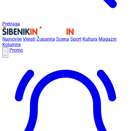
Pretraga
Najnovije
Vijesti
Županija
Scena
Sport
Kultura
Magazin
Kolumne
Promo