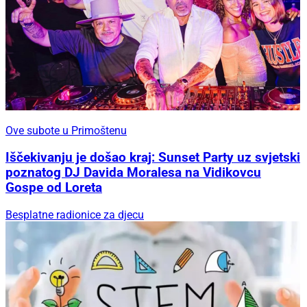
Ove subote u Primoštenu
Iščekivanju je došao kraj: Sunset Party uz svjetski
poznatog DJ Davida Moralesa na Vidikovcu
Gospe od Loreta
Besplatne radionice za djecu