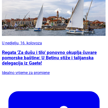
U nedjelju, 16. kolovoza
Regata 'Za dušu i tilo' ponovno okuplja čuvare
pomorske baštine: U Betinu stiže i talijanska
delegacija iz Gaete!
Idealno vrijeme za promjene