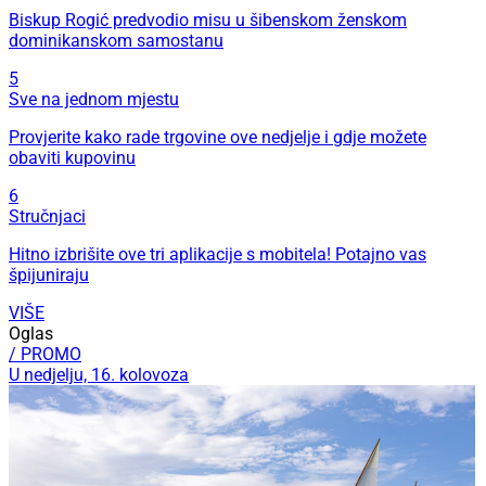
Biskup Rogić predvodio misu u šibenskom ženskom
dominikanskom samostanu
5
Sve na jednom mjestu
Provjerite kako rade trgovine ove nedjelje i gdje možete
obaviti kupovinu
6
Stručnjaci
Hitno izbrišite ove tri aplikacije s mobitela! Potajno vas
špijuniraju
VIŠE
Oglas
/ PROMO
U nedjelju, 16. kolovoza