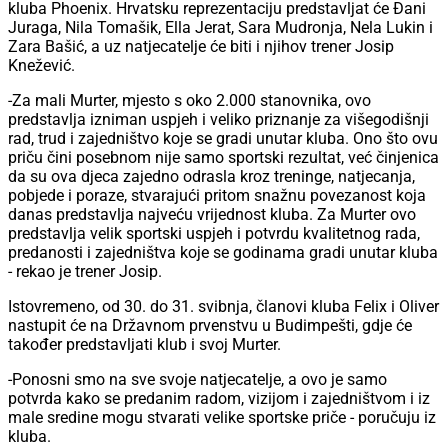
kluba Phoenix. Hrvatsku reprezentaciju predstavljat će Đani
Juraga, Nila Tomašik, Ella Jerat, Sara Mudronja, Nela Lukin i
Zara Bašić, a uz natjecatelje će biti i njihov trener Josip
Knežević.
-Za mali Murter, mjesto s oko 2.000 stanovnika, ovo
predstavlja izniman uspjeh i veliko priznanje za višegodišnji
rad, trud i zajedništvo koje se gradi unutar kluba. Ono što ovu
priču čini posebnom nije samo sportski rezultat, već činjenica
da su ova djeca zajedno odrasla kroz treninge, natjecanja,
pobjede i poraze, stvarajući pritom snažnu povezanost koja
danas predstavlja najveću vrijednost kluba. Za Murter ovo
predstavlja velik sportski uspjeh i potvrdu kvalitetnog rada,
predanosti i zajedništva koje se godinama gradi unutar kluba
- rekao je trener Josip.
Istovremeno, od 30. do 31. svibnja, članovi kluba Felix i Oliver
nastupit će na Državnom prvenstvu u Budimpešti, gdje će
također predstavljati klub i svoj Murter.
-Ponosni smo na sve svoje natjecatelje, a ovo je samo
potvrda kako se predanim radom, vizijom i zajedništvom i iz
male sredine mogu stvarati velike sportske priče - poručuju iz
kluba.