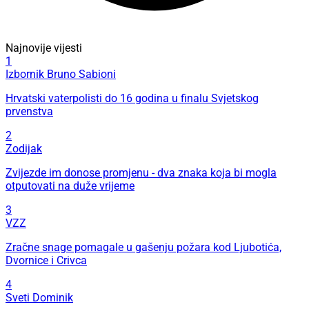
Najnovije vijesti
1
Izbornik Bruno Sabioni
Hrvatski vaterpolisti do 16 godina u finalu Svjetskog
prvenstva
2
Zodijak
Zvijezde im donose promjenu - dva znaka koja bi mogla
otputovati na duže vrijeme
3
VZZ
Zračne snage pomagale u gašenju požara kod Ljubotića,
Dvornice i Crivca
4
Sveti Dominik