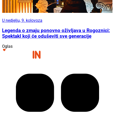
U nedjelju, 9. kolovoza
Legenda o zmaju ponovno oživljava u Rogoznici:
Spektakl koji će oduševiti sve generacije
Oglas