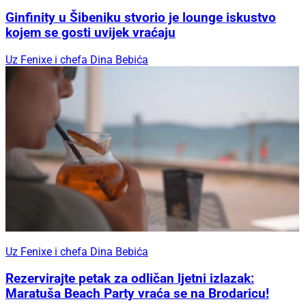
Ginfinity u Šibeniku stvorio je lounge iskustvo
kojem se gosti uvijek vraćaju
Uz Fenixe i chefa Dina Bebića
Uz Fenixe i chefa Dina Bebića
Rezervirajte petak za odličan ljetni izlazak:
Maratuša Beach Party vraća se na Brodaricu!