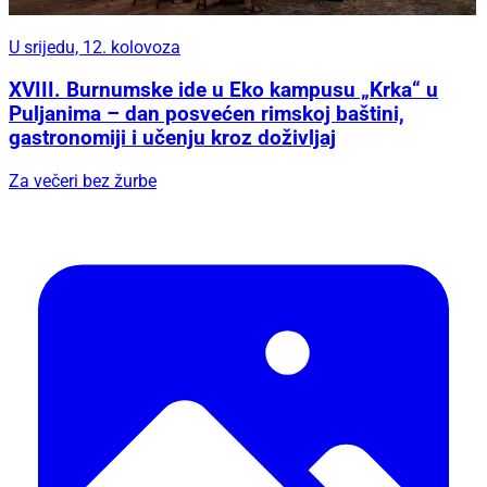
U srijedu, 12. kolovoza
XVIII. Burnumske ide u Eko kampusu „Krka“ u
Puljanima – dan posvećen rimskoj baštini,
gastronomiji i učenju kroz doživljaj
Za večeri bez žurbe