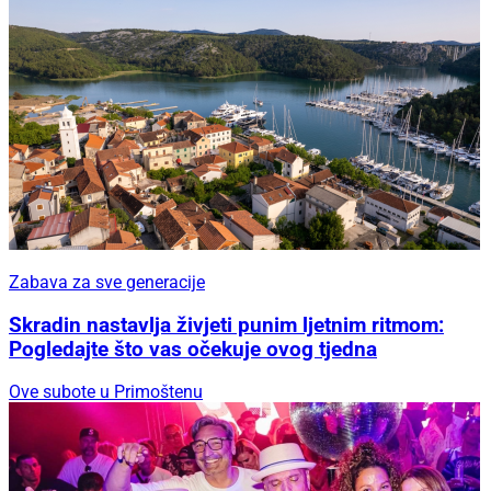
Zabava za sve generacije
Skradin nastavlja živjeti punim ljetnim ritmom:
Pogledajte što vas očekuje ovog tjedna
Ove subote u Primoštenu