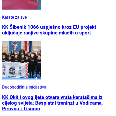
Karate za sve
KK Šibenik 1066 uspješno kroz EU projekt
uključuje ranjive skupine mladih u sport
Dugogodišnja inicijativa
KK Okit i ovog ljeta otvara vrata karatašima iz
cijelog svijeta: Besplatni treninzi u Vodicama,
Pirovcu i Tisnom