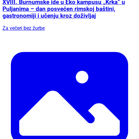
XVIII. Burnumske ide u Eko kampusu „Krka“ u
Puljanima – dan posvećen rimskoj baštini,
gastronomiji i učenju kroz doživljaj
Za večeri bez žurbe