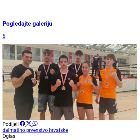
Pogledajte galeriju
6
Podijeli
dalmatino
prvenstvo hrvatske
Oglas