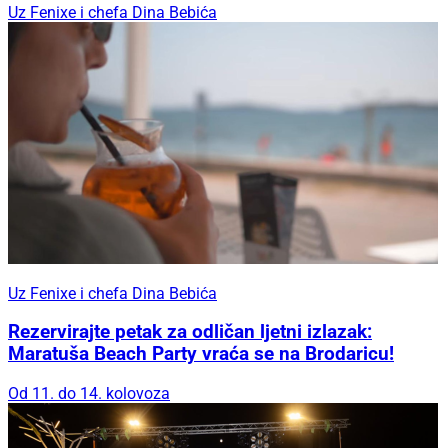
Uz Fenixe i chefa Dina Bebića
Uz Fenixe i chefa Dina Bebića
Rezervirajte petak za odličan ljetni izlazak:
Maratuša Beach Party vraća se na Brodaricu!
Od 11. do 14. kolovoza