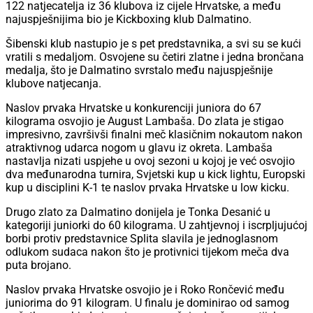
122 natjecatelja iz 36 klubova iz cijele Hrvatske, a među
najuspješnijima bio je Kickboxing klub Dalmatino.
Šibenski klub nastupio je s pet predstavnika, a svi su se kući
vratili s medaljom. Osvojene su četiri zlatne i jedna brončana
medalja, što je Dalmatino svrstalo među najuspješnije
klubove natjecanja.
Naslov prvaka Hrvatske u konkurenciji juniora do 67
kilograma osvojio je August Lambaša. Do zlata je stigao
impresivno, završivši finalni meč klasičnim nokautom nakon
atraktivnog udarca nogom u glavu iz okreta. Lambaša
nastavlja nizati uspjehe u ovoj sezoni u kojoj je već osvojio
dva međunarodna turnira, Svjetski kup u kick lightu, Europski
kup u disciplini K-1 te naslov prvaka Hrvatske u low kicku.
Drugo zlato za Dalmatino donijela je Tonka Desanić u
kategoriji juniorki do 60 kilograma. U zahtjevnoj i iscrpljujućoj
borbi protiv predstavnice Splita slavila je jednoglasnom
odlukom sudaca nakon što je protivnici tijekom meča dva
puta brojano.
Naslov prvaka Hrvatske osvojio je i Roko Rončević među
juniorima do 91 kilogram. U finalu je dominirao od samog