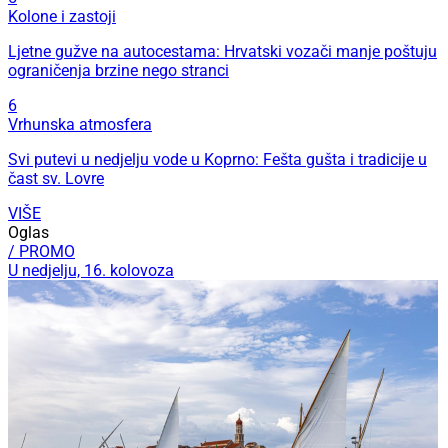
Kolone i zastoji
Ljetne gužve na autocestama: Hrvatski vozači manje poštuju
ograničenja brzine nego stranci
6
Vrhunska atmosfera
Svi putevi u nedjelju vode u Koprno: Fešta gušta i tradicije u
čast sv. Lovre
VIŠE
Oglas
/ PROMO
U nedjelju, 16. kolovoza