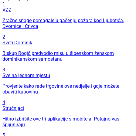
1
VZZ
Zračne snage pomagale u gašenju požara kod Ljubotića,
Dvornice i Crivca
2
Sveti Dominik
Biskup Rogić predvodio misu u šibenskom ženskom
dominikanskom samostanu
3
Sve na jednom mjestu
Provjerite kako rade trgovine ove nedjelje i gdje možete
obaviti kupovinu
4
Stručnjaci
Hitno izbrišite ove tri aplikacije s mobitela! Potajno vas
špijuniraju
5