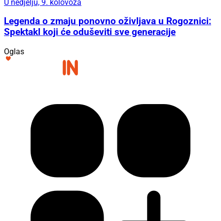
U nedjelju, 9. kolovoza
Legenda o zmaju ponovno oživljava u Rogoznici:
Spektakl koji će oduševiti sve generacije
Oglas