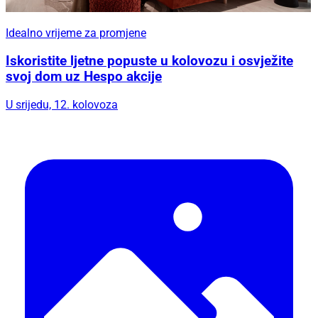
Idealno vrijeme za promjene
Iskoristite ljetne popuste u kolovozu i osvježite
svoj dom uz Hespo akcije
U srijedu, 12. kolovoza