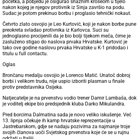
početka, a pobjedu je osigurao snažnim krošeom u tijelo
nakon kojeg je njegov protivnik iz Sinja završio na podu.
Sudac je potom prekinuo borbu i proglasio tehnički nokaut.
Četvrto zlato osvojio je Leo Kurtović, koji je nakon borbe pune
preokreta svladao protivnika iz Karlovca. Suci su
jednoglasno procijenili da je bio bolji tijekom meča, čime je
zasluženo stigao do naslova prvaka Hrvatske. Kurtović je
tako ove godine naslovu prvaka Hrvatske u K-1 pridodao i
titulu u full contactu.
Oglas
Brončanu medalju osvojio je Lorenco Matić. Unatoč dobroj
borbi i velikom trudu, nije uspio izboriti plasman u finale
protiv predstavnika Osijeka.
Natjecatelje je na prvenstvu vodio trener Damir Lambaša, dok
je voditelj ekipe bio predsjednik kluba Darko Mikulandra.
Pred borcima Dalmatina sada je novo veliko iskušenje. Već
13. lipnja očekuje ih kamp hrvatske reprezentacije u
Jastrebarskom, gdje se nadaju pozivima za najmanje troje
svojih članova uoči Svjetskog prvenstva koje će se u rujnu
održati u Italiji.