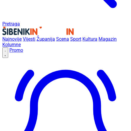
Pretraga
Najnovije
Vijesti
Županija
Scena
Sport
Kultura
Magazin
Kolumne
Promo