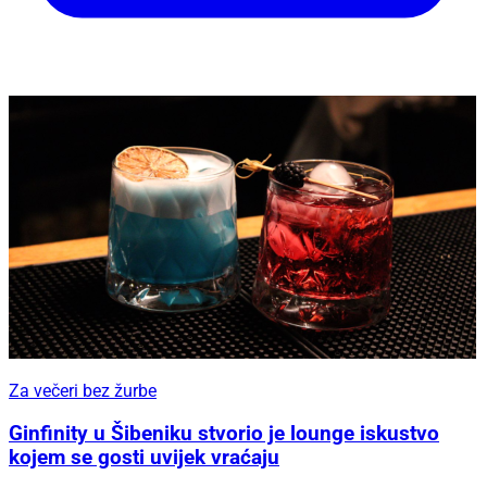
Za večeri bez žurbe
Ginfinity u Šibeniku stvorio je lounge iskustvo
kojem se gosti uvijek vraćaju