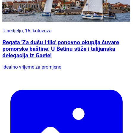
U nedjelju, 16. kolovoza
Regata 'Za dušu i tilo' ponovno okuplja čuvare
pomorske baštine: U Betinu stiže i talijanska
delegacija iz Gaete!
Idealno vrijeme za promjene