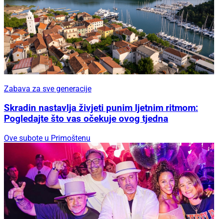
Zabava za sve generacije
Skradin nastavlja živjeti punim ljetnim ritmom:
Pogledajte što vas očekuje ovog tjedna
Ove subote u Primoštenu