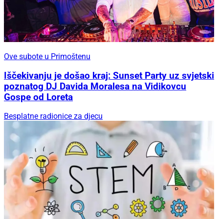
Ove subote u Primoštenu
Iščekivanju je došao kraj: Sunset Party uz svjetski
poznatog DJ Davida Moralesa na Vidikovcu
Gospe od Loreta
Besplatne radionice za djecu