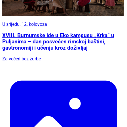
U srijedu, 12. kolovoza
XVIII. Burnumske ide u Eko kampusu „Krka“ u
Puljanima – dan posvećen rimskoj baštini,
gastronomiji i učenju kroz doživljaj
Za večeri bez žurbe