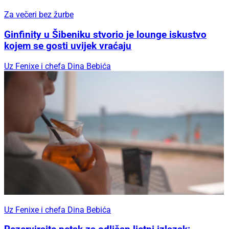
Za večeri bez žurbe
Ginfinity u Šibeniku stvorio je lounge iskustvo
kojem se gosti uvijek vraćaju
Uz Fenixe i chefa Dina Bebića
Uz Fenixe i chefa Dina Bebića