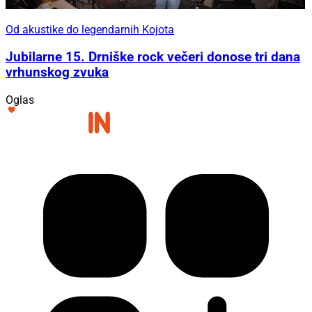
Od akustike do legendarnih Kojota
Jubilarne 15. Drniške rock večeri donose tri dana
vrhunskog zvuka
Oglas