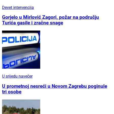
Devet intervencija
Gorjelo u Mirlović Zagori, požar na području
Turića gasile i zračne snage
U srijedu navečer
U prometnoj nesreći u Novom Zagrebu poginule
tri osobe