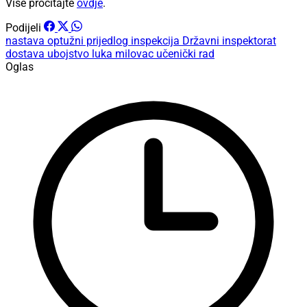
Više pročitajte
ovdje
.
Podijeli
nastava
optužni prijedlog
inspekcija
Državni inspektorat
dostava
ubojstvo
luka milovac
učenički rad
Oglas