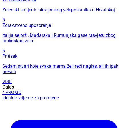
Zelenski smijenio ukrajinskog veleposlanika u Hrvatskoj
5
Zdravstveno upozorenje
Italija se prži, Mađarska i Rumunjska gase rasvjetu zbog
toplinskog vala
6
Pritisak
Sedam stvari koje svaka mama želi reći naglas, ali ih ipak
prešuti
VIŠE
Oglas
/ PROMO
Idealno vrijeme za promjene