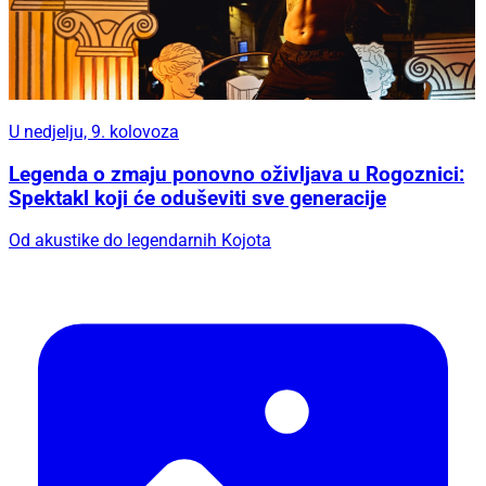
U nedjelju, 9. kolovoza
Legenda o zmaju ponovno oživljava u Rogoznici:
Spektakl koji će oduševiti sve generacije
Od akustike do legendarnih Kojota