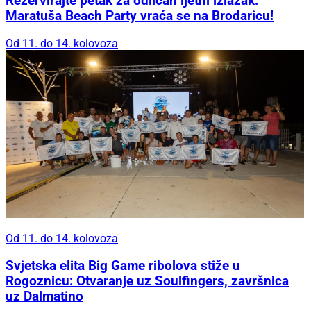
Rezervirajte petak za odličan ljetni izlazak:
Maratuša Beach Party vraća se na Brodaricu!
Od 11. do 14. kolovoza
Od 11. do 14. kolovoza
Svjetska elita Big Game ribolova stiže u
Rogoznicu: Otvaranje uz Soulfingers, završnica
uz Dalmatino