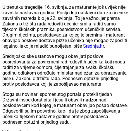
U trenutku tragedije, 16. svibnja, za maturante još uvijek nije
završila nastavna godina. Posljednji nastavni dan za učenike
završnih razreda bio je 22. svibnja. To je važno, jer prema
Zakonu o tržištu rada redoviti učenici smiju raditi samo
tijekom školskih praznika, posredstvom učeničkih servisa.
Drugim riječima, poslodavac za kojeg je preminuli maturant
obavljao poslove dostave pizze učenika nije mogao zaposliti
legalno, iako je mladić punoljetan, piše
Srednja.hr
.
Srednjoškolske ustanove mogu obavljati poslove
posredovanja za povremeni rad redovitih učenika koji mogu
raditi za vrijeme odmora, čije trajanje za svaku školsku
godinu odlukom određuje ministar nadležan za obrazovanje,
piše u Zakonu o tržištu rada. Podnesen optužni prijedlog
protiv poslodavca koji je zapošljavao maturanta
Stoga su novinari spomenutog portala protekli tjedan
Državni inspektorat pitali jesu li obavili nadzor nad
poslodavcem kod kojeg je maturant obavljao posao dostave.
Odgovorili su im potvrdno, kao i da je zbog zapošljavanja
učenika tijekom nastavne godine protiv poslodavca
podnesen optužni prijedlog sudu.