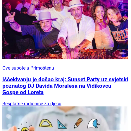
Ove subote u Primoštenu
Iščekivanju je došao kraj: Sunset Party uz svjetski
poznatog DJ Davida Moralesa na Vidikovcu
Gospe od Loreta
Besplatne radionice za djecu