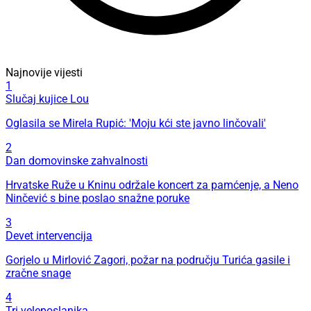
Najnovije vijesti
1
Slučaj kujice Lou
Oglasila se Mirela Rupić: 'Moju kći ste javno linčovali'
2
Dan domovinske zahvalnosti
Hrvatske Ruže u Kninu održale koncert za pamćenje, a Neno
Ninčević s bine poslao snažne poruke
3
Devet intervencija
Gorjelo u Mirlović Zagori, požar na području Turića gasile i
zračne snage
4
Tri veleposlanika