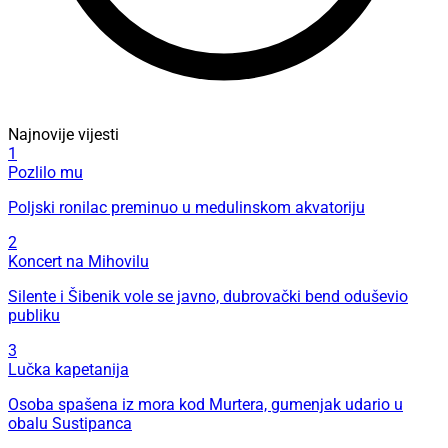
Najnovije vijesti
1
Pozlilo mu
Poljski ronilac preminuo u medulinskom akvatoriju
2
Koncert na Mihovilu
Silente i Šibenik vole se javno, dubrovački bend oduševio
publiku
3
Lučka kapetanija
Osoba spašena iz mora kod Murtera, gumenjak udario u
obalu Sustipanca