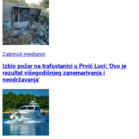
Zabrinuti mještanin
Izbio požar na trafostanici u Prvić Luci: 'Ovo je
rezultat višegodišnjeg zanemarivanja i
neodržavanja'