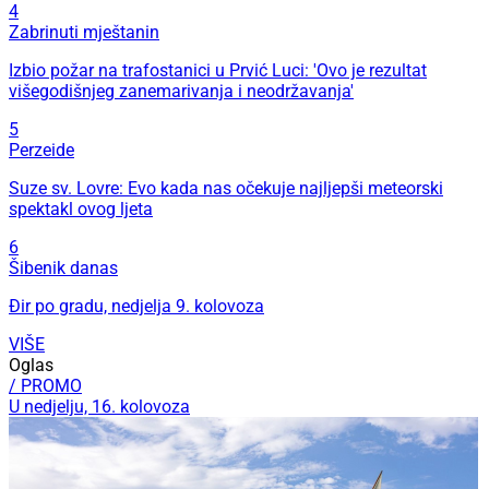
4
Zabrinuti mještanin
Izbio požar na trafostanici u Prvić Luci: 'Ovo je rezultat
višegodišnjeg zanemarivanja i neodržavanja'
5
Perzeide
Suze sv. Lovre: Evo kada nas očekuje najljepši meteorski
spektakl ovog ljeta
6
Šibenik danas
Đir po gradu, nedjelja 9. kolovoza
VIŠE
Oglas
/ PROMO
U nedjelju, 16. kolovoza