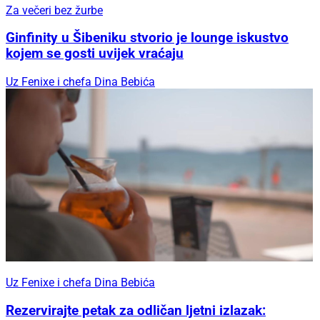
Za večeri bez žurbe
Ginfinity u Šibeniku stvorio je lounge iskustvo
kojem se gosti uvijek vraćaju
Uz Fenixe i chefa Dina Bebića
Uz Fenixe i chefa Dina Bebića
Rezervirajte petak za odličan ljetni izlazak: