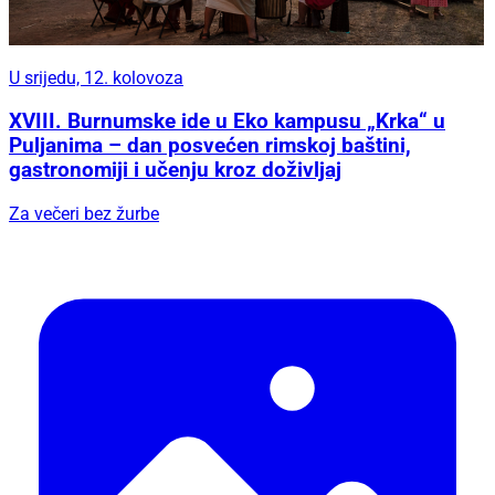
U srijedu, 12. kolovoza
XVIII. Burnumske ide u Eko kampusu „Krka“ u
Puljanima – dan posvećen rimskoj baštini,
gastronomiji i učenju kroz doživljaj
Za večeri bez žurbe