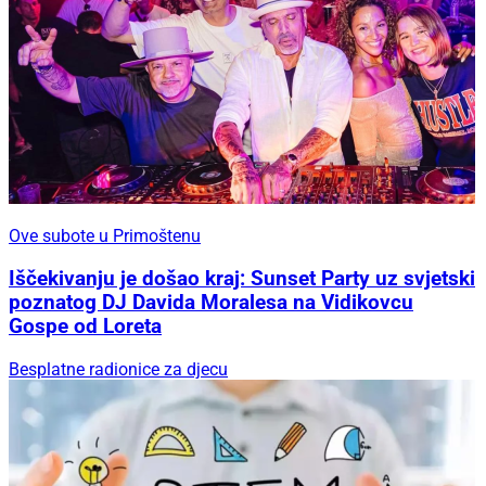
Ove subote u Primoštenu
Iščekivanju je došao kraj: Sunset Party uz svjetski
poznatog DJ Davida Moralesa na Vidikovcu
Gospe od Loreta
Besplatne radionice za djecu