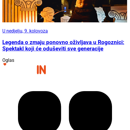
U nedjelju, 9. kolovoza
Legenda o zmaju ponovno oživljava u Rogoznici:
Spektakl koji će oduševiti sve generacije
Oglas