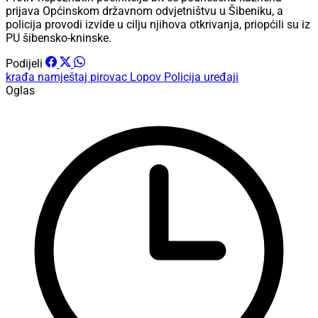
prijava Općinskom državnom odvjetništvu u Šibeniku, a
policija provodi izvide u cilju njihova otkrivanja, priopćili su iz
PU šibensko-kninske.
Podijeli
krađa
namještaj
pirovac
Lopov
Policija
uređaji
Oglas