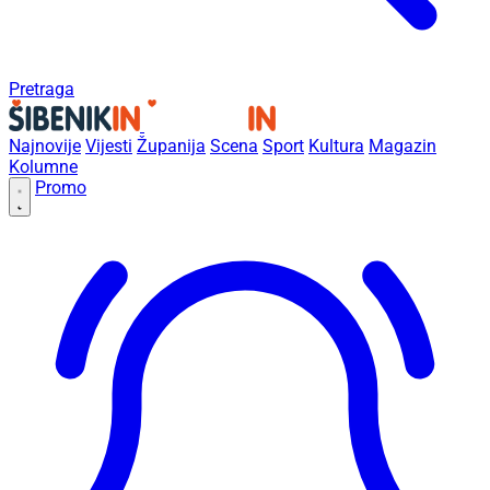
Pretraga
Najnovije
Vijesti
Županija
Scena
Sport
Kultura
Magazin
Kolumne
Promo