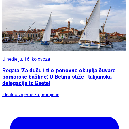
U nedjelju, 16. kolovoza
Regata 'Za dušu i tilo' ponovno okuplja čuvare
pomorske baštine: U Betinu stiže i talijanska
delegacija iz Gaete!
Idealno vrijeme za promjene