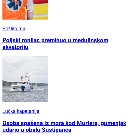
Pozlilo mu
Poljski ronilac preminuo u medulinskom
akvatoriju
Lučka kapetanija
Osoba spašena iz mora kod Murtera, gumenjak
udario u obalu Sustipanca