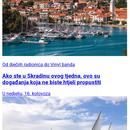
Od dječjih radionica do Vinyl banda
Ako ste u Skradinu ovog tjedna, ovo su
događanja koja ne biste htjeli propustiti
U nedjelju, 16. kolovoza