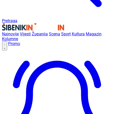
Pretraga
Najnovije
Vijesti
Županija
Scena
Sport
Kultura
Magazin
Kolumne
Promo