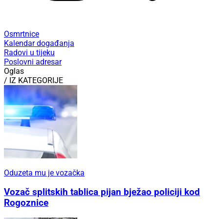
Osmrtnice
Kalendar događanja
Radovi u tijeku
Poslovni adresar
Oglas
/ IZ KATEGORIJE
Oduzeta mu je vozačka
Vozač splitskih tablica pijan bježao policiji kod
Rogoznice