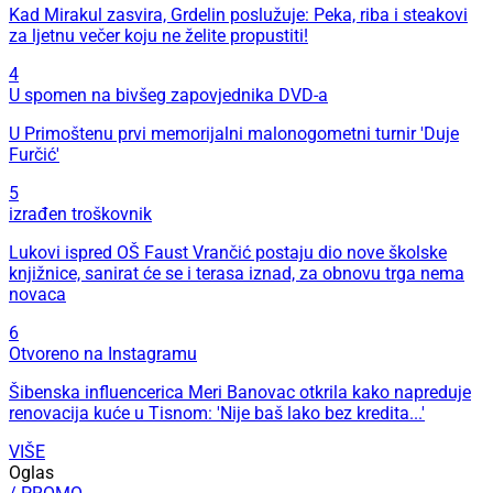
Kad Mirakul zasvira, Grdelin poslužuje: Peka, riba i steakovi
za ljetnu večer koju ne želite propustiti!
4
U spomen na bivšeg zapovjednika DVD-a
U Primoštenu prvi memorijalni malonogometni turnir 'Duje
Furčić'
5
izrađen troškovnik
Lukovi ispred OŠ Faust Vrančić postaju dio nove školske
knjižnice, sanirat će se i terasa iznad, za obnovu trga nema
novaca
6
Otvoreno na Instagramu
Šibenska influencerica Meri Banovac otkrila kako napreduje
renovacija kuće u Tisnom: 'Nije baš lako bez kredita...'
VIŠE
Oglas