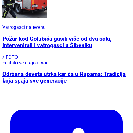
Vatrogasci na terenu
Požar kod Golubića gasili više od dva sata,
intervenirali i vatrogasci u Šibeniku
/ FOTO
Feštalo se dugo u noć
Održana deveta utrka karića u Rupama: Tradicija
koja spaja sve generacije