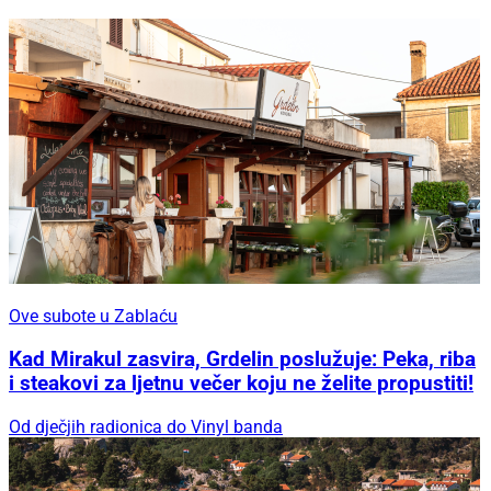
Ove subote u Zablaću
Kad Mirakul zasvira, Grdelin poslužuje: Peka, riba
i steakovi za ljetnu večer koju ne želite propustiti!
Od dječjih radionica do Vinyl banda