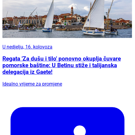
U nedjelju, 16. kolovoza
Regata 'Za dušu i tilo' ponovno okuplja čuvare
pomorske baštine: U Betinu stiže i talijanska
delegacija iz Gaete!
Idealno vrijeme za promjene