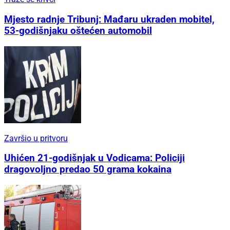
Mjesto radnje Tribunj: Mađaru ukraden mobitel,
53-godišnjaku oštećen automobil
Završio u pritvoru
Uhićen 21-godišnjak u Vodicama: Policiji
dragovoljno predao 50 grama kokaina