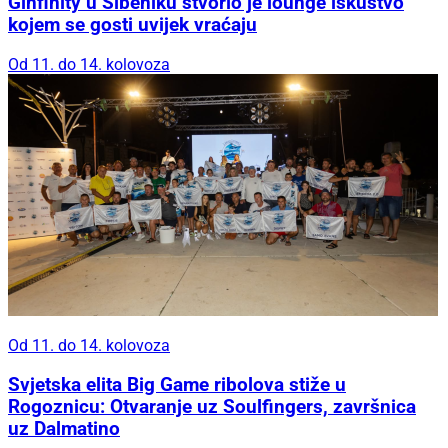
Ginfinity u Šibeniku stvorio je lounge iskustvo
kojem se gosti uvijek vraćaju
Od 11. do 14. kolovoza
Od 11. do 14. kolovoza
Svjetska elita Big Game ribolova stiže u
Rogoznicu: Otvaranje uz Soulfingers, završnica
uz Dalmatino