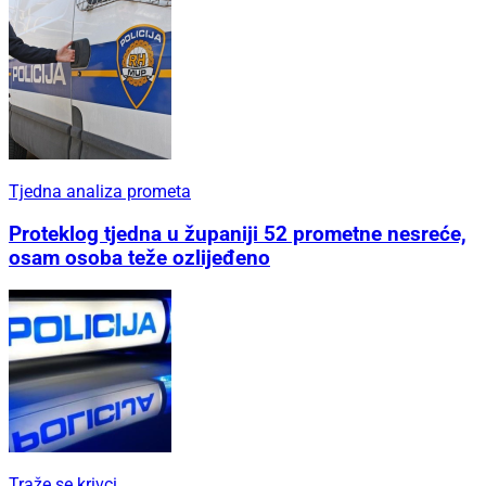
Tjedna analiza prometa
Proteklog tjedna u županiji 52 prometne nesreće,
osam osoba teže ozlijeđeno
Traže se krivci