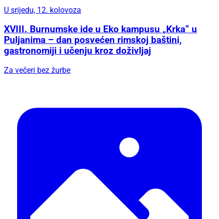
U srijedu, 12. kolovoza
XVIII. Burnumske ide u Eko kampusu „Krka“ u
Puljanima – dan posvećen rimskoj baštini,
gastronomiji i učenju kroz doživljaj
Za večeri bez žurbe