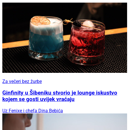
Za večeri bez žurbe
Ginfinity u Šibeniku stvorio je lounge iskustvo
kojem se gosti uvijek vraćaju
Uz Fenixe i chefa Dina Bebića