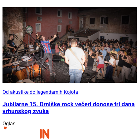
Od akustike do legendarnih Kojota
Jubilarne 15. Drniške rock večeri donose tri dana
vrhunskog zvuka
Oglas