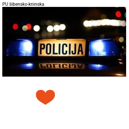
PU šibensko-kninska