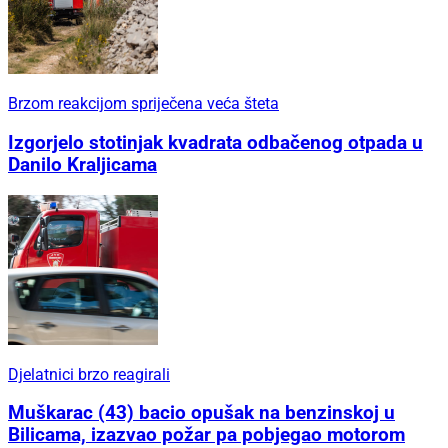
Brzom reakcijom spriječena veća šteta
Izgorjelo stotinjak kvadrata odbačenog otpada u
Danilo Kraljicama
Djelatnici brzo reagirali
Muškarac (43) bacio opušak na benzinskoj u
Bilicama, izazvao požar pa pobjegao motorom