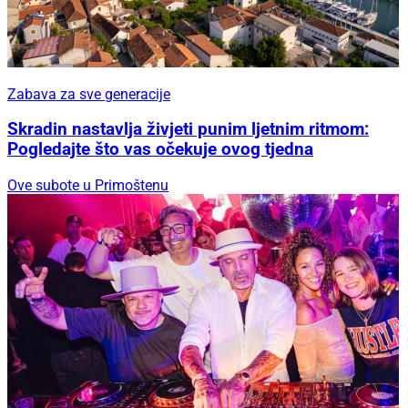
Zabava za sve generacije
Skradin nastavlja živjeti punim ljetnim ritmom:
Pogledajte što vas očekuje ovog tjedna
Ove subote u Primoštenu