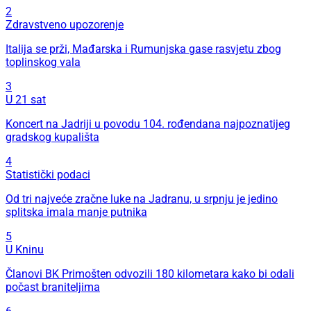
2
Zdravstveno upozorenje
Italija se prži, Mađarska i Rumunjska gase rasvjetu zbog
toplinskog vala
3
U 21 sat
Koncert na Jadriji u povodu 104. rođendana najpoznatijeg
gradskog kupališta
4
Statistički podaci
Od tri najveće zračne luke na Jadranu, u srpnju je jedino
splitska imala manje putnika
5
U Kninu
Članovi BK Primošten odvozili 180 kilometara kako bi odali
počast braniteljima