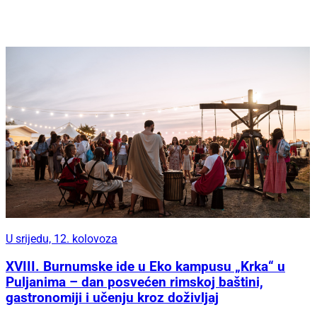
U srijedu, 12. kolovoza
XVIII. Burnumske ide u Eko kampusu „Krka“ u
Puljanima – dan posvećen rimskoj baštini,
gastronomiji i učenju kroz doživljaj