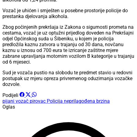
Vozač je uhićen i smješten u posebne prostorije policije do
prestanka djelovanja alkohola.
Zbog počinjenih prekršaja iz Zakona o sigurnosti prometa na
cestama, vozač je uz optužni prijedlog doveden na Prekršajni
odjel Općinskog suda u Šibeniku, u kojem je policija
predložila kaznu zatvora u trajanju od 30 dana, novčanu
kaznu u iznosu od 700 eura te izricanje zaštitne mjere
zabrane upravljanja motornim vozilom B kategorije u trajanju
od 6 mjeseci.
Sud je vozača pustio na slobodu te predmet stavio u redovni
postupak uz mjeru opreza privremenog oduzimanja vozačke
dozvole.
Podijeli
pijani vozač
pirovac
Policija
neprilagođena brzina
Oglas