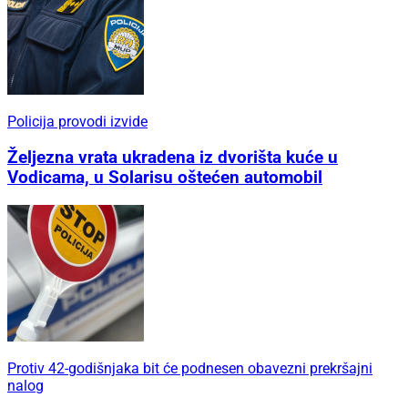
Policija provodi izvide
Željezna vrata ukradena iz dvorišta kuće u
Vodicama, u Solarisu oštećen automobil
Protiv 42-godišnjaka bit će podnesen obavezni prekršajni
nalog