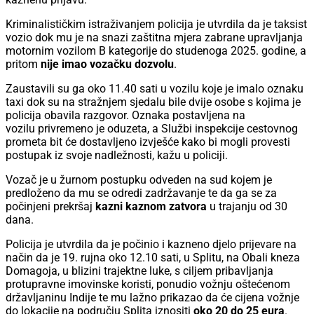
Kriminalističkim istraživanjem policija je utvrdila da je taksist
vozio dok mu je na snazi zaštitna mjera zabrane upravljanja
motornim vozilom B kategorije do studenoga 2025. godine, a
pritom
nije imao vozačku dozvolu
.
Zaustavili su ga oko 11.40 sati u vozilu koje je imalo oznaku
taxi dok su na stražnjem sjedalu bile dvije osobe s kojima je
policija obavila razgovor. Oznaka postavljena na
vozilu privremeno je oduzeta, a Službi inspekcije cestovnog
prometa bit će dostavljeno izvješće kako bi mogli provesti
postupak iz svoje nadležnosti, kažu u policiji.
Vozač je u žurnom postupku odveden na sud kojem je
predloženo da mu se odredi zadržavanje te da ga se za
počinjeni prekršaj
kazni kaznom zatvora
u trajanju od 30
dana.
Policija je utvrdila da je počinio i kazneno djelo prijevare na
način da je 19. rujna oko 12.10 sati, u Splitu, na Obali kneza
Domagoja, u blizini trajektne luke, s ciljem pribavljanja
protupravne imovinske koristi, ponudio vožnju oštećenom
državljaninu Indije te mu lažno prikazao da će cijena vožnje
do lokacije na području Splita iznositi
oko 20 do 25 eura
.