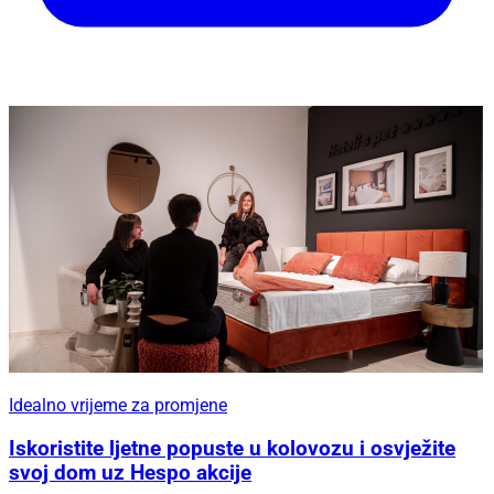
Idealno vrijeme za promjene
Iskoristite ljetne popuste u kolovozu i osvježite
svoj dom uz Hespo akcije