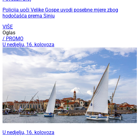
Policija uoči Velike Gospe uvodi posebne mjere zbog
hodočašća prema Sinju
VIŠE
Oglas
/ PROMO
U nedjelju, 16. kolovoza
U nedjelju, 16. kolovoza