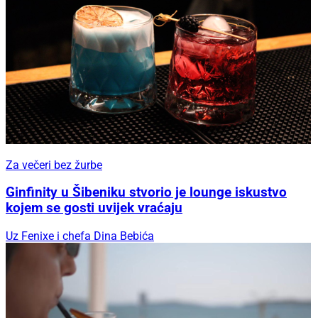
Za večeri bez žurbe
Ginfinity u Šibeniku stvorio je lounge iskustvo
kojem se gosti uvijek vraćaju
Uz Fenixe i chefa Dina Bebića