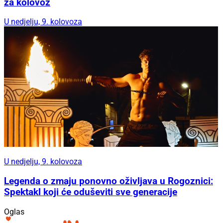
za kolovoz
U nedjelju, 9. kolovoza
U nedjelju, 9. kolovoza
Legenda o zmaju ponovno oživljava u Rogoznici:
Spektakl koji će oduševiti sve generacije
Oglas