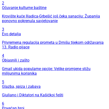
2
Očuvanje kulturne baštine
Krovište kuće Iljadica-Grbešić još čeka sanaciju: Županija
ponovno pokrenula savjetovanje
3
Evo detalja
Privremena regulacija prometa u Drnišu tijekom održavanja
13. Radio pijace
4
Objasnili i zašto
Gmail ukida popularne opcije: Velike promjene stižu
milijunima korisnika
5
Glazba, spiza i zabava
Giuliano i Diktatori na Kašićkoj fešti
6
Povećan broj