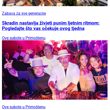
Zabava za sve generacije
Skradin nastavlja živjeti punim ljetnim ritmom:
Pogledajte što vas očekuje ovog tjedna
Ove subote u Primoštenu
Ove subote u Primoštenu