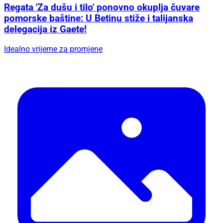
Regata 'Za dušu i tilo' ponovno okuplja čuvare
pomorske baštine: U Betinu stiže i talijanska
delegacija iz Gaete!
Idealno vrijeme za promjene