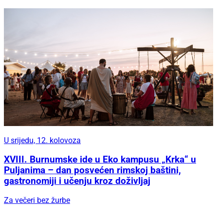
U srijedu, 12. kolovoza
XVIII. Burnumske ide u Eko kampusu „Krka“ u
Puljanima – dan posvećen rimskoj baštini,
gastronomiji i učenju kroz doživljaj
Za večeri bez žurbe