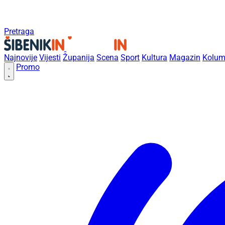
Pretraga
Najnovije
Vijesti
Županija
Scena
Sport
Kultura
Magazin
Kolum
Promo