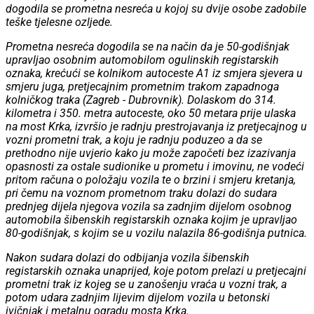
dogodila se prometna nesreća u kojoj su dvije osobe zadobile
teške tjelesne ozljede.
Prometna nesreća dogodila se na način da je 50-godišnjak
upravljao osobnim automobilom ogulinskih registarskih
oznaka, krećući se kolnikom autoceste A1 iz smjera sjevera u
smjeru juga, pretjecajnim prometnim trakom zapadnoga
kolničkog traka (Zagreb - Dubrovnik). Dolaskom do 314.
kilometra i 350. metra autoceste, oko 50 metara prije ulaska
na most Krka, izvršio je radnju prestrojavanja iz pretjecajnog u
vozni prometni trak, a koju je radnju poduzeo a da se
prethodno nije uvjerio kako ju može započeti bez izazivanja
opasnosti za ostale sudionike u prometu i imovinu, ne vodeći
pritom računa o položaju vozila te o brzini i smjeru kretanja,
pri čemu na voznom prometnom traku dolazi do sudara
prednjeg dijela njegova vozila sa zadnjim dijelom osobnog
automobila šibenskih registarskih oznaka kojim je upravljao
80-godišnjak, s kojim se u vozilu nalazila 86-godišnja putnica.
Nakon sudara dolazi do odbijanja vozila šibenskih
registarskih oznaka unaprijed, koje potom prelazi u pretjecajni
prometni trak iz kojeg se u zanošenju vraća u vozni trak, a
potom udara zadnjim lijevim dijelom vozila u betonski
ivičnjak i metalnu ogradu mosta Krka.