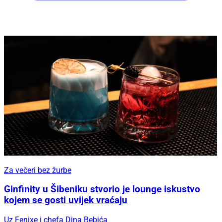
Za večeri bez žurbe
Ginfinity u Šibeniku stvorio je lounge iskustvo
kojem se gosti uvijek vraćaju
Uz Fenixe i chefa Dina Bebića