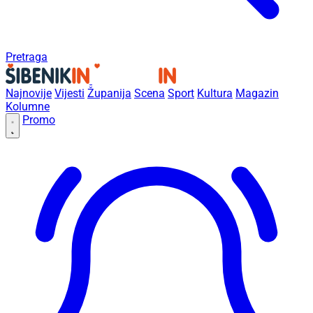
Pretraga
Najnovije
Vijesti
Županija
Scena
Sport
Kultura
Magazin
Kolumne
Promo