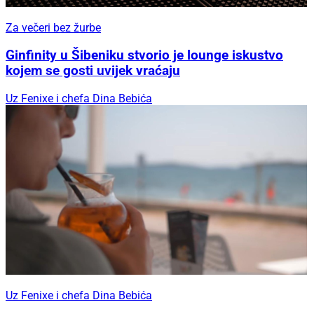
Za večeri bez žurbe
Ginfinity u Šibeniku stvorio je lounge iskustvo
kojem se gosti uvijek vraćaju
Uz Fenixe i chefa Dina Bebića
Uz Fenixe i chefa Dina Bebića