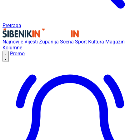
Pretraga
Najnovije
Vijesti
Županija
Scena
Sport
Kultura
Magazin
Kolumne
Promo