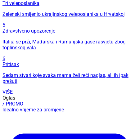
Tri veleposlanika
Zelenski smijenio ukrajinskog veleposlanika u Hrvatskoj
5
Zdravstveno upozorenje
Italija se prži, Mađarska i Rumunjska gase rasvjetu zbog
toplinskog vala
6
Pritisak
Sedam stvari koje svaka mama želi reći naglas, ali ih ipak
prešuti
VIŠE
Oglas
/ PROMO
Idealno vrijeme za promjene