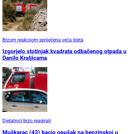
Brzom reakcijom spriječena veća šteta
Izgorjelo stotinjak kvadrata odbačenog otpada u
Danilo Kraljicama
Djelatnici brzo reagirali
Muškarac (43) bacio opušak na benzinskoj u