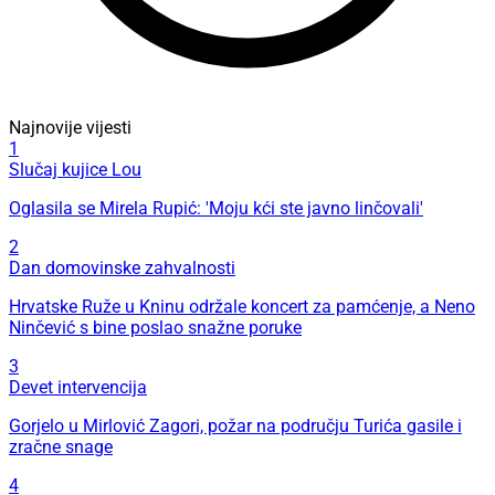
Najnovije vijesti
1
Slučaj kujice Lou
Oglasila se Mirela Rupić: 'Moju kći ste javno linčovali'
2
Dan domovinske zahvalnosti
Hrvatske Ruže u Kninu održale koncert za pamćenje, a Neno
Ninčević s bine poslao snažne poruke
3
Devet intervencija
Gorjelo u Mirlović Zagori, požar na području Turića gasile i
zračne snage
4