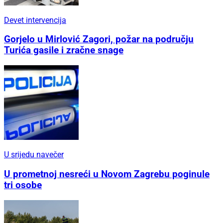
Devet intervencija
Gorjelo u Mirlović Zagori, požar na području
Turića gasile i zračne snage
U srijedu navečer
U prometnoj nesreći u Novom Zagrebu poginule
tri osobe