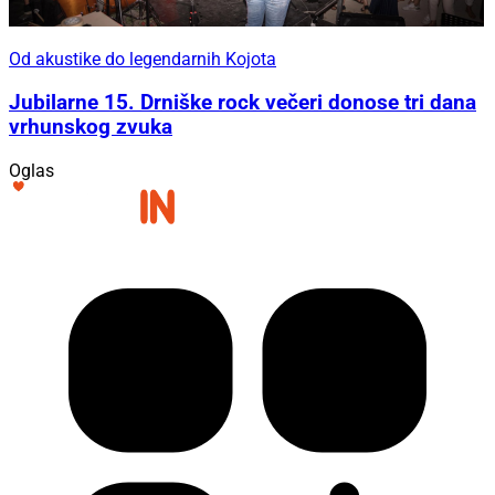
Od akustike do legendarnih Kojota
Jubilarne 15. Drniške rock večeri donose tri dana
vrhunskog zvuka
Oglas