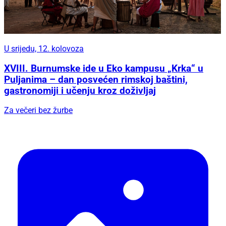
U srijedu, 12. kolovoza
XVIII. Burnumske ide u Eko kampusu „Krka“ u
Puljanima – dan posvećen rimskoj baštini,
gastronomiji i učenju kroz doživljaj
Za večeri bez žurbe