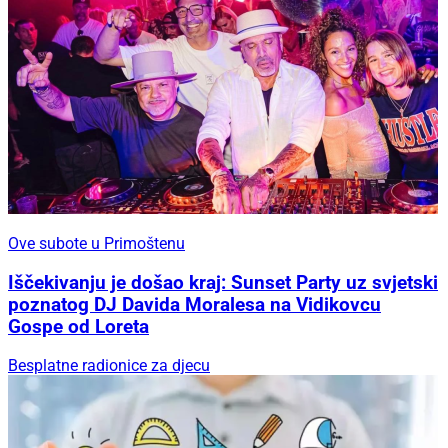
Ove subote u Primoštenu
Iščekivanju je došao kraj: Sunset Party uz svjetski
poznatog DJ Davida Moralesa na Vidikovcu
Gospe od Loreta
Besplatne radionice za djecu