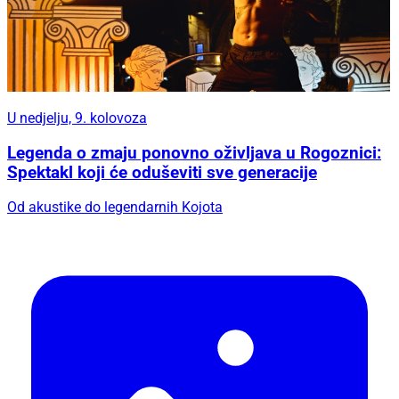
U nedjelju, 9. kolovoza
Legenda o zmaju ponovno oživljava u Rogoznici:
Spektakl koji će oduševiti sve generacije
Od akustike do legendarnih Kojota