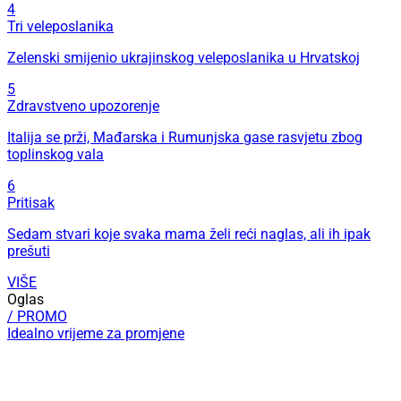
4
Tri veleposlanika
Zelenski smijenio ukrajinskog veleposlanika u Hrvatskoj
5
Zdravstveno upozorenje
Italija se prži, Mađarska i Rumunjska gase rasvjetu zbog
toplinskog vala
6
Pritisak
Sedam stvari koje svaka mama želi reći naglas, ali ih ipak
prešuti
VIŠE
Oglas
/ PROMO
Idealno vrijeme za promjene