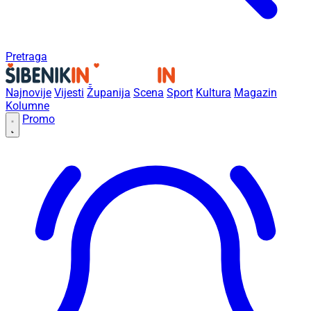
Pretraga
Najnovije
Vijesti
Županija
Scena
Sport
Kultura
Magazin
Kolumne
Promo