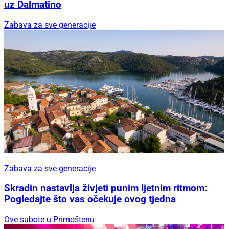
uz Dalmatino
Zabava za sve generacije
Zabava za sve generacije
Skradin nastavlja živjeti punim ljetnim ritmom:
Pogledajte što vas očekuje ovog tjedna
Ove subote u Primoštenu