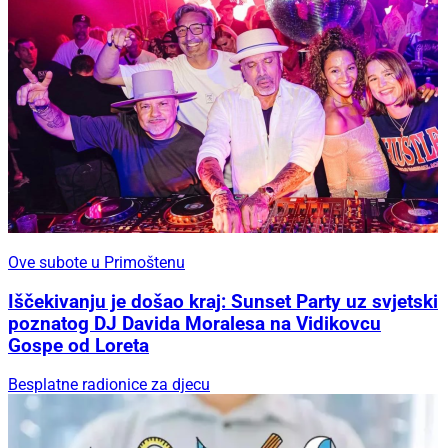
Ove subote u Primoštenu
Iščekivanju je došao kraj: Sunset Party uz svjetski
poznatog DJ Davida Moralesa na Vidikovcu
Gospe od Loreta
Besplatne radionice za djecu