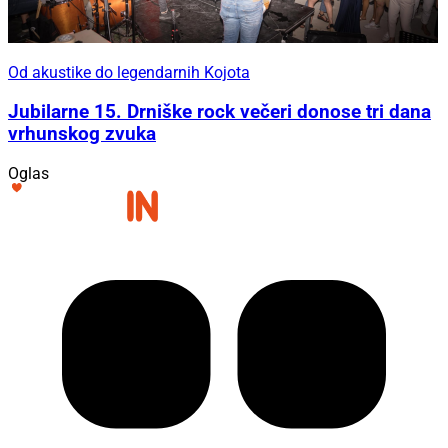
Od akustike do legendarnih Kojota
Jubilarne 15. Drniške rock večeri donose tri dana
vrhunskog zvuka
Oglas