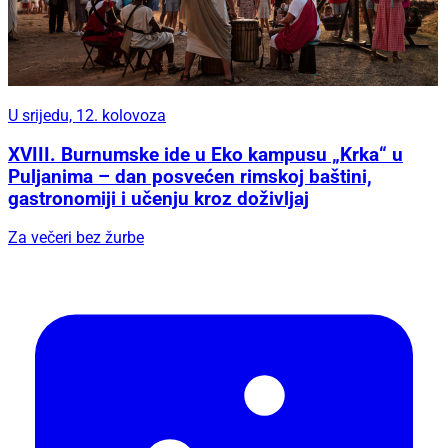
U srijedu, 12. kolovoza
XVIII. Burnumske ide u Eko kampusu „Krka“ u
Puljanima – dan posvećen rimskoj baštini,
gastronomiji i učenju kroz doživljaj
Za večeri bez žurbe