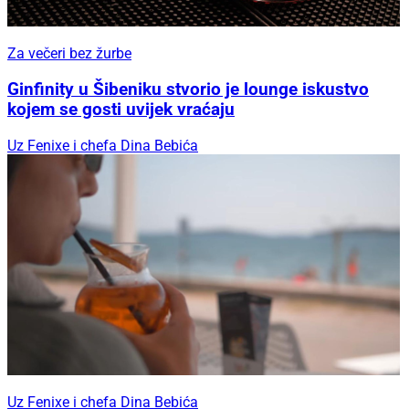
Za večeri bez žurbe
Ginfinity u Šibeniku stvorio je lounge iskustvo
kojem se gosti uvijek vraćaju
Uz Fenixe i chefa Dina Bebića
Uz Fenixe i chefa Dina Bebića