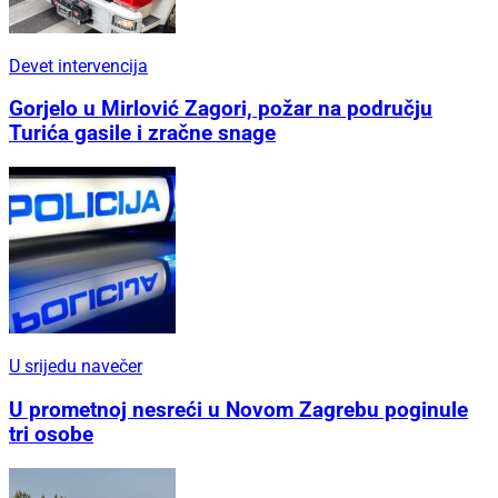
Devet intervencija
Gorjelo u Mirlović Zagori, požar na području
Turića gasile i zračne snage
U srijedu navečer
U prometnoj nesreći u Novom Zagrebu poginule
tri osobe