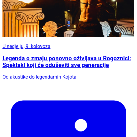
U nedjelju, 9. kolovoza
Legenda o zmaju ponovno oživljava u Rogoznici:
Spektakl koji će oduševiti sve generacije
Od akustike do legendarnih Kojota