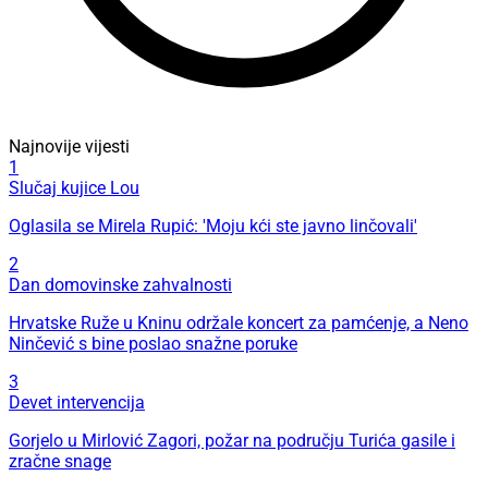
Najnovije vijesti
1
Slučaj kujice Lou
Oglasila se Mirela Rupić: 'Moju kći ste javno linčovali'
2
Dan domovinske zahvalnosti
Hrvatske Ruže u Kninu održale koncert za pamćenje, a Neno
Ninčević s bine poslao snažne poruke
3
Devet intervencija
Gorjelo u Mirlović Zagori, požar na području Turića gasile i
zračne snage