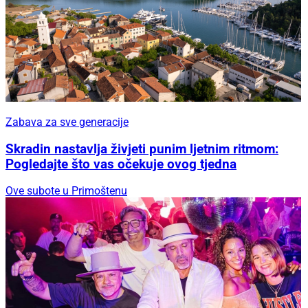
Zabava za sve generacije
Skradin nastavlja živjeti punim ljetnim ritmom:
Pogledajte što vas očekuje ovog tjedna
Ove subote u Primoštenu