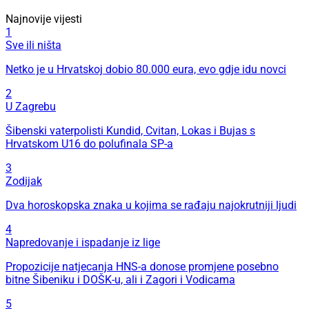
Najnovije vijesti
1
Sve ili ništa
Netko je u Hrvatskoj dobio 80.000 eura, evo gdje idu novci
2
U Zagrebu
Šibenski vaterpolisti Kundid, Cvitan, Lokas i Bujas s
Hrvatskom U16 do polufinala SP-a
3
Zodijak
Dva horoskopska znaka u kojima se rađaju najokrutniji ljudi
4
Napredovanje i ispadanje iz lige
Propozicije natjecanja HNS-a donose promjene posebno
bitne Šibeniku i DOŠK-u, ali i Zagori i Vodicama
5