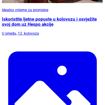
Idealno vrijeme za promjene
Iskoristite ljetne popuste u kolovozu i osvježite
svoj dom uz Hespo akcije
U srijedu, 12. kolovoza