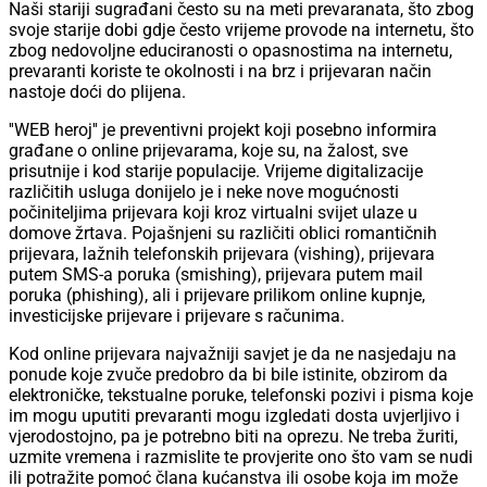
Naši stariji sugrađani često su na meti prevaranata, što zbog
svoje starije dobi gdje često vrijeme provode na internetu, što
zbog nedovoljne educiranosti o opasnostima na internetu,
prevaranti koriste te okolnosti i na brz i prijevaran način
nastoje doći do plijena.
''WEB heroj'' je preventivni projekt koji posebno informira
građane o online prijevarama, koje su, na žalost, sve
prisutnije i kod starije populacije. Vrijeme digitalizacije
različitih usluga donijelo je i neke nove mogućnosti
počiniteljima prijevara koji kroz virtualni svijet ulaze u
domove žrtava. Pojašnjeni su različiti oblici romantičnih
prijevara, lažnih telefonskih prijevara (vishing), prijevara
putem SMS-a poruka (smishing), prijevara putem mail
poruka (phishing), ali i prijevare prilikom online kupnje,
investicijske prijevare i prijevare s računima.
Kod online prijevara najvažniji savjet je da ne nasjedaju na
ponude koje zvuče predobro da bi bile istinite, obzirom da
elektroničke, tekstualne poruke, telefonski pozivi i pisma koje
im mogu uputiti prevaranti mogu izgledati dosta uvjerljivo i
vjerodostojno, pa je potrebno biti na oprezu. Ne treba žuriti,
uzmite vremena i razmislite te provjerite ono što vam se nudi
ili potražite pomoć člana kućanstva ili osobe koja im može