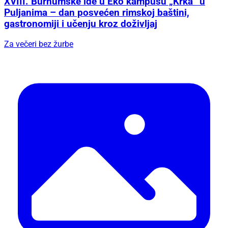
XVIII. Burnumske ide u Eko kampusu „Krka“ u
Puljanima – dan posvećen rimskoj baštini,
gastronomiji i učenju kroz doživljaj
Za večeri bez žurbe