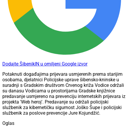
Dodajte ŠibenikIN u omiljeni Google izvor
Potaknuti događajima prijevara usmjerenih prema starijim
osobama, djelatnici Policijske uprave šibensko-kninske u
suradnji s Gradskim društvom Crvenog križa Vodice održali
su danasu Vodicama u prostorijama Gradske knjižnice
predavanje usmjereno na prevenciju internetskih prijevara iz
projekta 'Web heroj'. Predavanje su održali policijski
službenik za kibernetičku sigurnost Joško Šupe i policijski
službenik za poslove prevencije Jure Kojundžić.
Oglas