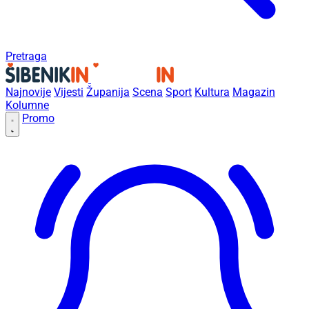
Pretraga
Najnovije
Vijesti
Županija
Scena
Sport
Kultura
Magazin
Kolumne
Promo