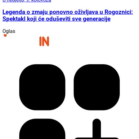
Legenda o zmaju ponovno oživljava u Rogoznici:
Spektakl koji će oduševiti sve generacije
Oglas