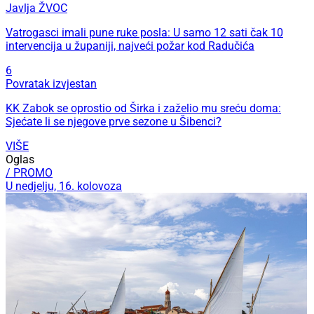
Javlja ŽVOC
Vatrogasci imali pune ruke posla: U samo 12 sati čak 10
intervencija u županiji, najveći požar kod Radučića
6
Povratak izvjestan
KK Zabok se oprostio od Širka i zaželio mu sreću doma:
Sjećate li se njegove prve sezone u Šibenci?
VIŠE
Oglas
/ PROMO
U nedjelju, 16. kolovoza