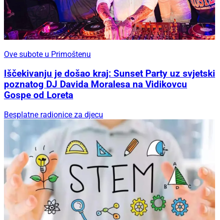
Ove subote u Primoštenu
Iščekivanju je došao kraj: Sunset Party uz svjetski
poznatog DJ Davida Moralesa na Vidikovcu
Gospe od Loreta
Besplatne radionice za djecu