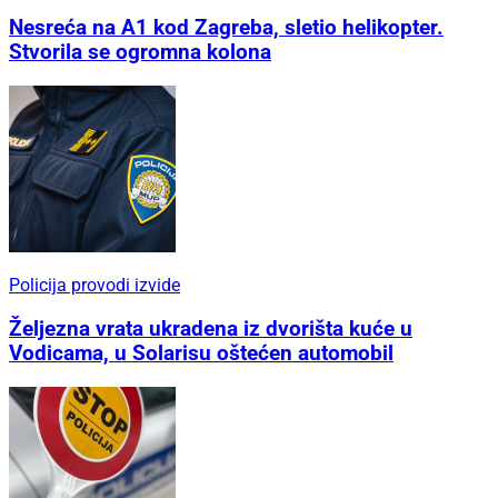
Nesreća na A1 kod Zagreba, sletio helikopter.
Stvorila se ogromna kolona
Policija provodi izvide
Željezna vrata ukradena iz dvorišta kuće u
Vodicama, u Solarisu oštećen automobil