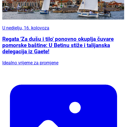
U nedjelju, 16. kolovoza
Regata 'Za dušu i tilo' ponovno okuplja čuvare
pomorske baštine: U Betinu stiže i talijanska
delegacija iz Gaete!
Idealno vrijeme za promjene