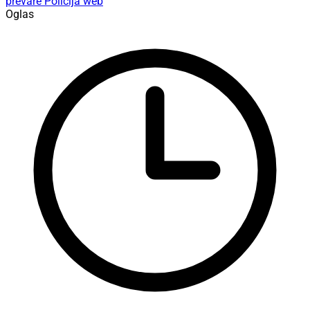
prevare
Policija
web
Oglas