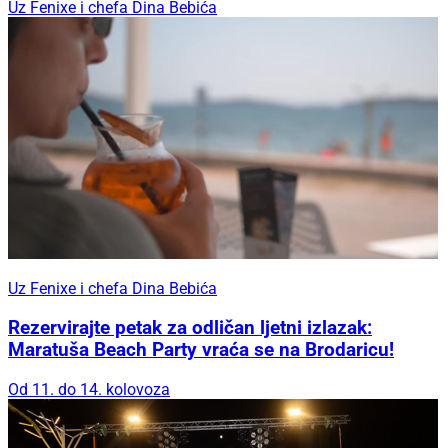
Uz Fenixe i chefa Dina Bebića
Uz Fenixe i chefa Dina Bebića
Rezervirajte petak za odličan ljetni izlazak:
Maratuša Beach Party vraća se na Brodaricu!
Od 11. do 14. kolovoza