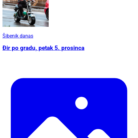
Šibenik danas
Đir po gradu, petak 5. prosinca