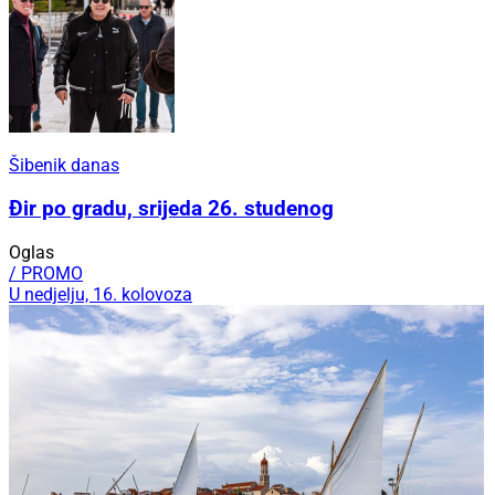
Šibenik danas
Đir po gradu, srijeda 26. studenog
Oglas
/ PROMO
U nedjelju, 16. kolovoza