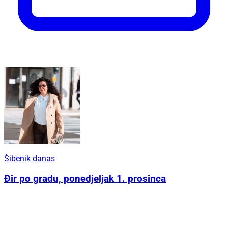
Šibenik danas
Đir po gradu, ponedjeljak 1. prosinca