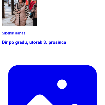
Šibenik danas
Đir po gradu, utorak 3. prosinca