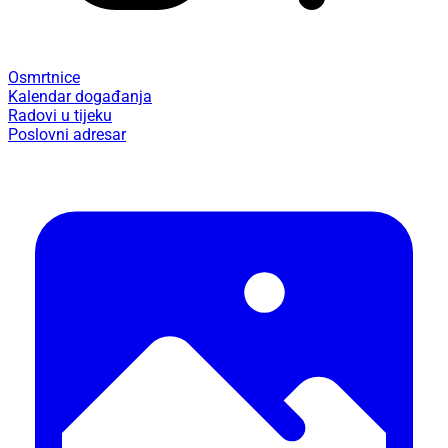
Osmrtnice
Kalendar događanja
Radovi u tijeku
Poslovni adresar