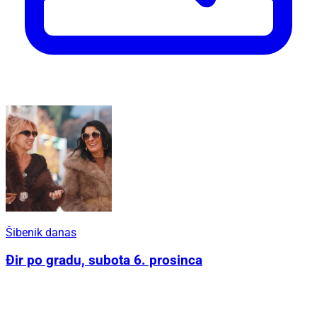
Šibenik danas
Đir po gradu, subota 6. prosinca