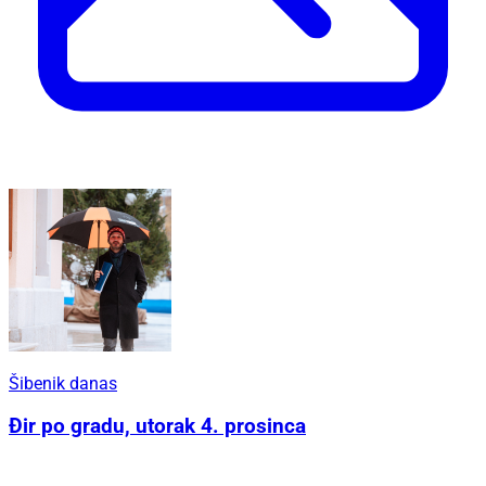
Šibenik danas
Đir po gradu, utorak 4. prosinca