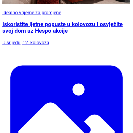
Idealno vrijeme za promjene
Iskoristite ljetne popuste u kolovozu i osvježite
svoj dom uz Hespo akcije
U srijedu, 12. kolovoza