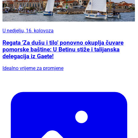
U nedjelju, 16. kolovoza
Regata 'Za dušu i tilo' ponovno okuplja čuvare
pomorske baštine: U Betinu stiže i talijanska
delegacija iz Gaete!
Idealno vrijeme za promjene