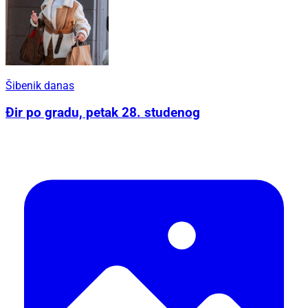
Šibenik danas
Đir po gradu, petak 28. studenog