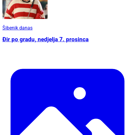
Šibenik danas
Đir po gradu, nedjelja 7. prosinca