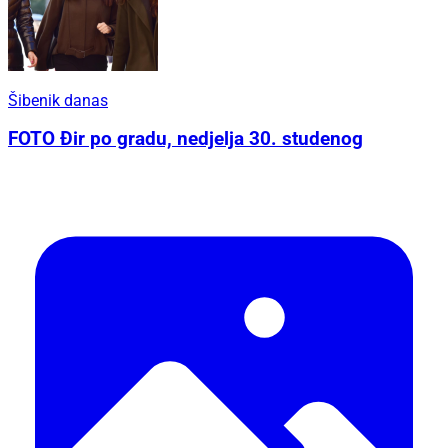
Šibenik danas
FOTO Đir po gradu, nedjelja 30. studenog