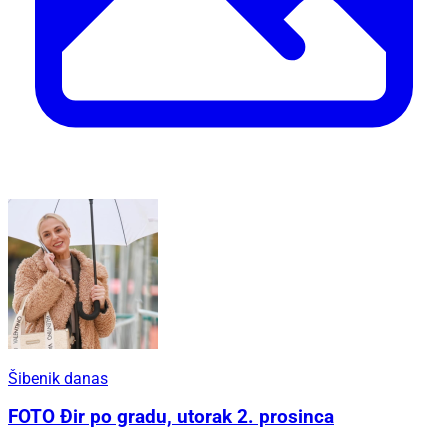
Šibenik danas
FOTO Đir po gradu, utorak 2. prosinca