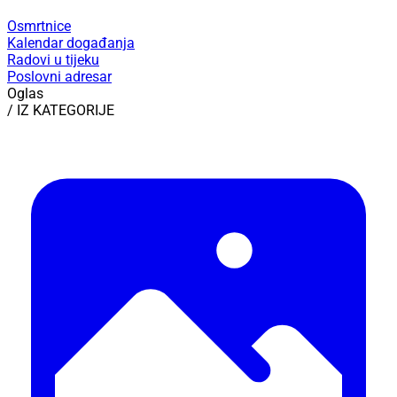
Osmrtnice
Kalendar događanja
Radovi u tijeku
Poslovni adresar
Oglas
/ IZ KATEGORIJE