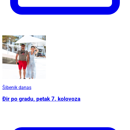
Šibenik danas
Đir po gradu, petak 7. kolovoza