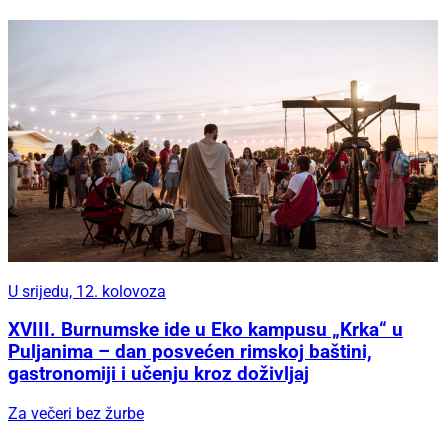
U srijedu, 12. kolovoza
XVIII. Burnumske ide u Eko kampusu „Krka“ u
Puljanima – dan posvećen rimskoj baštini,
gastronomiji i učenju kroz doživljaj
Za večeri bez žurbe