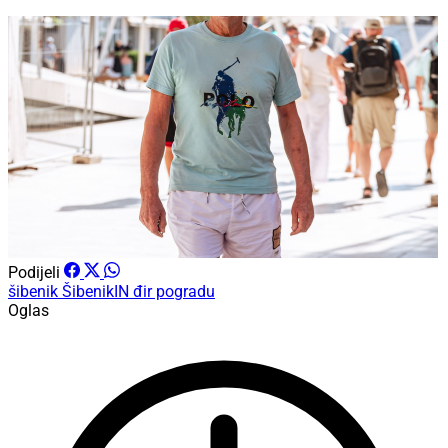
Podijeli
šibenik
ŠibenikIN
đir pogradu
Oglas