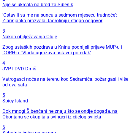
Nije se ukrcala na brod za Šibenik
'Ostavili su me na suncu u sedmom mjesecu trudnoće':
Zlarinjanka prozvala Jadroliniju, stigao odgovor
3
Nakon obilježavanja Oluje
Zbog ustaških pozdrava u Kninu podnijeli prijave MUP-u i
DORH-u: 'Vlada ugrožava ustavni poredak'
4
JVP I DVD Drniš
Vatrogasci noćas na terenu kod Sedramića, požar gasili više
od dva sata
5
Spicy Island
Dok mnogi Šibenčani ne znaju što se ondje događa, na
Obonjanu se okupljaju svingeri iz cijelog svijeta
6
Subotnja špica na pazaru