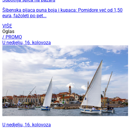
Šibenska pijaca puna boja i kupaca: Pomidore već od 1,50
eura, fažoleti po pet...
VIŠE
Oglas
/ PROMO
U nedjelju, 16. kolovoza
U nedjelju, 16. kolovoza