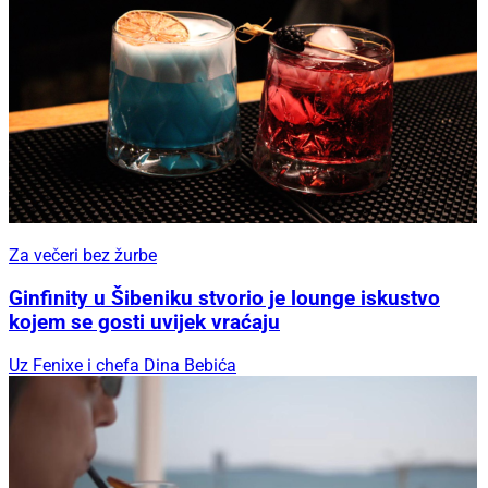
Za večeri bez žurbe
Ginfinity u Šibeniku stvorio je lounge iskustvo
kojem se gosti uvijek vraćaju
Uz Fenixe i chefa Dina Bebića