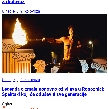
za kolovoz
U nedjelju, 9. kolovoza
U nedjelju, 9. kolovoza
Legenda o zmaju ponovno oživljava u Rogoznici:
Spektakl koji će oduševiti sve generacije
Oglas