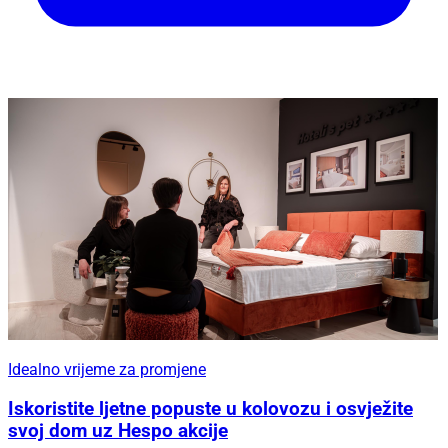
Idealno vrijeme za promjene
Iskoristite ljetne popuste u kolovozu i osvježite
svoj dom uz Hespo akcije