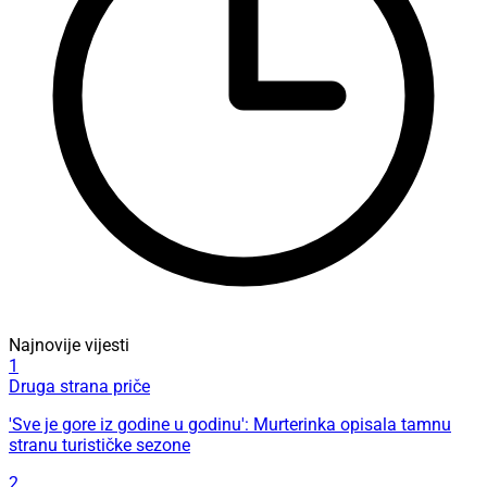
Najnovije vijesti
1
Druga strana priče
'Sve je gore iz godine u godinu': Murterinka opisala tamnu
stranu turističke sezone
2