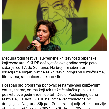
Međunarodni festival suvremene književnosti Šibenske
književne ure - ŠKURE doživjet će ove godine svoje peto
izdanje, od 17. do 20. rujna. Na brojnim šibenskim
lokacijama smjenjivat će se književni programi s izložbama,
filmovima, radionicama i koncertima.
Poseban dio programa ponovno je namijenjen književnim
entuzijastima, onima koji tek traže čitalačku publiku, a
posveta ove godine ide i obitelji Dedić. Posljednjeg dana
festivala, u subotu 20. rujna, bit će već tradicionalno
dodijeljena Nagrada Stjepan Gulin, za najbolju zbirku poezije
objavljenu od 1. srpnja 2024. do 30. lipnja 2025. na