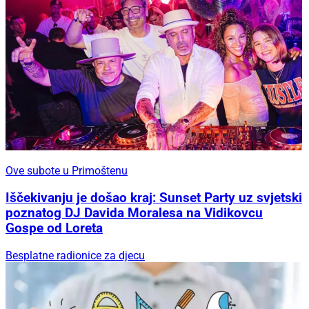
Ove subote u Primoštenu
Iščekivanju je došao kraj: Sunset Party uz svjetski
poznatog DJ Davida Moralesa na Vidikovcu
Gospe od Loreta
Besplatne radionice za djecu