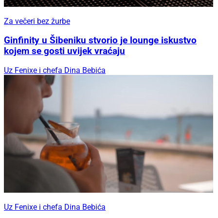
Za večeri bez žurbe
Ginfinity u Šibeniku stvorio je lounge iskustvo
kojem se gosti uvijek vraćaju
Uz Fenixe i chefa Dina Bebića
Uz Fenixe i chefa Dina Bebića