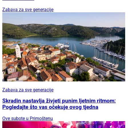
Zabava za sve generacije
Zabava za sve generacije
Skradin nastavlja živjeti punim ljetnim ritmom:
Pogledajte što vas očekuje ovog tjedna
Ove subote u Primoštenu