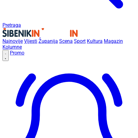
Pretraga
Najnovije
Vijesti
Županija
Scena
Sport
Kultura
Magazin
Kolumne
Promo