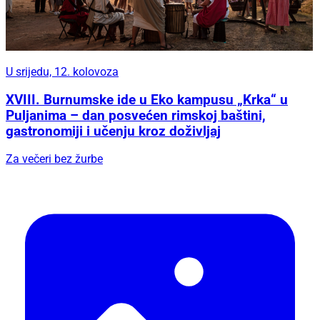
U srijedu, 12. kolovoza
XVIII. Burnumske ide u Eko kampusu „Krka“ u
Puljanima – dan posvećen rimskoj baštini,
gastronomiji i učenju kroz doživljaj
Za večeri bez žurbe