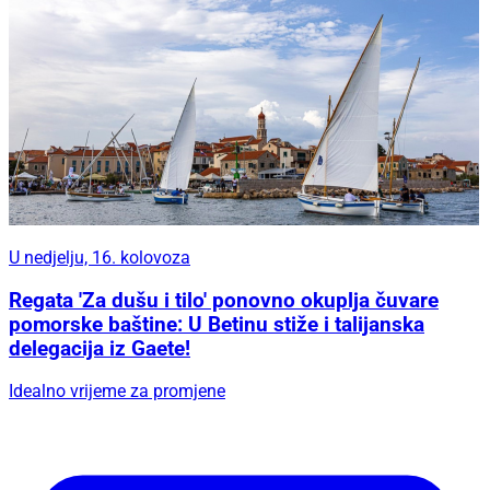
U nedjelju, 16. kolovoza
Regata 'Za dušu i tilo' ponovno okuplja čuvare
pomorske baštine: U Betinu stiže i talijanska
delegacija iz Gaete!
Idealno vrijeme za promjene