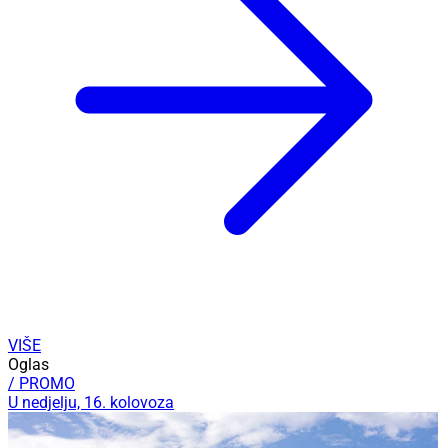
VIŠE
Oglas
/ PROMO
U nedjelju, 16. kolovoza