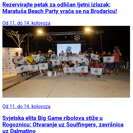
Rezervirajte petak za odličan ljetni izlazak:
Maratuša Beach Party vraća se na Brodaricu!
Od 11. do 14. kolovoza
Od 11. do 14. kolovoza
Svjetska elita Big Game ribolova stiže u
Rogoznicu: Otvaranje uz Soulfingers, završnica
uz Dalmatino