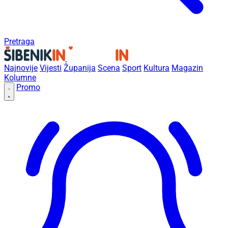
Pretraga
Najnovije
Vijesti
Županija
Scena
Sport
Kultura
Magazin
Kolumne
Promo