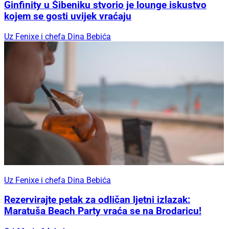
Ginfinity u Šibeniku stvorio je lounge iskustvo
kojem se gosti uvijek vraćaju
Uz Fenixe i chefa Dina Bebića
Uz Fenixe i chefa Dina Bebića
Rezervirajte petak za odličan ljetni izlazak:
Maratuša Beach Party vraća se na Brodaricu!