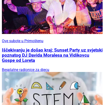
Ove subote u Primoštenu
Iščekivanju je došao kraj: Sunset Party uz svjetski
poznatog DJ Davida Moralesa na Vidikovcu
Gospe od Loreta
Besplatne radionice za djecu