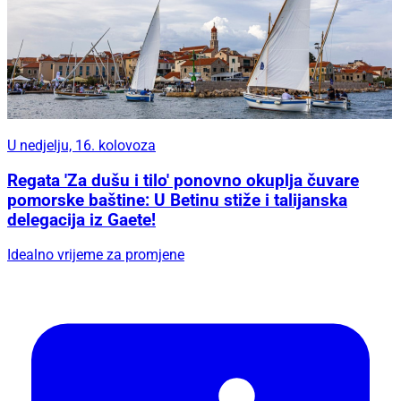
U nedjelju, 16. kolovoza
Regata 'Za dušu i tilo' ponovno okuplja čuvare
pomorske baštine: U Betinu stiže i talijanska
delegacija iz Gaete!
Idealno vrijeme za promjene