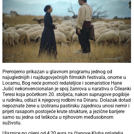
Premijerno prikazan u glavnom programu jednog od
najuglednijih i najdugovječnijih filmskih festivala, onome u
Locarnu, Bog neće pomoći redateljice i scenaristice Hane
Jušić nekonvencionalan je spoj žanrova u narativu o Čileanki
Teresi koja početkom 20. stoljeća, nakon suprugove pogibije
u rudniku, odlazi k njegovoj rodbini na Dinaru. Dolazak dotad
nepoznate žene u izoliranu pastirsku zajednicu unosi nemir i
prijeti rasapom postojeće krute strukture, a jezične barijere
samo su jedna od teškoća u njihovom međusobnom
suživotu.
Ulaznice po cijeni od 4,20 eura za članove Kluba prijatelja