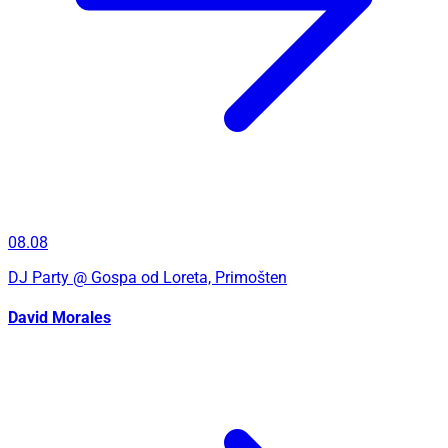
08.08
DJ Party
@ Gospa od Loreta, Primošten
David Morales