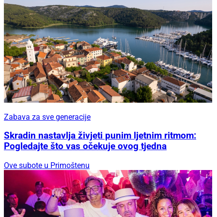
Zabava za sve generacije
Skradin nastavlja živjeti punim ljetnim ritmom:
Pogledajte što vas očekuje ovog tjedna
Ove subote u Primoštenu