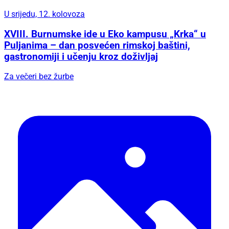
U srijedu, 12. kolovoza
XVIII. Burnumske ide u Eko kampusu „Krka“ u
Puljanima – dan posvećen rimskoj baštini,
gastronomiji i učenju kroz doživljaj
Za večeri bez žurbe