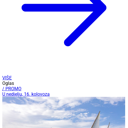
VIŠE
Oglas
/ PROMO
U nedjelju, 16. kolovoza