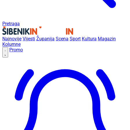
Pretraga
Najnovije
Vijesti
Županija
Scena
Sport
Kultura
Magazin
Kolumne
Promo