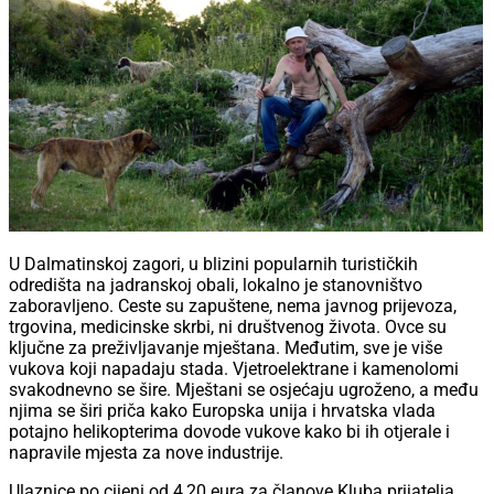
U Dalmatinskoj zagori, u blizini popularnih turističkih
odredišta na jadranskoj obali, lokalno je stanovništvo
zaboravljeno. Ceste su zapuštene, nema javnog prijevoza,
trgovina, medicinske skrbi, ni društvenog života. Ovce su
ključne za preživljavanje mještana. Međutim, sve je više
vukova koji napadaju stada. Vjetroelektrane i kamenolomi
svakodnevno se šire. Mještani se osjećaju ugroženo, a među
njima se širi priča kako Europska unija i hrvatska vlada
potajno helikopterima dovode vukove kako bi ih otjerale i
napravile mjesta za nove industrije.
Ulaznice po cijeni od 4,20 eura za članove Kluba prijatelja