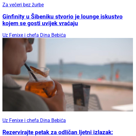
Za večeri bez žurbe
Ginfinity u Šibeniku stvorio je lounge iskustvo
kojem se gosti uvijek vraćaju
Uz Fenixe i chefa Dina Bebića
Uz Fenixe i chefa Dina Bebića
Rezervirajte petak za odličan ljetni izlazak: