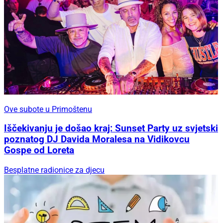
Ove subote u Primoštenu
Iščekivanju je došao kraj: Sunset Party uz svjetski
poznatog DJ Davida Moralesa na Vidikovcu
Gospe od Loreta
Besplatne radionice za djecu