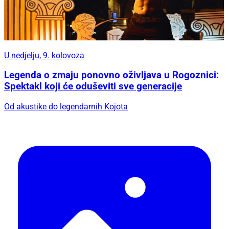
U nedjelju, 9. kolovoza
Legenda o zmaju ponovno oživljava u Rogoznici:
Spektakl koji će oduševiti sve generacije
Od akustike do legendarnih Kojota