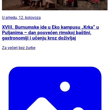
U srijedu, 12. kolovoza
XVIII. Burnumske ide u Eko kampusu „Krka“ u
Puljanima – dan posvećen rimskoj baštini,
gastronomiji i učenju kroz doživljaj
Za večeri bez žurbe