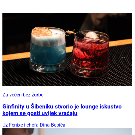
Za večeri bez žurbe
Ginfinity u Šibeniku stvorio je lounge iskustvo
kojem se gosti uvijek vraćaju
Uz Fenixe i chefa Dina Bebića