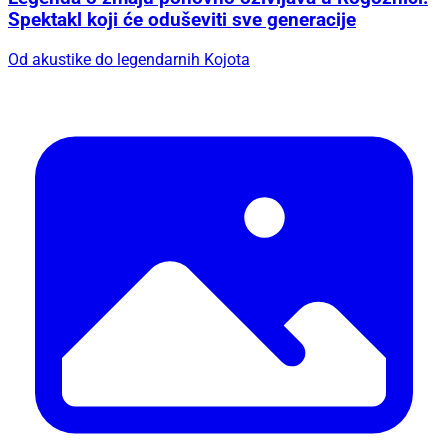
Spektakl koji će oduševiti sve generacije
Od akustike do legendarnih Kojota