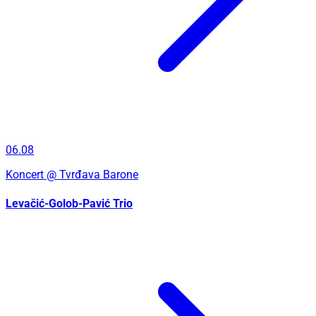
06.08
Koncert
@ Tvrđava Barone
Levačić-Golob-Pavić Trio