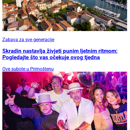
Zabava za sve generacije
Skradin nastavlja živjeti punim ljetnim ritmom:
Pogledajte što vas očekuje ovog tjedna
Ove subote u Primoštenu