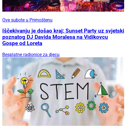
Ove subote u Primoštenu
Iščekivanju je došao kraj: Sunset Party uz svjetski
poznatog DJ Davida Moralesa na Vidikovcu
Gospe od Loreta
Besplatne radionice za djecu