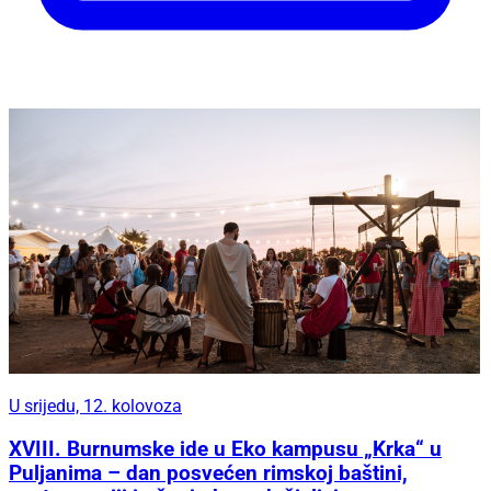
U srijedu, 12. kolovoza
XVIII. Burnumske ide u Eko kampusu „Krka“ u
Puljanima – dan posvećen rimskoj baštini,