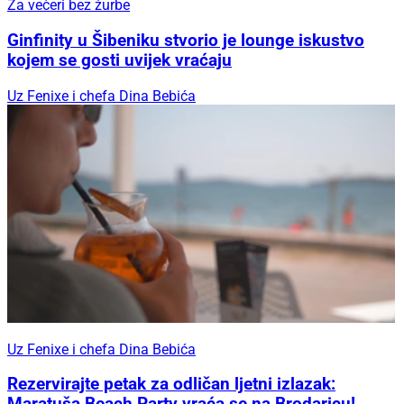
Za večeri bez žurbe
Ginfinity u Šibeniku stvorio je lounge iskustvo
kojem se gosti uvijek vraćaju
Uz Fenixe i chefa Dina Bebića
Uz Fenixe i chefa Dina Bebića
Rezervirajte petak za odličan ljetni izlazak: