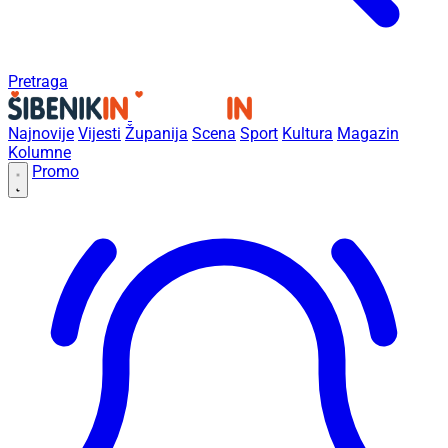
Pretraga
Najnovije
Vijesti
Županija
Scena
Sport
Kultura
Magazin
Kolumne
Promo