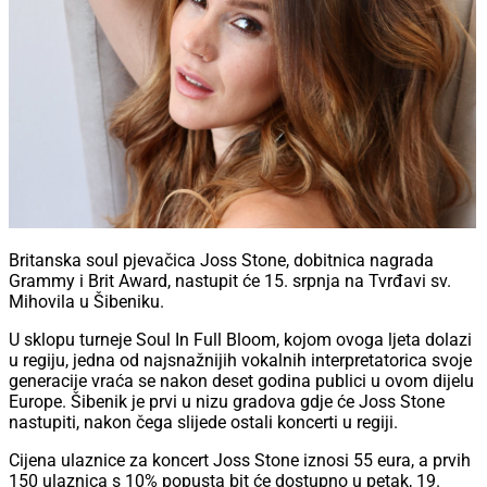
Britanska soul pjevačica Joss Stone, dobitnica nagrada
Grammy i Brit Award, nastupit će 15. srpnja na Tvrđavi sv.
Mihovila u Šibeniku.
U sklopu turneje Soul In Full Bloom, kojom ovoga ljeta dolazi
u regiju, jedna od najsnažnijih vokalnih interpretatorica svoje
generacije vraća se nakon deset godina publici u ovom dijelu
Europe. Šibenik je prvi u nizu gradova gdje će Joss Stone
nastupiti, nakon čega slijede ostali koncerti u regiji.
Cijena ulaznice za koncert Joss Stone iznosi 55 eura, a prvih
150 ulaznica s 10% popusta bit će dostupno u petak, 19.