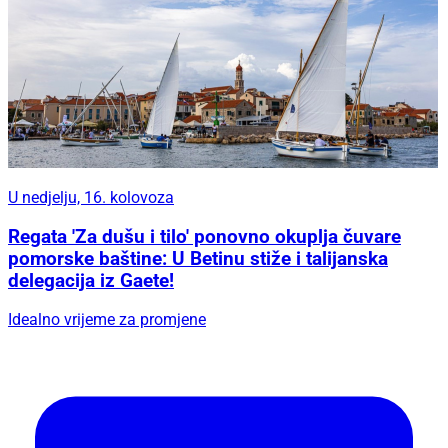
U nedjelju, 16. kolovoza
Regata 'Za dušu i tilo' ponovno okuplja čuvare
pomorske baštine: U Betinu stiže i talijanska
delegacija iz Gaete!
Idealno vrijeme za promjene