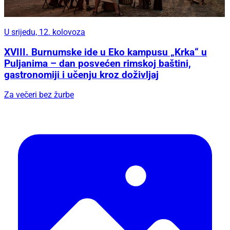
U srijedu, 12. kolovoza
XVIII. Burnumske ide u Eko kampusu „Krka“ u
Puljanima – dan posvećen rimskoj baštini,
gastronomiji i učenju kroz doživljaj
Za večeri bez žurbe