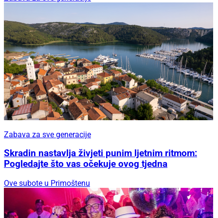
Zabava za sve generacije
Skradin nastavlja živjeti punim ljetnim ritmom:
Pogledajte što vas očekuje ovog tjedna
Ove subote u Primoštenu