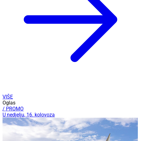
VIŠE
Oglas
/ PROMO
U nedjelju, 16. kolovoza