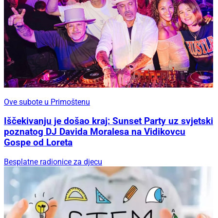
Ove subote u Primoštenu
Iščekivanju je došao kraj: Sunset Party uz svjetski
poznatog DJ Davida Moralesa na Vidikovcu
Gospe od Loreta
Besplatne radionice za djecu