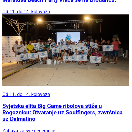
Maratuša Beach Party vraća se na Brodaricu!
Od 11. do 14. kolovoza
Od 11. do 14. kolovoza
Svjetska elita Big Game ribolova stiže u
Rogoznicu: Otvaranje uz Soulfingers, završnica
uz Dalmatino
Zabava za sve generacije