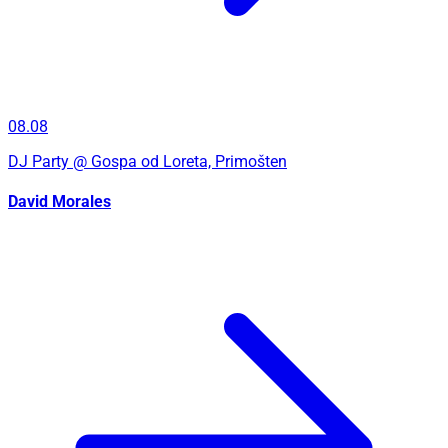
08.08
DJ Party
@ Gospa od Loreta, Primošten
David Morales