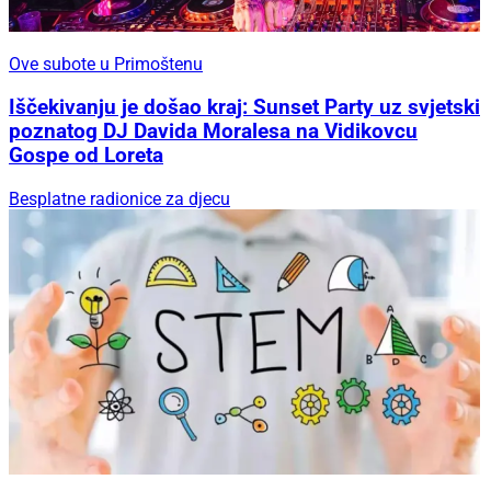
Ove subote u Primoštenu
Iščekivanju je došao kraj: Sunset Party uz svjetski
poznatog DJ Davida Moralesa na Vidikovcu
Gospe od Loreta
Besplatne radionice za djecu
Besplatne radionice za djecu