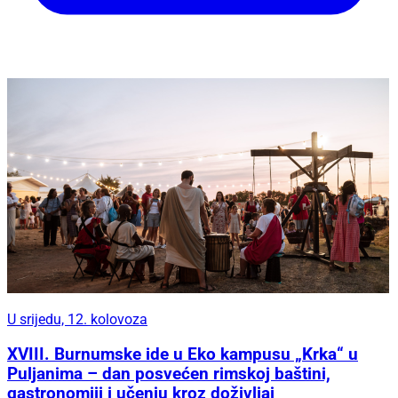
U srijedu, 12. kolovoza
XVIII. Burnumske ide u Eko kampusu „Krka“ u
Puljanima – dan posvećen rimskoj baštini,
gastronomiji i učenju kroz doživljaj
Za večeri bez žurbe