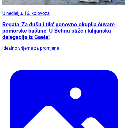
Regata 'Za dušu i tilo' ponovno okuplja čuvare
pomorske baštine: U Betinu stiže i talijanska
delegacija iz Gaete!
Idealno vrijeme za promjene