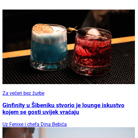
Za večeri bez žurbe
Ginfinity u Šibeniku stvorio je lounge iskustvo
kojem se gosti uvijek vraćaju
Uz Fenixe i chefa Dina Bebića