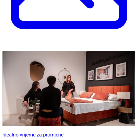
Idealno vrijeme za promjene
Iskoristite ljetne popuste u kolovozu i osvježite
svoj dom uz Hespo akcije