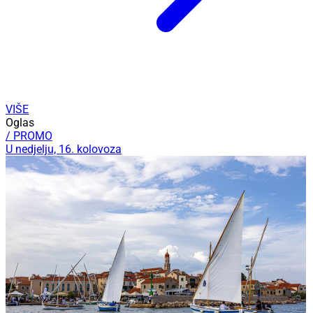
VIŠE
Oglas
/ PROMO
U nedjelju, 16. kolovoza
U nedjelju, 16. kolovoza