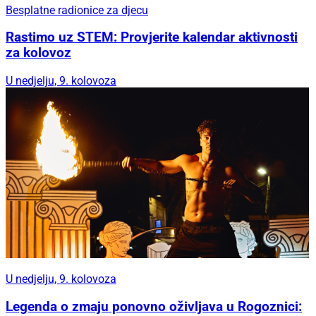
Rastimo uz STEM: Provjerite kalendar aktivnosti
za kolovoz
U nedjelju, 9. kolovoza
U nedjelju, 9. kolovoza
Legenda o zmaju ponovno oživljava u Rogoznici:
Spektakl koji će oduševiti sve generacije
Oglas