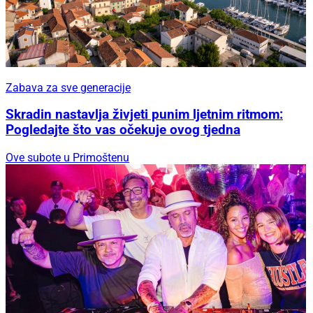
Zabava za sve generacije
Skradin nastavlja živjeti punim ljetnim ritmom:
Pogledajte što vas očekuje ovog tjedna
Ove subote u Primoštenu