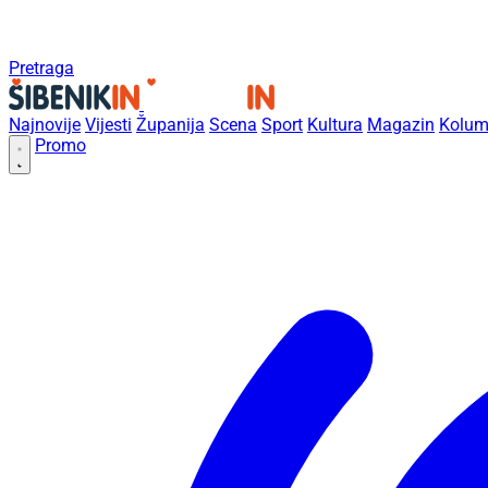
Pretraga
Najnovije
Vijesti
Županija
Scena
Sport
Kultura
Magazin
Kolum
Promo