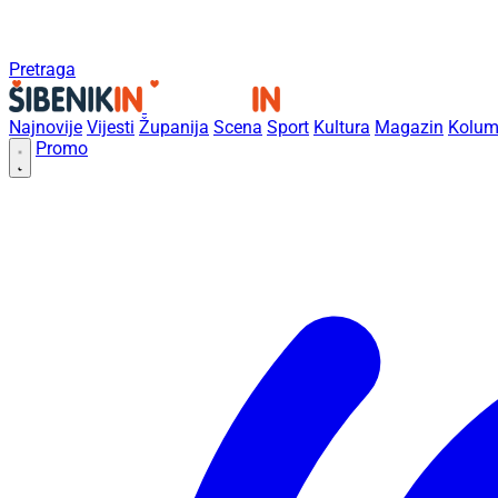
Pretraga
Najnovije
Vijesti
Županija
Scena
Sport
Kultura
Magazin
Kolum
Promo