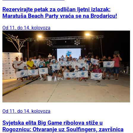
Rezervirajte petak za odličan ljetni izlazak:
Maratuša Beach Party vraća se na Brodaricu!
Od 11. do 14. kolovoza
Od 11. do 14. kolovoza
Svjetska elita Big Game ribolova stiže u
Rogoznicu: Otvaranje uz Soulfingers, završnica