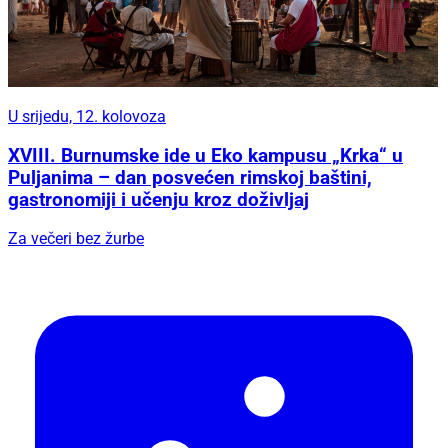
U srijedu, 12. kolovoza
XVIII. Burnumske ide u Eko kampusu „Krka“ u
Puljanima – dan posvećen rimskoj baštini,
gastronomiji i učenju kroz doživljaj
Za večeri bez žurbe