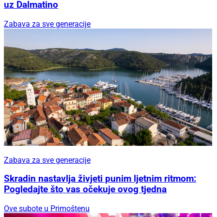
uz Dalmatino
Zabava za sve generacije
Zabava za sve generacije
Skradin nastavlja živjeti punim ljetnim ritmom:
Pogledajte što vas očekuje ovog tjedna
Ove subote u Primoštenu