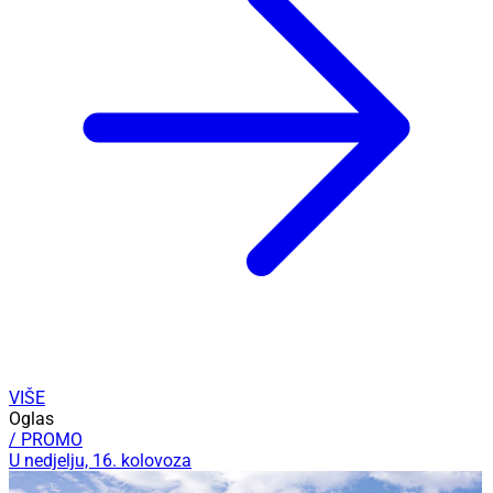
VIŠE
Oglas
/ PROMO
U nedjelju, 16. kolovoza