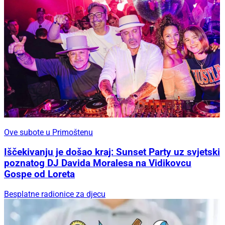
Ove subote u Primoštenu
Iščekivanju je došao kraj: Sunset Party uz svjetski
poznatog DJ Davida Moralesa na Vidikovcu
Gospe od Loreta
Besplatne radionice za djecu