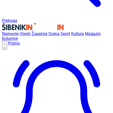
Pretraga
Najnovije
Vijesti
Županija
Scena
Sport
Kultura
Magazin
Kolumne
Promo