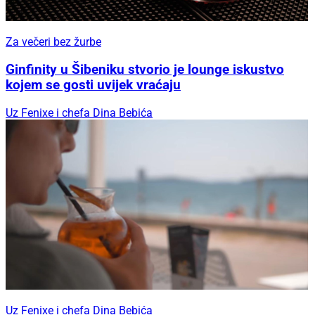
Za večeri bez žurbe
Ginfinity u Šibeniku stvorio je lounge iskustvo
kojem se gosti uvijek vraćaju
Uz Fenixe i chefa Dina Bebića
Uz Fenixe i chefa Dina Bebića