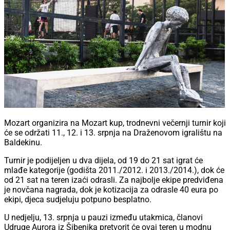
Mozart organizira na Mozart kup, trodnevni večernji turnir koji
će se održati 11., 12. i 13. srpnja na Draženovom igralištu na
Baldekinu.
Turnir je podijeljen u dva dijela, od 19 do 21 sat igrat će
mlađe kategorije (godišta 2011./2012. i 2013./2014.), dok će
od 21 sat na teren izaći odrasli. Za najbolje ekipe predviđena
je novčana nagrada, dok je kotizacija za odrasle 40 eura po
ekipi, djeca sudjeluju potpuno besplatno.
U nedjelju, 13. srpnja u pauzi između utakmica, članovi
Udruge Aurora iz Šibenika pretvorit će ovaj teren u modnu