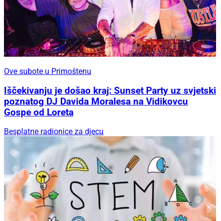
Ove subote u Primoštenu
Iščekivanju je došao kraj: Sunset Party uz svjetski
poznatog DJ Davida Moralesa na Vidikovcu
Gospe od Loreta
Besplatne radionice za djecu