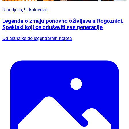
U nedjelju, 9. kolovoza
Legenda o zmaju ponovno oživljava u Rogoznici:
Spektakl koji će oduševiti sve generacije
Od akustike do legendarnih Kojota