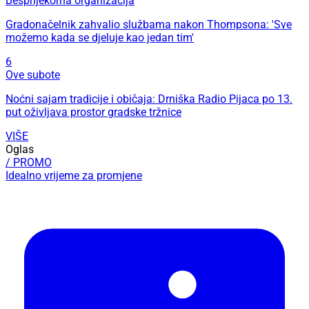
Besprijekorna organizacija
Gradonačelnik zahvalio službama nakon Thompsona: 'Sve
možemo kada se djeluje kao jedan tim'
6
Ove subote
Noćni sajam tradicije i običaja: Drniška Radio Pijaca po 13.
put oživljava prostor gradske tržnice
VIŠE
Oglas
/ PROMO
Idealno vrijeme za promjene