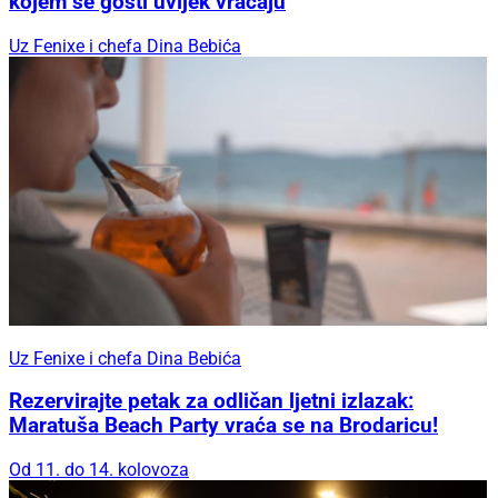
kojem se gosti uvijek vraćaju
Uz Fenixe i chefa Dina Bebića
Uz Fenixe i chefa Dina Bebića
Rezervirajte petak za odličan ljetni izlazak:
Maratuša Beach Party vraća se na Brodaricu!
Od 11. do 14. kolovoza