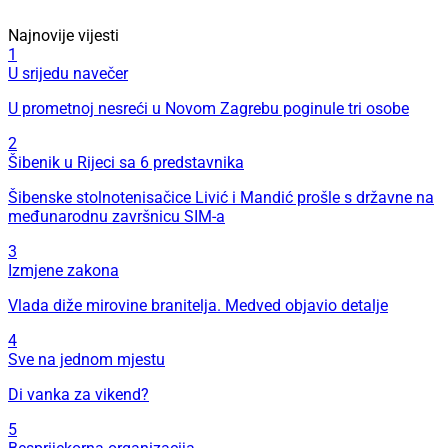
Najnovije vijesti
1
U srijedu navečer
U prometnoj nesreći u Novom Zagrebu poginule tri osobe
2
Šibenik u Rijeci sa 6 predstavnika
Šibenske stolnotenisačice Livić i Mandić prošle s državne na
međunarodnu završnicu SIM-a
3
Izmjene zakona
Vlada diže mirovine branitelja. Medved objavio detalje
4
Sve na jednom mjestu
Di vanka za vikend?
5