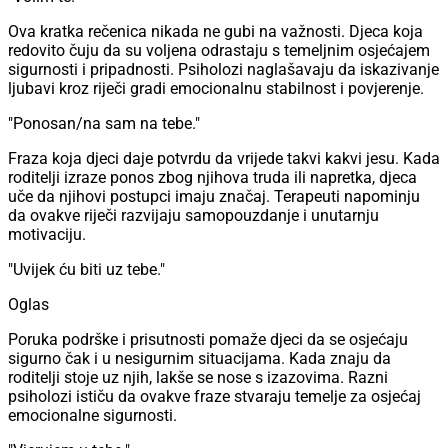
Ova kratka rečenica nikada ne gubi na važnosti. Djeca koja
redovito čuju da su voljena odrastaju s temeljnim osjećajem
sigurnosti i pripadnosti. Psiholozi naglašavaju da iskazivanje
ljubavi kroz riječi gradi emocionalnu stabilnost i povjerenje.
"Ponosan/na sam na tebe."
Fraza koja djeci daje potvrdu da vrijede takvi kakvi jesu. Kada
roditelji izraze ponos zbog njihova truda ili napretka, djeca
uče da njihovi postupci imaju značaj. Terapeuti napominju
da ovakve riječi razvijaju samopouzdanje i unutarnju
motivaciju.
"Uvijek ću biti uz tebe."
Oglas
Poruka podrške i prisutnosti pomaže djeci da se osjećaju
sigurno čak i u nesigurnim situacijama. Kada znaju da
roditelji stoje uz njih, lakše se nose s izazovima. Razni
psiholozi ističu da ovakve fraze stvaraju temelje za osjećaj
emocionalne sigurnosti.