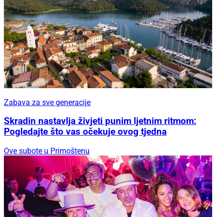
Zabava za sve generacije
Skradin nastavlja živjeti punim ljetnim ritmom:
Pogledajte što vas očekuje ovog tjedna
Ove subote u Primoštenu