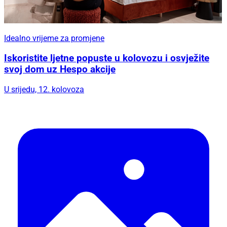
Idealno vrijeme za promjene
Iskoristite ljetne popuste u kolovozu i osvježite
svoj dom uz Hespo akcije
U srijedu, 12. kolovoza