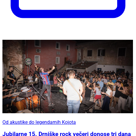
Od akustike do legendarnih Kojota
Jubilarne 15. Drniške rock večeri donose tri dana