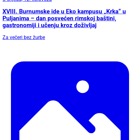
XVIII. Burnumske ide u Eko kampusu „Krka“ u
Puljanima – dan posvećen rimskoj baštini,
gastronomiji i učenju kroz doživljaj
Za večeri bez žurbe