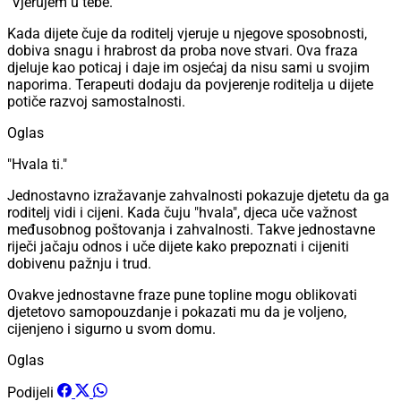
"Vjerujem u tebe."
Kada dijete čuje da roditelj vjeruje u njegove sposobnosti,
dobiva snagu i hrabrost da proba nove stvari. Ova fraza
djeluje kao poticaj i daje im osjećaj da nisu sami u svojim
naporima. Terapeuti dodaju da povjerenje roditelja u dijete
potiče razvoj samostalnosti.
Oglas
"Hvala ti."
Jednostavno izražavanje zahvalnosti pokazuje djetetu da ga
roditelj vidi i cijeni. Kada čuju "hvala", djeca uče važnost
međusobnog poštovanja i zahvalnosti. Takve jednostavne
riječi jačaju odnos i uče dijete kako prepoznati i cijeniti
dobivenu pažnju i trud.
Ovakve jednostavne fraze pune topline mogu oblikovati
djetetovo samopouzdanje i pokazati mu da je voljeno,
cijenjeno i sigurno u svom domu.
Oglas
Podijeli