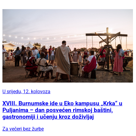
U srijedu, 12. kolovoza
XVIII. Burnumske ide u Eko kampusu „Krka“ u
Puljanima – dan posvećen rimskoj baštini,
gastronomiji i učenju kroz doživljaj
Za večeri bez žurbe