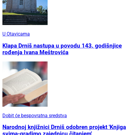
U Otavicama
Klapa Drniš nastupa u povodu 143. godišnjice
rođenja Ivana Meštrovića
Dobit će bespovratna sredstva
Narodnoj knjižnici Drniš odobren projekt 'Knjiga
svima-gradimo zajednicu čitanjem'