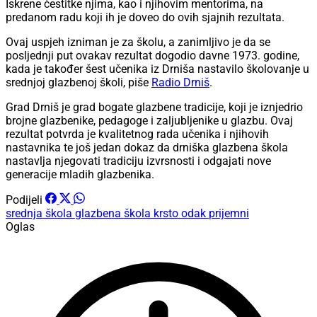
Iskrene čestitke njima, kao i njihovim mentorima, na
predanom radu koji ih je doveo do ovih sjajnih rezultata.
Ovaj uspjeh izniman je za školu, a zanimljivo je da se
posljednji put ovakav rezultat dogodio davne 1973. godine,
kada je također šest učenika iz Drniša nastavilo školovanje u
srednjoj glazbenoj školi, piše
Radio Drniš
.
Grad Drniš je grad bogate glazbene tradicije, koji je iznjedrio
brojne glazbenike, pedagoge i zaljubljenike u glazbu. Ovaj
rezultat potvrda je kvalitetnog rada učenika i njihovih
nastavnika te još jedan dokaz da drniška glazbena škola
nastavlja njegovati tradiciju izvrsnosti i odgajati nove
generacije mladih glazbenika.
Podijeli
srednja škola
glazbena škola krsto odak
prijemni
Oglas