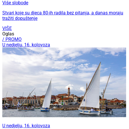
Više slobode
Stvari koje su djeca 80-ih radila bez pitanja, a danas moraju
tražiti dopuštenje
VIŠE
Oglas
/ PROMO
U nedjelju, 16. kolovoza
U nedjelju, 16. kolovoza