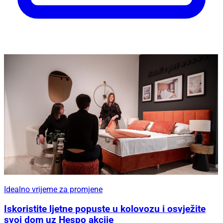
Idealno vrijeme za promjene
Iskoristite ljetne popuste u kolovozu i osvježite
svoj dom uz Hespo akcije