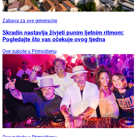
Zabava za sve generacije
Skradin nastavlja živjeti punim ljetnim ritmom:
Pogledajte što vas očekuje ovog tjedna
Ove subote u Primoštenu