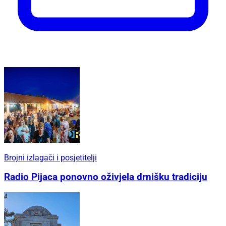
Brojni izlagači i posjetitelji
Radio Pijaca ponovno oživjela drnišku tradiciju