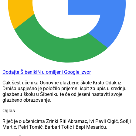
Dodajte ŠibenikIN u omiljeni Google izvor
Čak šest učenika Osnovne glazbene škole Krsto Odak iz
Drniša uspješno je položilo prijemni ispit za upis u srednju
glazbenu školu u Šibeniku te će od jeseni nastaviti svoje
glazbeno obrazovanje.
Oglas
Riječ je o učenicima Zrinki Riti Abramac, Ivi Pavli Cigić, Sofiji
Martić, Petri Tomić, Barbari Totić i Bepi Mesariću.