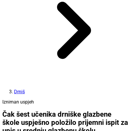
Drniš
Izniman uspjeh
Čak šest učenika drniške glazbene
škole uspješno položilo prijemni ispit za
upis u srednju glazbenu školu