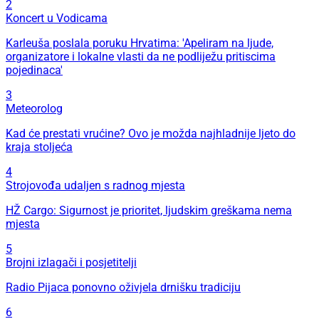
2
Koncert u Vodicama
Karleuša poslala poruku Hrvatima: 'Apeliram na ljude,
organizatore i lokalne vlasti da ne podliježu pritiscima
pojedinaca'
3
Meteorolog
Kad će prestati vrućine? Ovo je možda najhladnije ljeto do
kraja stoljeća
4
Strojovođa udaljen s radnog mjesta
HŽ Cargo: Sigurnost je prioritet, ljudskim greškama nema
mjesta
5
Brojni izlagači i posjetitelji
Radio Pijaca ponovno oživjela drnišku tradiciju
6