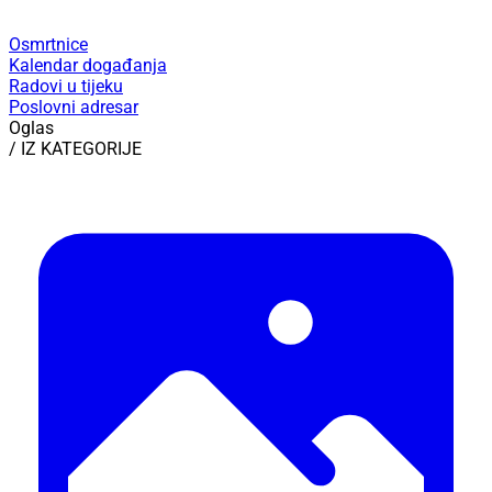
Osmrtnice
Kalendar događanja
Radovi u tijeku
Poslovni adresar
Oglas
/ IZ KATEGORIJE