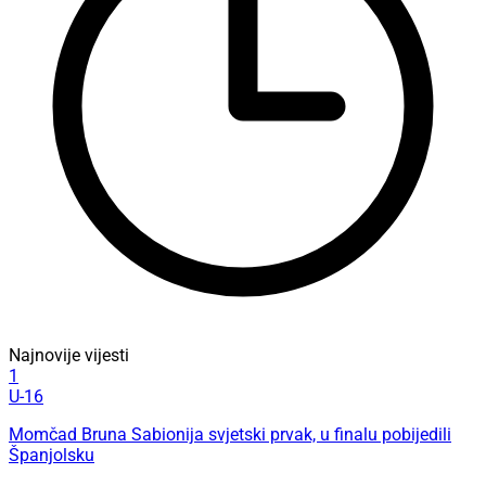
Najnovije vijesti
1
U-16
Momčad Bruna Sabionija svjetski prvak, u finalu pobijedili
Španjolsku