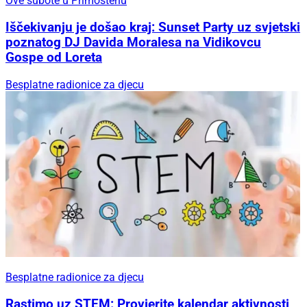
Ove subote u Primoštenu
Iščekivanju je došao kraj: Sunset Party uz svjetski
poznatog DJ Davida Moralesa na Vidikovcu
Gospe od Loreta
Besplatne radionice za djecu
Besplatne radionice za djecu
Rastimo uz STEM: Provjerite kalendar aktivnosti