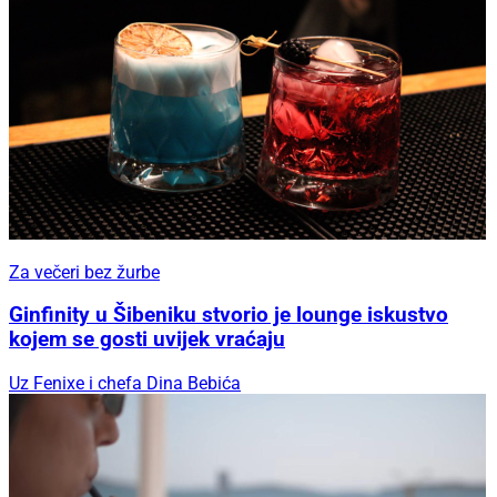
Za večeri bez žurbe
Ginfinity u Šibeniku stvorio je lounge iskustvo
kojem se gosti uvijek vraćaju
Uz Fenixe i chefa Dina Bebića