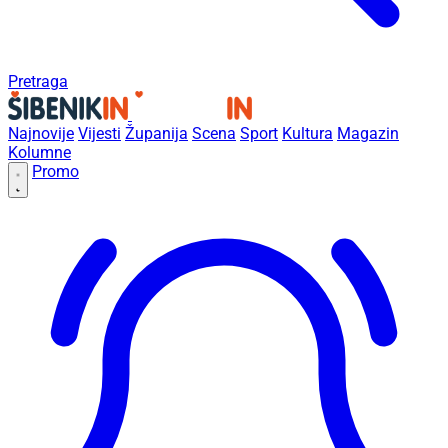
Pretraga
Najnovije
Vijesti
Županija
Scena
Sport
Kultura
Magazin
Kolumne
Promo