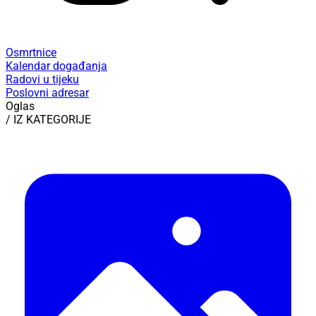
Osmrtnice
Kalendar događanja
Radovi u tijeku
Poslovni adresar
Oglas
/ IZ KATEGORIJE