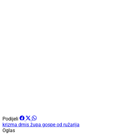
Podijeli
krizma
drnis
župa gospe od ružarija
Oglas