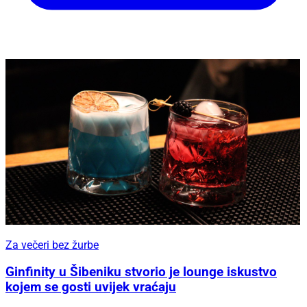
Za večeri bez žurbe
Ginfinity u Šibeniku stvorio je lounge iskustvo
kojem se gosti uvijek vraćaju