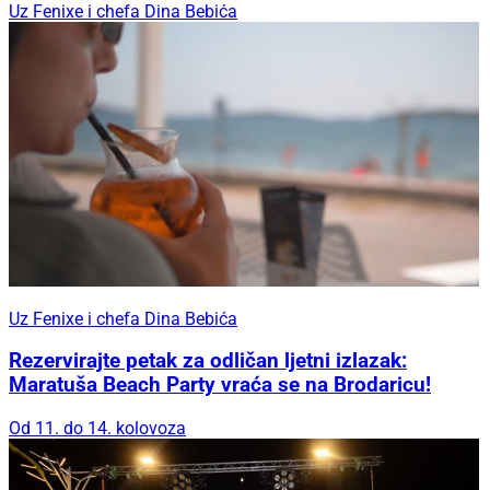
Uz Fenixe i chefa Dina Bebića
Uz Fenixe i chefa Dina Bebića
Rezervirajte petak za odličan ljetni izlazak:
Maratuša Beach Party vraća se na Brodaricu!
Od 11. do 14. kolovoza