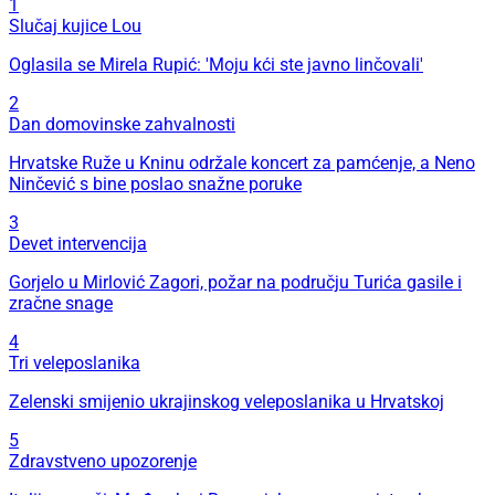
1
Slučaj kujice Lou
Oglasila se Mirela Rupić: 'Moju kći ste javno linčovali'
2
Dan domovinske zahvalnosti
Hrvatske Ruže u Kninu održale koncert za pamćenje, a Neno
Ninčević s bine poslao snažne poruke
3
Devet intervencija
Gorjelo u Mirlović Zagori, požar na području Turića gasile i
zračne snage
4
Tri veleposlanika
Zelenski smijenio ukrajinskog veleposlanika u Hrvatskoj
5
Zdravstveno upozorenje