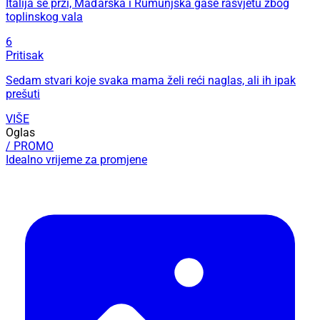
Italija se prži, Mađarska i Rumunjska gase rasvjetu zbog
toplinskog vala
6
Pritisak
Sedam stvari koje svaka mama želi reći naglas, ali ih ipak
prešuti
VIŠE
Oglas
/ PROMO
Idealno vrijeme za promjene