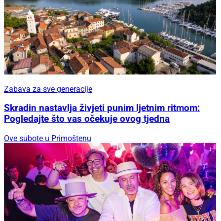
Zabava za sve generacije
Skradin nastavlja živjeti punim ljetnim ritmom:
Pogledajte što vas očekuje ovog tjedna
Ove subote u Primoštenu