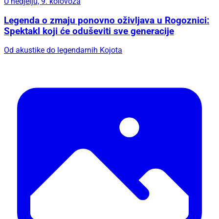
U nedjelju, 9. kolovoza
Legenda o zmaju ponovno oživljava u Rogoznici:
Spektakl koji će oduševiti sve generacije
Od akustike do legendarnih Kojota