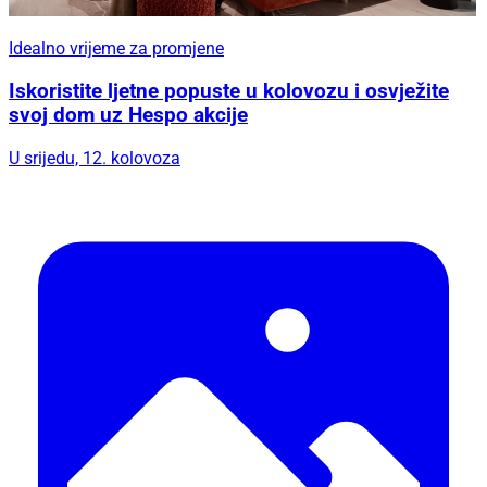
Idealno vrijeme za promjene
Iskoristite ljetne popuste u kolovozu i osvježite
svoj dom uz Hespo akcije
U srijedu, 12. kolovoza