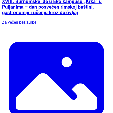
XVIII. Burnumske ide u Eko kampusu „Krka“ u
Puljanima – dan posvećen rimskoj baštini,
gastronomiji i učenju kroz doživljaj
Za večeri bez žurbe