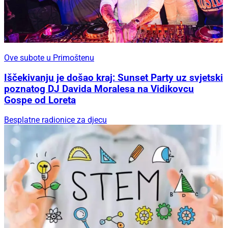
Ove subote u Primoštenu
Iščekivanju je došao kraj: Sunset Party uz svjetski
poznatog DJ Davida Moralesa na Vidikovcu
Gospe od Loreta
Besplatne radionice za djecu