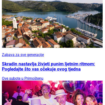
Zabava za sve generacije
Skradin nastavlja živjeti punim ljetnim ritmom:
Pogledajte što vas očekuje ovog tjedna
Ove subote u Primoštenu