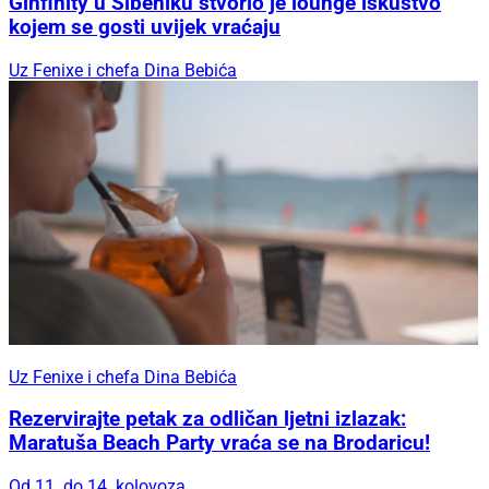
Ginfinity u Šibeniku stvorio je lounge iskustvo
kojem se gosti uvijek vraćaju
Uz Fenixe i chefa Dina Bebića
Uz Fenixe i chefa Dina Bebića
Rezervirajte petak za odličan ljetni izlazak:
Maratuša Beach Party vraća se na Brodaricu!
Od 11. do 14. kolovoza