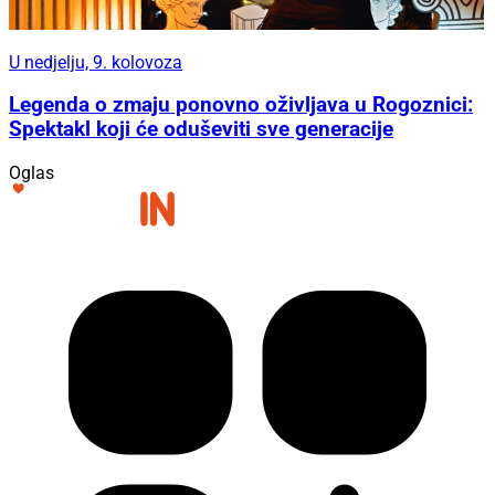
U nedjelju, 9. kolovoza
Legenda o zmaju ponovno oživljava u Rogoznici:
Spektakl koji će oduševiti sve generacije
Oglas