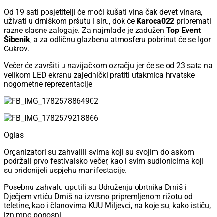
Od 19 sati posjetitelji će moći kušati vina čak devet vinara,
uživati u drniškom pršutu i siru, dok će
Karoca022
pripremati
razne slasne zalogaje. Za najmlađe je zadužen
Top Event
Šibenik
, a za odličnu glazbenu atmosferu pobrinut će se Igor
Cukrov.
Večer će završiti u navijačkom ozračju jer će se od 23 sata na
velikom LED ekranu zajednički pratiti utakmica hrvatske
nogometne reprezentacije.
Oglas
Organizatori su zahvalili svima koji su svojim dolaskom
podržali prvo festivalsko večer, kao i svim sudionicima koji
su pridonijeli uspjehu manifestacije.
Posebnu zahvalu uputili su Udruženju obrtnika Drniš i
Dječjem vrtiću Drniš na izvrsno pripremljenom rižotu od
teletine, kao i članovima KUU Miljevci, na koje su, kako ističu,
iznimno ponosni.