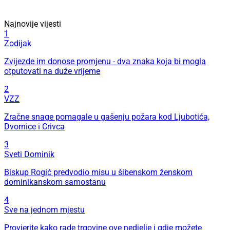
Najnovije vijesti
1
Zodijak
Zvijezde im donose promjenu - dva znaka koja bi mogla
otputovati na duže vrijeme
2
VZZ
Zračne snage pomagale u gašenju požara kod Ljubotića,
Dvornice i Crivca
3
Sveti Dominik
Biskup Rogić predvodio misu u šibenskom ženskom
dominikanskom samostanu
4
Sve na jednom mjestu
Provjerite kako rade trgovine ove nedjelje i gdje možete