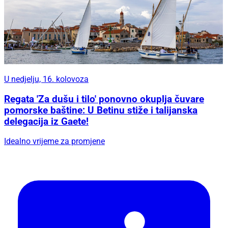
U nedjelju, 16. kolovoza
Regata 'Za dušu i tilo' ponovno okuplja čuvare
pomorske baštine: U Betinu stiže i talijanska
delegacija iz Gaete!
Idealno vrijeme za promjene