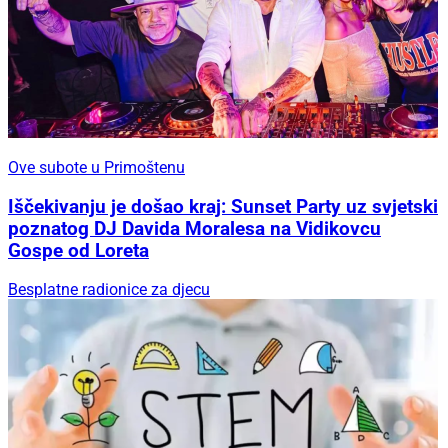
Ove subote u Primoštenu
Iščekivanju je došao kraj: Sunset Party uz svjetski
poznatog DJ Davida Moralesa na Vidikovcu
Gospe od Loreta
Besplatne radionice za djecu