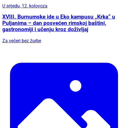
U srijedu, 12. kolovoza
XVIII. Burnumske ide u Eko kampusu „Krka“ u
Puljanima – dan posvećen rimskoj baštini,
gastronomiji i učenju kroz doživljaj
Za večeri bez žurbe