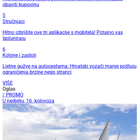
obaviti kupovinu
5
Stručnjaci
Hitno izbrišite ove tri aplikacije s mobitela! Potajno vas
špijuniraju
6
Kolone i zastoji
Ljetne gužve na autocestama: Hrvatski vozači manje poštuju
ograničenja brzine nego stranci
VIŠE
Oglas
/ PROMO
U nedjelju, 16. kolovoza